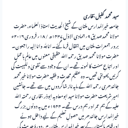
سید محمد کفیل بخاری
جامعہ خیرالمدارس ملتان کے شیخ الحدیث استاذ العلماء، حضرت
مولانا محمدصدیق ۹؍جمادی الاوّل ۱۴۳۷ھ / ۱۸؍ فروری ۲۰۱۶ء
برور جمعرات ملتان میں انتقال فرماگئے۔ انا لِلّٰہ وانا اِلیہ راجعون۔
حضرت مولانا محمد صدیق رحمہ اﷲ حقیقی معنوں میں عالم باعمل
اور اتباعِ سنت کا نمونہ تھے۔ ان کے وجود سے تقویٰ ولَلّٰہیت کی
کرنیں پھوٹتی تھیں۔ وہ عظیم محدث و فقیہ حضرت مولانا خیرمحمد
جالندھری رحمہ اﷲ کے مایہ ناز شاگردوں میں سے تھے۔ جانشین
امیر شریعت حضرت مولانا سید ابومعاویہ ابوذر بخاری رحمتہ اﷲ
علیہ کے ہم عمر اور ہم درس تھے۔ ۱۹۴۴ء میں یہ دونوں بزرگ
خیرالمدارس جالندھر میں حصولِ تعلیم کے لیے داخل ہوئے
اورقیام پاکستان کے بعد خیرالمدارس ملتان میں دورۂ حدیث کی