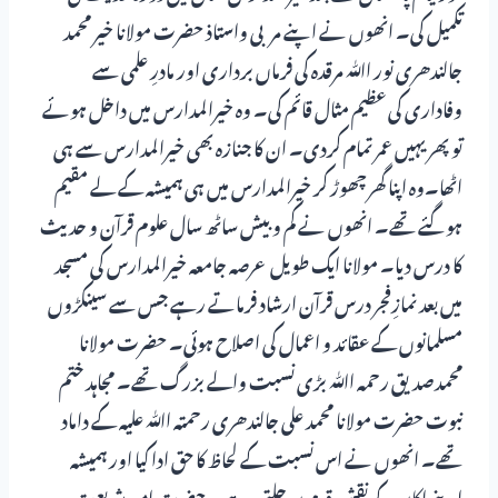
تکمیل کی۔ انھوں نے اپنے مربی واستاذ حضرت مولانا خیر محمد
جالندھری نور اﷲ مرقدہ کی فرماں برداری اور مادرِ علمی سے
وفاداری کی عظیم مثال قائم کی۔ وہ خیرالمدارس میں داخل ہوئے
تو پھر یہیں عمر تمام کردی۔ ان کا جنازہ بھی خیرالمدارس سے ہی
اٹھا۔وہ اپنا گھر چھوڑ کر خیرالمدارس میں ہی ہمیشہ کے لے مقیم
ہوگئے تھے۔ انھوں نے کم و بیش ساٹھ سال علوم قرآن و حدیث
کا درس دیا۔ مولانا ایک طویل عرصہ جامعہ خیرالمدارس کی مسجد
میں بعد نمازِفجر درس قرآن ارشاد فرماتے رہے جس سے سینکڑوں
مسلمانوں کے عقائد و اعمال کی اصلاح ہوئی۔ حضرت مولانا
محمدصدیق رحمہ اﷲ بڑی نسبت والے بزرگ تھے۔ مجاہد ختم
نبوت حضرت مولانا محمد علی جالندھری رحمتہ اﷲ علیہ کے داماد
تھے۔ انھوں نے اس نسبت کے لحاظ کا حق ادا کیا اور ہمیشہ
اپنے اکابر کے نقش قدم پر چلتے رہے۔ حضرت امیر شریعت