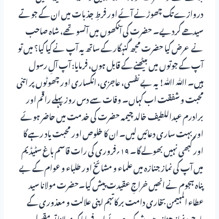
دروازے تک چھوڑنے آئے اور فرطِ جذبات میں ان کے جوتے
سیدھے کردیے۔ حضرت کی آنکھوں میں آنسو تھے، شاہ صاحب
نے عرض کیا حضرت مجھ گنہگار کے ساتھ یہ آپ نے کیا کیا؟ میں تو
آپ کے جوتوں میں بیٹھنے کے قابل ہوں، فرمایا: آپ آلِ رسول
ہیں۔ اﷲ اﷲ! یہ بے نفسی، عاجزی، انکساری اور چھوٹوں پر اتنی
محبت و شفقت اب کہاں۔ وفات سے دس روز پہلے راقم اور
برادرم عبداللطیف خالد چیمہ حضرت کی خدمت میں حاضر ہوئے
اور بہت ساری دعائیں لیں۔ ان کا خلوص اور محبت یاد رہے گا
اور کبھی نہیں بھولے گا۔ ۱۹؍فروری کی رات قاسم باغ سٹیڈیم
میں آپ کی نماز جنازہ میں علماء و مشائخ اور طلباء و عوام کے بے
پناہ ہجوم نے انھیں خراجِ عقیدت پیش کیا۔حضرت مولانا سید
عطاء المہیمن بخاری دامت برکاتہم اپنی علالت و معذوری کے
باوجود نماز جنازہ میں شریک ہوئے اور فرمایا کہ مولانا تو مقبولِ