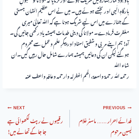
بارگاہِ الٰہی اور بخشے ہوئے ہیں۔ میں نے اس عظیم الشان ہستی
کے جنازے میں اس لیے شریک ہونا ہے کہ اﷲ تعالیٰ میری
مغفرت فرمادے۔ مولانا کی دینی خدمات ہمیشہ یاد رکھی جائیں گی۔
آہ! ہم اپنے مربی و شفیق استاد اور پیکرِ علم وعمل سے محروم
ہوگئے لیکن ان کی دعائیں ہمیشہ ہمارے شامل حال رہیں گیں۔ان
شاء اﷲ
رحمہ اللّٰہ رحمۃ واسعۃ، الھم اغفرلہ وارحمہ وعافہٖ واعف عنہ
NEXT
PREVIOUS
فدائے احرار …… ماسٹر غلام
رقیبوں نے رپٹ لکھوائی ہے
یٰسین مرحوم
جا جا کے تھانے میں!