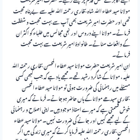
مولانا سید عطاء اﷲ شاہ بخاری رحمتہ اﷲ علیہ سے بے پناہ محبت
تھی اور حضرت امیر شریعت بھی آپ سے بہت محبت و شفقت
فرماتے۔ مولانا اپنے دروس اور نجی مجالس میں طلباء کو اکثر ان
کے واقعات سناتے۔ خانوادۂ امیر شریعت سے بہت محبت
فرماتے۔
ابنِ امیر شریعت حضرت مولانا سید عطاء المحسن بخاری رحمتہ اﷲ
علیہ ، مولانا کے شاگرد رشید تھے۔ مجھے یاد ہے کہ جب کبھی کسی
مسئلے میں رہنمائی کی ضرورت ہوتی تو مولانا سید عطاء المحسن
بخاری سیدھے مولانا کے ہاں حاضر ہوجاتے۔ فرماتے کہ میری
خوش قسمتی ہے کہ میرے استاذ موجود ہیں۔ اپنی اصلاح و رہنمائی
کے لیے مجھے کہیں اور جانے کی ضرورت نہیں۔ مولانا سید عطاء
المحسن بخاری رحمتہ اﷲ علیہ فرمایا کرتے کہ میری زندگی میں اگر