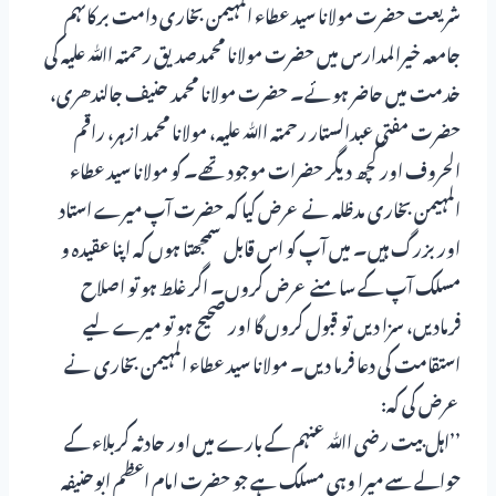
شریعت حضرت مولانا سید عطاء المہیمن بخاری دامت برکاتہم
جامعہ خیرالمدارس میں حضرت مولانا محمدصدیق رحمتہ اﷲ علیہ کی
خدمت میں حاضر ہوئے۔ حضرت مولانا محمد حنیف جالندھری،
حضرت مفتی عبدالستار رحمتہ اﷲ علیہ، مولانا محمد ازہر، راقم
الحروف اور کچھ دیگر حضرات موجود تھے۔ کو مولانا سید عطاء
المہیمن بخاری مدظلہ نے عرض کیا کہ حضرت آپ میرے استاد
اور بزرگ ہیں۔ میں آپ کو اس قابل سمجھتا ہوں کہ اپنا عقیدہ و
مسلک آپ کے سامنے عرض کروں۔ اگر غلط ہو تو اصلاح
فرمادیں، سزا دیں تو قبول کروں گا اور صحیح ہو تو میرے لیے
استقامت کی دعا فرما دیں۔ مولانا سید عطاء المہیمن بخاری نے
عرض کی کہ:
’’اہل بیت رضی اﷲ عنہم کے بارے میں اور حادثہ کربلاء کے
حوالے سے میرا وہی مسلک ہے جو حضرت امام اعظم ابوحنیفہ