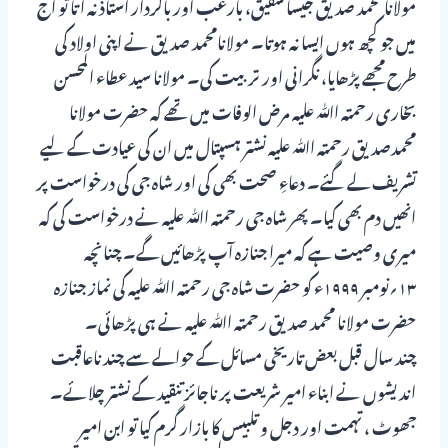
مولانا محمد صدیق جیسا شفیق، بارعب اور باکردار استاذ نہ آتا تو آج
میں جو کچھ ہوں ایسا نہ ہوتا۔ مولانامحمد صدیق نے اپنی اولاد کی
طرح مجھے پڑھایا، نگرانی اور تربیت کی۔ مولانا سید عطاء المحسن
بخاری رحمتہ اﷲ علیہ مرض الوفات میں تھے کہ حضرت مولانا
محمدصدیق رحمتہ اﷲ علیہ نشتر ہسپتال میں ان کی عیادت کے لیے
تشریف لے گئے۔ دعاءِ صحت بھی کی اور شاہ جی کی درخواست پر
انھیں دم بھی کیا۔ پھر شاہ جی رحمتہ اﷲ علیہ نے درخواست کی کہ
میری وصیت ہے کہ میرا جنازہ آپ پڑھائیں گے۔ چنانچہ
۱۳؍نومبر ۱۹۹۹ء کو حضرت شاہ جی رحمتہ اﷲ علیہ کی نماز جنازہ
حضرت مولانا محمد صدیق رحمتہ اﷲ علیہ نے ہی پڑھائی۔
چند سال قبل بعض تاریخی مسائل کے حوالے سے چند ناعاقبت
اندیشوں نے ابناء امیر شریعت پر ناجائز تنقید کے نشتر چلائے۔
جھوٹ ، تہمت اور دجل و تلبیس کا بازار گرم کیا تو ابن امیر