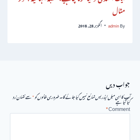
مثال
By
admin
اکتوبر 28, 2018
جواب دیں
آپ کا ای میل ایڈریس شائع نہیں کیا جائے گا۔
ضروری خانوں کو
*
سے نشان زد
کیا گیا ہے
*
Comment