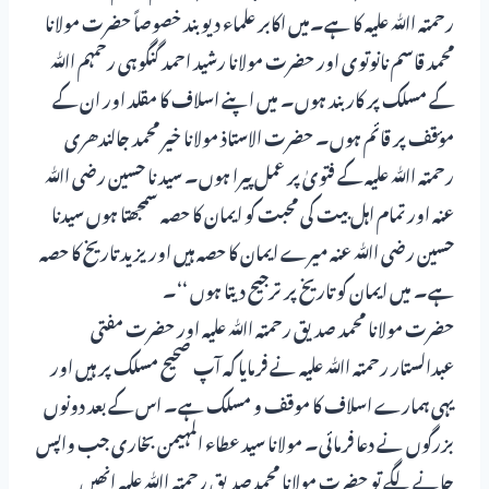
رحمتہ اﷲ علیہ کا ہے۔میں اکابر علماء دیوبند خصوصاً حضرت مولانا
محمد قاسم نانوتوی اور حضرت مولانا رشید احمد گنگوہی رحمہم اﷲ
کے مسلک پر کار بند ہوں۔ میں اپنے اسلاف کا مقلد اور ان کے
مؤقف پر قائم ہوں۔ حضرت الاستاذ مولانا خیر محمد جالندھری
رحمتہ اﷲ علیہ کے فتویٰ پر عمل پیرا ہوں۔ سید نا حسین رضی اﷲ
عنہ اور تمام اہل بیت کی محبت کو ایمان کا حصہ سمجھتا ہوں سیدنا
حسین رضی اﷲ عنہ میرے ایمان کا حصہ ہیں اور یزید تاریخ کا حصہ
ہے۔ میں ایمان کو تاریخ پر ترجیح دیتا ہوں ‘‘۔
حضرت مولانا محمد صدیق رحمتہ اﷲ علیہ اور حضرت مفتی
عبدالستار رحمتہ اﷲ علیہ نے فرمایا کہ آپ صحیح مسلک پر ہیں اور
یہی ہمارے اسلاف کا موقف و مسلک ہے۔ اس کے بعد دونوں
بزرگوں نے دعا فرمائی۔ مولانا سید عطاء المہیمن بخاری جب واپس
جانے لگے تو حضرت مولانا محمدصدیق رحمتہ اﷲ علیہ انھیں