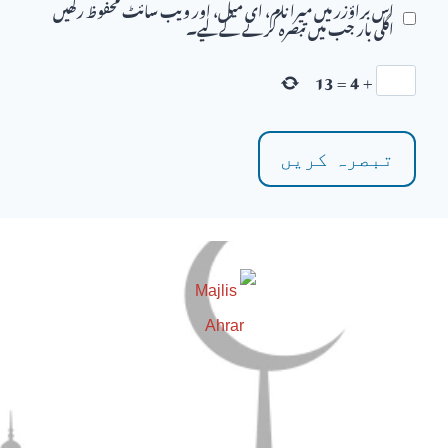
اس براؤزر میں میرا نام، ای میل، اور ویب سائٹ محفوظ رکھیں
اگلی بار جب میں تبصرہ کرنے کےلیے۔
13
=
4
+
مضامین
دین و دانش