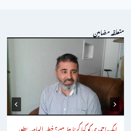
متعلقہ مضامین
ایک احمدی کو کیا کرنا چاہیے؟ خطبہ الہامیہ بطور