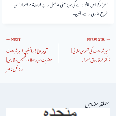
احرار کو اس خانوادے کی سرپرستی حاصل رہے اور پیغام احرار اسی
طرح جاری رہے، آمین۔
NEXT
PREVIOUS
امیرشریعت کی آخری نشانی |
آہ پیر جیؒ! جانشین امیرشریعت
ڈاکٹرعمرفاروق احرار
حضرت سید عطاءالمھیمن بخاری |
رانا گل ناصر
متعلقہ مضامین