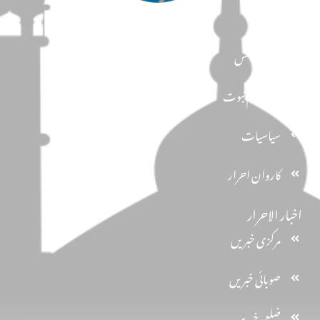
مضامین
دین و دانش
تحفظ ختم نبوت
سیاسیات
کاروان احرار
اخبار الاحرار
مرکزی خبریں
صوبائی خبریں
ضلعی خبریں