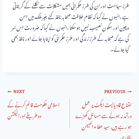
طرز سیاست اور ان کی طرز حکمرانی ہمیں مشکلات سے نکلنے کے گر بتاتی
ہے ،انہوں نے کہا کہ نظام خلافت صحابہ نافذ کئے بغیر ملک میں امن
وچین اور سکون نصیب نہیں ہوسکتا ،انہوں نے کہا کہ ضرورت اس امر
کی ہے کہ صحابہ کے طرز زندگی اور طرز حکمرانی کو اپنایا جائے اور نافذ بھی
کیا جائے۔
NEXT
PREVIOUS
امتناع قادیانیت ایکٹ پر عمل
اسلامی حکومت قائم کرنے کے
درآمد نہ ہونے سے مسائل کھڑے
دوطریقے اورالیکشن
ہو رہے ہیں. سید عطاء المہیمن
بخاری