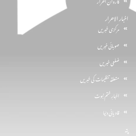
کاروان احرار
اخبار الاحرار
مرکزی خبریں
صوبائی خبریں
ضلعی خبریں
متعلقہ تنظیمات کی خبریں
اخبارِ ختم نبوت
قادیانی دنیا
پتہ