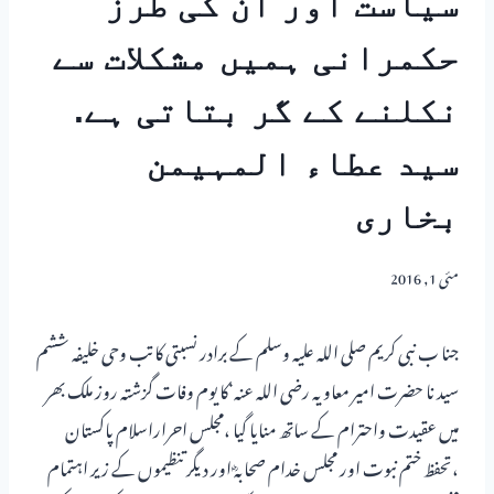
سیاست اور ان کی طرز
حکمرانی ہمیں مشکلات سے
نکلنے کے گر بتاتی ہے.
سید عطاء المہیمن
بخاری
مئی 1, 2016
جنا ب نبی کریم صلی اللہ علیہ وسلم کے برادر نسبتی کاتب وحی خلیفہ ششم
سید نا حضرت امیر معاویہ رضی اللہ عنہ‘کا یوم وفات گزشتہ روز ملک بھر
میں عقیدت واحترام کے ساتھ منایا گیا ،مجلس احراراسلام پاکستان
،تحفظ ختم نبوت اور مجلس خدام صحابہؓ اور دیگر تنظیموں کے زیر اہتمام