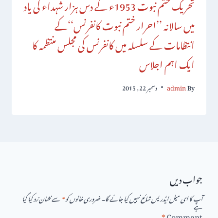
تحریک ختم نبوت 1953ء کے دس ہزار شہداء کی یاد
میں سالانہ ’’احرار ختم نبوت کانفرنس‘‘کے
انتظامات کے سلسلہ میں کانفرنس کی مجلس منتظمہ کا
ایک اہم اجلاس
By
admin
دسمبر 22, 2015
جواب دیں
آپ کا ای میل ایڈریس شائع نہیں کیا جائے گا۔
ضروری خانوں کو
*
سے نشان زد کیا گیا
ہے
*
Comment