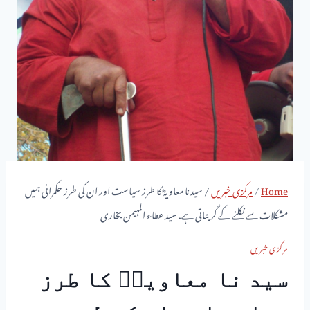
Home
/
مرکزی خبریں
/
سید نا معاویہؓ کا طرز سیاست اور ان کی طرز حکمرانی ہمیں
مشکلات سے نکلنے کے گر بتاتی ہے. سید عطاء المہیمن بخاری
مرکزی خبریں
سید نا معاویہؓ کا طرز