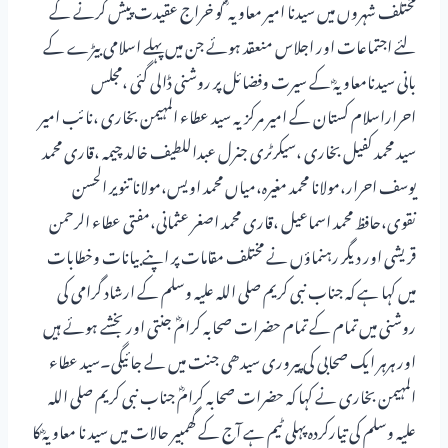
مختلف شہروں میں سیدنا امیر معاویہ ؓ کو خراج عقیدت پیش کرنے کے
لئے اجتماعات اور اجلاس منعقد ہوئے جن میں پہلے اسلامی بیڑے کے
بانی سیدنامعاویہؓ کے سیرت وفضائل پر روشنی ڈالی گئی ،مجلس
احراراسلام کستان کے امیر مرکزیہ سید عطاء المہیمن بخاری ،نائب امیر
سید محمد کفیل بخاری ،سیکرٹری جنرل عبداللطیف خالد چیمہ ،قاری محمد
یوسف احرار،مولانا محمد مغیرہ،میاں محمد اویس،مولانا تنویر الحسن
نقوی،حافظ محمد اسماعیل ،قاری محمد اصغر عثمانی،مفتی عطاء الرحمن
قریشی اور دیگر رہنماؤں نے مختلف مقامات پر اپنے بیانات وخطابات
میں کہا ہے کہ جناب نبی کریم صلی اللہ علیہ وسلم کے ارشاد گرامی کی
روشنی میں تمام کے تمام حضرات صحابہ کرامؓ جنتی اور بخشے ہوئے ہیں
اور ہرہر ایک صحابی کی پیروری سیدھی جنت میں لے جائیگی۔سید عطاء
المہیمن بخاری نے کہا کہ حضرات صحابہ کرامؓ جناب نبی کریم صلی اللہ
علیہ وسلم کی تیارکردہ پہلی ٹیم ہے آج کے گھمبیر حالات میں سید نا معاویہؓ کا