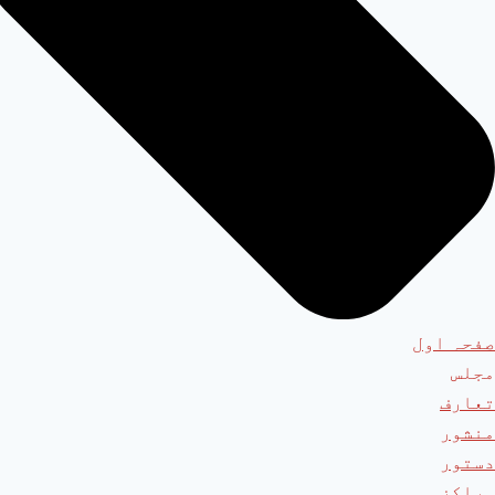
صفحہ اول
مجلس
تعارف
منشور
دستور
مراکز