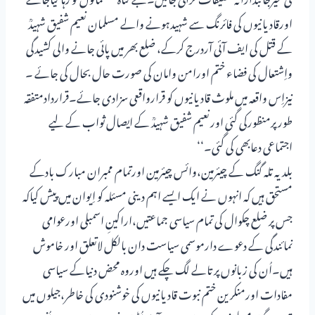
اورقادیانیوں کی فائرنگ سے شہیدہونے والے مسلمان نعیم شفیق شہیدؒ
کے قتل کی ایف آئی آردرج کرکے، ضلع بھر میں پائی جانے والی کشیدگی
واِشتعال کی فضاء ختم اورامن وامان کی صورت حال بحال کی جائے ۔
نیزاِس واقعہ میں ملوث قادیانیوں کو قرارواقعی سزادی جائے۔قراردادمتفقہ
طورپرمنظورکی گئی اورنعیم شفیق شہیدؒ کے ایصال ثواب کے لیے
اجتماعی دعابھی کی گئی۔‘‘
بلدیہ تلہ گنگ کے چیئرمین،وائس چیئرمین اورتمام ممبران مبارک بادکے
مستحق ہیں کہ انہوں نے ایک ایسے اہم دینی مسئلہ کو اِیوان میں پیش کیاکہ
جس پر ضلع چکوال کی تمام سیاسی جماعتیں،اراکینِ اسمبلی اورعوامی
نمائندگی کے دعوے دارموسمی سیاست دان بالکل لاتعلق اور خاموش
ہیں۔اُن کی زبانوں پر تالے لگ چکے ہیں اوروہ محض دنیاکے سیاسی
مفادات اورمنکرین ختم نبوت قادیانیوں کی خوشنودی کی خاطر،جیلوں میں