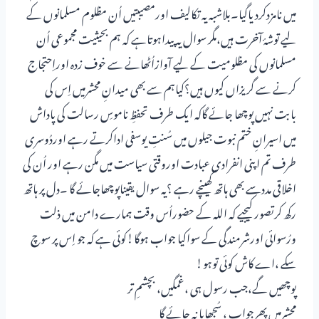
میں نامزدکردیاگیا۔بلاشبہ یہ تکالیف اورمصیبتیں اُن مظلوم مسلمانوں کے
لیے توشۂ آخرت ہیں،مگر سوال یہ پیداہوتاہے کہ ہم بحیثیت مجموعی اُن
مسلمانوں کی مظلومیت کے لیے آوازاُٹھانے سے خوف زدہ اوراِحتجاج
کرنے سے گریزاں کیوں ہیں؟کیاہم سے بھی میدانِ محشرمیں اِس کی
بابت نہیں پوچھا جائے گاکہ ایک طرف تحفظِ ناموسِ رسالت کی پاداش
میں اسیرانِ ختم نبوت جیلوں میں سُنتِ یوسفی اداکرتے رہے اوردُوسری
طرف تم اپنی انفرادی عبادت اوروقتی سیاست میں مگن رہے اور اُن کی
اخلاقی مددسے بھی ہاتھ کھینچے رہے ؟یہ سوال یقیناپوچھاجائے گا ۔دل پر ہاتھ
رکھ کرتصور کیجیے کہ اللہ کے حضوراُس وقت ہمارے دامن میں ذلت
ورُسوائی اورشرمندگی کے سواکیا جواب ہوگا!کوئی ہے کہ جو اِس پر سوچ
سکے ،اے کاش کوئی توہو!
پوچھیں گے،جب رسول ہی ،غمگیں، بچشمِ تر
محشرمیں پھرجواب ، سُجھایا نہ جائے گا