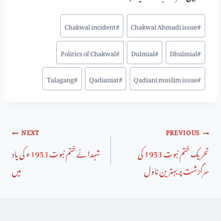
Chakwal incident
#
Chakwal Ahmadi issue
#
Politics of Chakwal
#
Dulmial
#
Dhulmial
#
Talagang
#
Qadianiat
#
Qadiani muslim issue
#
NEXT
PREVIOUS
تحریک ختم نبوت 1953 کی
شہدائے ختم نبوت 1953ء کی یاد
سرگزشت پر بہترین ناول
میں