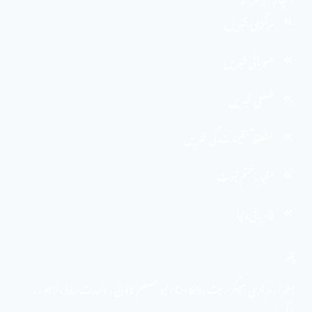
مرکزی خبریں
صوبائی خبریں
ضلعی خبریں
متعلقہ تنظیمات کی خبریں
اخبارِ ختم نبوت
قادیانی دنیا
پتہ
احرار مرکزی سیکرٹریٹ . 69 -C ، نیو مسلم ٹاؤن ، وحدت روڈ ، لاہور ،
پاکستان