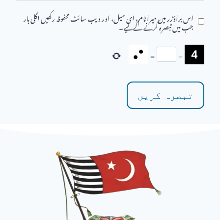
اس براؤزر میں میرا نام، ای میل، اور ویب سائٹ محفوظ رکھیں اگلی بار
جب میں تبصرہ کرنے کےلیے۔
=
−