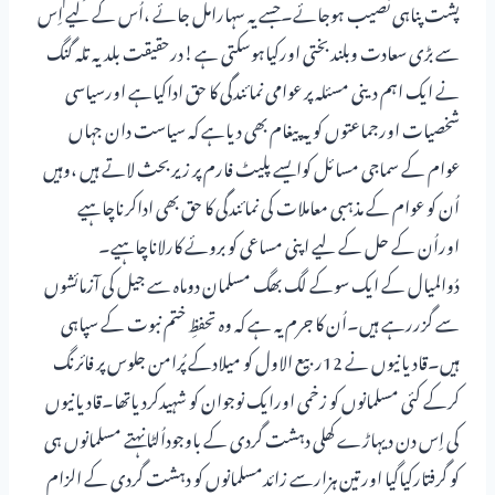
پشت پناہی نصیب ہوجائے۔جسے یہ سہارامل جائے ،اُس کے لیے اِس
سے بڑی سعادت وبلندبختی اورکیاہوسکتی ہے!درحقیقت بلدیہ تلہ گنگ
نے ایک اہم دینی مسئلہ پر عوامی نمائندگی کا حق اداکیاہے اورسیاسی
شخصیات اورجماعتوں کو یہ پیغام بھی دیاہے کہ سیاست دان جہاں
عوام کے سماجی مسائل کوایسے پلیٹ فارم پر زیربحث لاتے ہیں ،وہیں
اُن کو عوام کے مذہبی معاملات کی نمائندگی کا حق بھی اداکرناچاہیے
اوراُن کے حل کے لیے اپنی مساعی کو بروئے کارلاناچاہیے۔
دُوالمیال کے ایک سوکے لگ بھگ مسلمان دوماہ سے جیل کی آزمائشوں
سے گزررہے ہیں۔اُن کا جرم یہ ہے کہ وہ تحفظِ ختم نبوت کے سپاہی
ہیں۔قادیانیوں نے 12ربیع الاول کو میلادکے پُرامن جلوس پر فائرنگ
کرکے کئی مسلمانوں کو زخمی اورایک نوجوان کو شہیدکردیاتھا۔قادیانیوں
کی اِس دن دیہاڑے کھلی دہشت گردی کے باوجوداُلٹانہتے مسلمانوں ہی
کو گرفتارکیاگیا اورتین ہزارسے زائدمسلمانوں کو دہشت گردی کے الزام