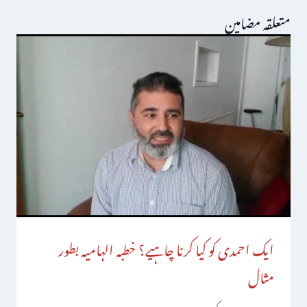
متعلقہ مضامین
ایک احمدی کو کیا کرنا چاہیے؟ خطبہ الہامیہ بطور
مثال