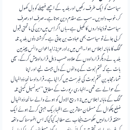
سیاست کو ایک طرف رکھیں اوربلدیہ کے اچھے فیصلے کو دِل کھول
کر،خوب داددیں۔سب سے مقدّم دین ہوتاہے۔صرف اورصرف
سیاست تودُنیاداروں کا کھیل ہے۔ہاں اگر اِس میں دین کی ماتحتی قبول
کرلی جائے تو سیاست بھی عبادت بن جاتی ہے۔گزشتہ دنوں بلدیہ تلہ
گنگ کا ماہانہ اجلاس ہوا۔جس میں برادرعزیززاہداعوان وائس چیئرمین
بلدیہ نے دیگر قراردادوں کے علاوہ حسب ذیل قراردادپیش کرکے، سچی
بات ہے کہ ختم نبوت کے پروانوں کے دل جیت لیے اور اپنا
شمارمجاہدینِ ختم نبوت کی فہرست میں کرالیاہے۔قراردادسانحۂ دُوالمیال
کے حوالے سے تھی۔اخباری رپورٹ کے مطابق’’میونسپل کمیٹی تلہ
گنگ کے ماہانہ اجلاس میں12ربیع الاول کو ہونے والے سانحۂ دُوالمیال
ضلع چکوال کے مسلمان متاثرین سے اظہارِیک جہتی کرتے ہوئے ایک
متفقہ قراردادمیں حکومت پنجاب سے مطالبہ کیاگیاکہ اس افسوسناک واقعہ
کی غیرجانبدارانہ تحقیقات کرائی جائیں۔بے گناہ مسلمانوں کو رہا کیاجائے