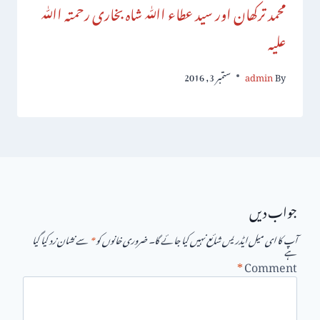
محمد ترکھان اور سید عطاء اﷲ شاہ بخاری رحمتہ اﷲ
علیہ
By
admin
ستمبر 3, 2016
جواب دیں
آپ کا ای میل ایڈریس شائع نہیں کیا جائے گا۔
ضروری خانوں کو
*
سے نشان زد کیا گیا
ہے
*
Comment