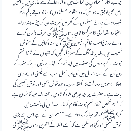
قیدبے گناہ مسلمانوں کی حمایت میں آوازاُٹھانے سے عاری ہیں۔اُنہیں
اِتنی بھی توفیق نہ ہوسکی کہ وہ مظلوم مسلمانوں کا ساتھ دیتے یاکم ازکم
شہیدہونے والے مسلمان کے گھر میں تعزیت ہی کرلیتے۔چندروزہ
اختیارو اِقتدارکی خاطرگستاخانِ رسولﷺ کی طرف داری کرنے
والے روزِ قیامت خاتم النبیینﷺکو کیامنہ دکھائیں گے؟خوش
نصیب ہیں ،بلدیہ تلہ گنگ کے معززاَراکین، کہ جنہوں نے تحفظ ختم
نبوت کے پروانوں کی صف میں اپناشمارکرالیاہے یقین ہے کہ حشرکے
دن اُن کے نامۂ اعمال میں اُن کایہ عمل سب سے قیمتی اوربھاری
ہوگا۔ناموسِ رسالت کا تحفظ اورجدوجہدخوش بختی اورخوش نصیبی کی
بات ہے۔حضرت پیرسیّدمہرعلی شاہ گولڑوی رحمتہ اللہ علیہ کا فرمان ہے
کہ ’’جوشخص تحفظ ختم نبوت کاکام کرتاہے۔اُس کی پشت پرنبی
کریمﷺکاہاتھ مبارک ہوتاہے۔‘‘مسلمان کے لیے اِس سے بڑی
خوش قسمتی اورکیاہوسکتی ہے کہ اُسے اللہ کے آخری رسولﷺکی