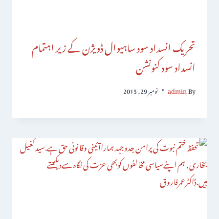
تحریک انسداد سود ساہیوال ڈویژن کے زیر اہتمام
انسداد سود کنونشن
By
admin
نومبر 29, 2015