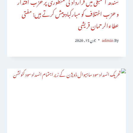
سندھ اسمبلی میں قرارداد کی منظوری پر حزب اقتدار
و حزب اختلاف کو مبارکباد پیش کرتے ہیں: مفتی
عطاءالرحمان قریشی
By
admin
جون 15, 2020