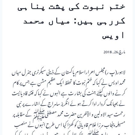
ختم نبوت کی پشت پناہی
کررہی ہیں: میاں محمد
اویس
مارچ 26, 2018
لاہور(پ ر)مجلس احراراسلام پاکستان کے ڈپٹی سیکرٹری جنر ل میاں
محمد اویس نے کہا کہ ختم نبوت کا تحفظ ایک عظیم مشن ہے جس پر کام
کر نے والوں کیلئے جنت کی بشار ت ہے انہوں نے کہا کہ فتنہ قادیانیت
نے بھیانک کردار ادا کرتے ہو ئے انگریز سامراج کے اشارے پر نبی
رحمت سید الاولین و الآخرین حضرت محمد مصطفیﷺ کے مقابلہ پر
مسیلمہ پنجاب مرزا غلام قادیانی کو کھڑا کیا اس طرح انہوں نے منصب
نبوت و رسالتﷺ پر ڈاکہ ڈال کر اور جھوٹے مذہب کی بنیاد رکھ کر