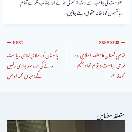
حکو مت کی جا نب سے رٹ قا ئم کی جائے اور چناب نگرکے تمام
رہائشیوں کومالکانہ حقوق دیئے جائیں۔
NEXT
PREVIOUS
قیام پاکستان کا مقصد اسلامی اور
پاکستان کو اسلامی فلاحی ریاست
فلاحی ریاست کا قیام تھا : حکیم
بنانے کی جدوجہد جاری رکھیں
محمدقاسم
گے: میاں محمد اویس
متعلقہ مضامین