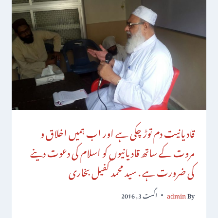
قادیانیت دم توڑ چکی ہے اور اب ہمیں اخلاق و
مروت کے ساتھ قادیانیوں کو اسلام کی دعوت دینے
کی ضرورت ہے . سید محمد کفیل بخاری
By
admin
اگست 3, 2016