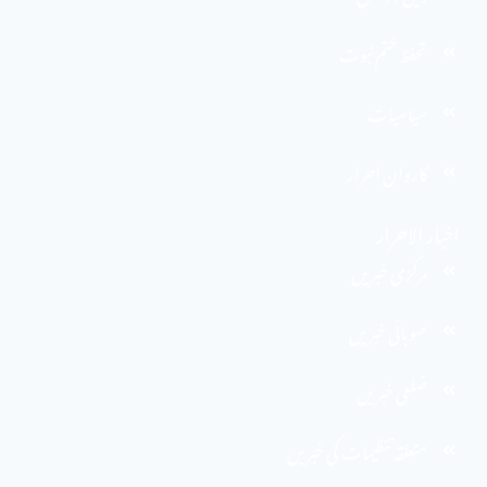
تحفظ ختم نبوت
سیاسیات
کاروان احرار
اخبار الاحرار
مرکزی خبریں
صوبائی خبریں
ضلعی خبریں
متعلقہ تنظیمات کی خبریں