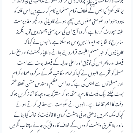
نیا فتنہ کھڑا کیا جس کے خلاف تمام مسلمان کام کر رہے ہیں اس فتنہ کو
یہود ہنود اور حکومتی صفوں میں چھپے ہو ئے قادیانی اور کچھ مفاد پرست
طبقہ سپورٹ کر رہاہے اگر وہ آج ان کی سرپرستی چھوڑ دیں تو یہ انگریز
سامراج کا لگا یا ہو ا پو دا زمین بوس ہو سکتا ہے ،انہوں نے کہا کہ
قادیانیوں کو غیر مسلم اقلیت قرار دیئے جانے والاپارلیمنٹ کا تاریخ ساز
فیصلہ اور پھر اس کی توثیق اور اعلیٰ عدلیہ کے فیصلہ جات سے امت
مسلمہ کو فخر ہے انہوں نے کہا کہ تمام مکاتب فکر کے سرکردہ علماء کرام
اور مسلمانوں سے اپیل کی ہے کہ وہ ا س عظیم و مقدس مشن تحفظ ختم
نبوت کیلئے ایک پلیٹ فارم پر متحد ہو کر مشترکہ جدو جہد کا آغاز کریں جو کہ
وقت کا اہم تقاضا ہے ، انہوں نے حکومت سے مطالبہ کرتے ہوئے
کہاکہ ملک بھر میں بڑھتی ہو ئی دہشت گردی لا قانونیت کا خاتمہ کیا جائے
،اور بلا تفریق دہشت گردوں کے خلاف کاروائی کی جائے ،چناب نگر میں