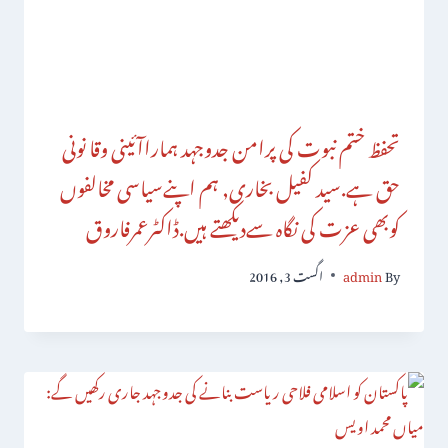
تحفظ ختم نبوت کی پرامن جدوجہد ہماراآئینی وقا نونی
حق ہے.سید کفیل بخاری, ہم اپنےسیاسی مخالفوں
کوبھی عزت کی نگاہ سےدیکھتے ہیں.ڈاکٹرعمرفاروق
By
admin
اگست 3, 2016