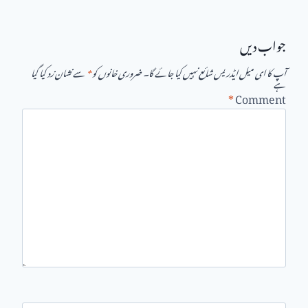
جواب دیں
آپ کا ای میل ایڈریس شائع نہیں کیا جائے گا۔
ضروری خانوں کو
*
سے نشان زد کیا گیا
ہے
*
Comment