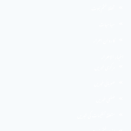
تحفظ ختم نبوت
سیاسیات
کاروان احرار
اخبار الاحرار
مرکزی خبریں
صوبائی خبریں
ضلعی خبریں
متعلقہ تنظیمات کی خبریں
اخبارِ ختم نبوت