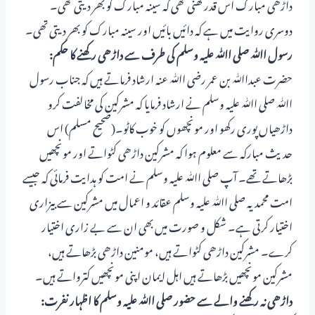
داڑھی مبارک اس قدر گھنی تھی کہ سینہ مبارک کو بھر دیتی تھی۔
دوسری روایت میں ہے کہ دائیں بائیں اور سینہ مبارک کو بھر دیتی تھی۔
رسول اﷲ صلی اﷲ علیہ وسلم کی طرف سے داڑھی رکھنے کا حکم:
حضرت عبداﷲ بن عمر رضی اﷲ عنہ ارشاد فرماتے ہیں کہ جناب رسول
اﷲ صلی اﷲ علیہ وسلم نے ارشاد فرمایا کہ مشرکین کی مخالفت کرو
داڑھیاں پوری رکھو اور مونچھوں کو خوب کاٹو۔(صحیح مسلم) اس
حدیث مبارکہ سے معلوم ہوا کہ مشرکین داڑھی کٹواتے اور مونچھیں
بڑھاتے تھے۔ آپ صلی اﷲ علیہ وسلم نے امت کو ہدایت فرمائی کہ جیسے
امت محمدیہ صلی اﷲ علیہ وسلم عقائد و اعمال میں مشرکین سے بیزاری
اختیار کرتی ہے۔ شکل و صورت میں بھی ان سے بے زاری اختیار
کرے۔ مشرکین داڑھی کٹواتے ہیں، مومنین داڑھی بڑھاتے ہیں،
مشرکین مونچھیں بڑھاتے ہیں اہل ایمان اپنی مونچھیں کترواتے ہیں۔
داڑھی نہ رکھنے والے سے حضور صلی اﷲ علیہ وسلم کا اظہار نفرت: