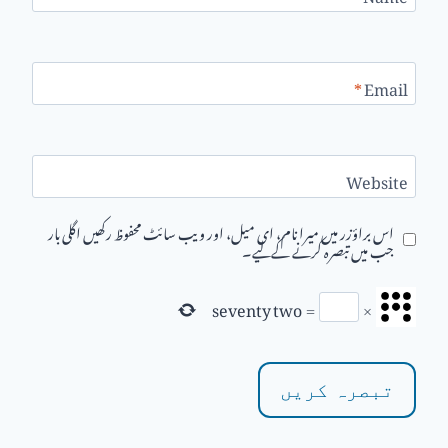
*
Email
Website
اس براؤزر میں میرا نام، ای میل، اور ویب سائٹ محفوظ رکھیں اگلی بار
جب میں تبصرہ کرنے کےلیے۔
seventy two
=
×