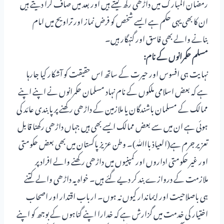
رمضان المبارک میں داڑھی رکھ لیتے ہیں اور بعد میں صاف کرا دیتے ہیں
ان کا بھی یہی حکم ہے ایسے شخص کو فرض نماز اور تراویح میں امام
بنانے والے بھی فاسق اور گنہگار ہیں۔
مسلم حکمرانوں کے نام:
نہایت ہی افسوس اور حیرت کے ساتھ اس حقیقت کو آشکار کیا جارہا
ہے کہ بعض اسلامی ملکوں کے نام نہاد مسلمان حکمرانوں نے اپنے اپنے
ممالک کے مسلمان باشندگان یا ملازمین کے داڑھی رکھنے پر پابندی عائد کی
ہوئی ہے ان میں سے بعض ممالک ایسے بھی ہیں جہاں داڑھی رکھنا قابل
تعزیر جرم ہے(العیاذ بااﷲ)۔ وطن عزیز پاکستان میں بھی بعض حکومتی
اور غیر حکومتی اداروں اور کمپنیوں میں داڑھی رکھنے والے افراد پر
ملازمت کے دروازے بند کر دیے گئے ہیں۔ خواہ یہ داڑھی والے کتنے
ہی باصلاحیت اور ایماندار کیوں نہ ہوں۔ ارباب اقتدار اور اصحاب
اختیار کی خدمت میں گزارش ہے کہ خدارا اپنے گناہوں کے بوجھ کو اپنے