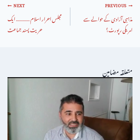
NEXT
PREVIOUS
مذہبی آزادی کے حوالے سے
مجلس احرار اسلام ………… ایک
امریکی رپورٹ؟
حریت پسند جماعت
متعلقہ مضامین