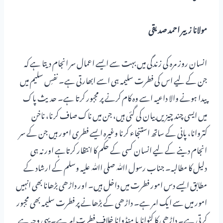
مولانا زبیر احمد صدیقی
انسان روز مرہ کی زندگی میں بہت سے ایسے اعمال سر انجام دیتا ہے کہ
جن کے لیے اس کی فطرت سلیمہ ہی اسے ابھارتی ہے۔ نفسِ سلیم میں
پیدا ہونے والا داعیہ اسے وہ کام کرنے پر مجبور کرتا ہے۔ حدیث پاک
میں ایسی چند چیزیں بیان کی گئی ہیں، جن میں ناک صاف کرنا، ناخن
کتروانا، پانی کے ساتھ استنجاء کرنا وغیرہ ایسے فطری امور ہیں جن کے سر
انجام دینے کے لیے انسان کسی کے حکم کا انتظار کرتاہے اور نہ ہی
دلیل کا مطالبہ۔ جناب رسول اﷲ صلی اﷲ علیہ وسلم کے ارشاد کے
مطابق ایسے دس امور فطرت میں داخل ہیں۔ اور داڑھی بڑھانا بھی انہیں
امور میں سے ایک امر ہے۔ داڑھی کے بڑھانے پر فطرت سلیمہ بھی مجبور
کرتی ہے۔ داڑھی کا کٹوانا یا منڈوانا خلاف فطرت امر ہے۔ یہی وجہ ہے