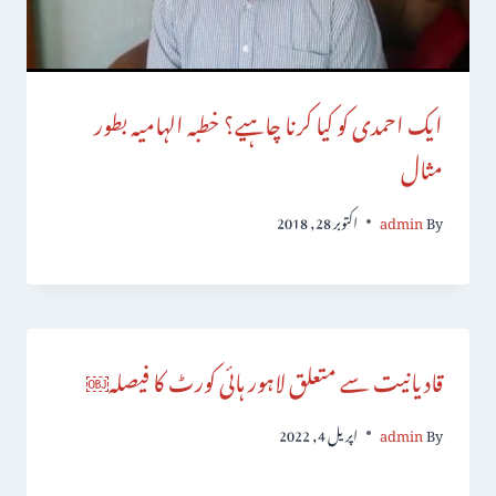
ایک احمدی کو کیا کرنا چاہیے؟ خطبہ الہامیہ بطور
مثال
By
admin
اکتوبر 28, 2018
قادیانیت سے متعلق لاہور ہائی کورٹ کا فیصلہ￼
By
admin
اپریل 4, 2022