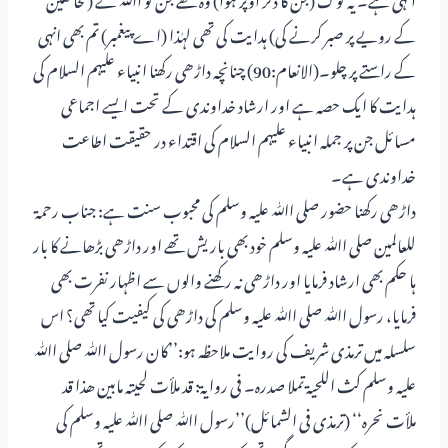
کے رویے پر صبر کرنے کی) ہدایت کی تھی لہٰذا (اے پیغمبر) تم بھی انہی
کے راستے پر چلو۔(الانعام:90) چنانچہ داڑھی رکھنا انبیاء علیہم السلام کی
ہدایت کا ایک حصہ ہے اور ارشاد خداوندی کے تحت ایسے اجماعی
مسائل جن پر جملہ انبیاء علیہم السلام کی اقتداء در حقیقت اطاعت
خداوندی ہے۔
داڑھی رکھنا حضور صلی اﷲ علیہ وسلم کی محبوب سنت ہے: جناب رحمۃ
للعالمین صلی اﷲ علیہ وسلم خود بھی باریش تھے اور داڑھی بڑھانے کا بار
ہا حکم بھی ارشاد فرمایا اور داڑھی نہ رکھنے والوں سے اظہار نفرت بھی
فرمایا، رسول اﷲ صلی اﷲ علیہ وسلم کی داڑھی کی کیفیت کیا تھی؟ اس
سلسلہ میں ترمذی شریف کی روایت ملاحظہ ہو:’’کان رسول اﷲ صلی اﷲ
علیہ وسلم کث اللحیۃ تملا صدرہ۔ فی روایۃ: قد ملأت لحیتہ مابین ھذا قد
ملأت نحرہ‘‘ (ترمذی فی الشمائل)’’رسول اﷲ صلی اﷲ علیہ وسلم کی