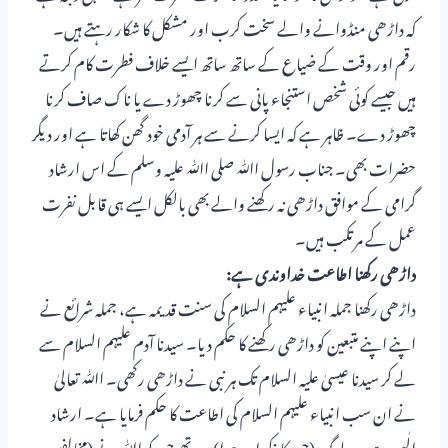
کہ داڑھی منڈوانے والے سخت کرب اور مشکل کا شکار رہتے ہیں۔
رقم اور وقت کے ضیاع کے ساتھ ساتھ ایسے خلاف فطرت کام کرتے
ہیں جیسے کوئی شخص استنجاء پانی سے کرنا چھوڑ دے یا ناک صاف کرنا
چھوڑ دے۔ ظاہر ہے کہ ایسا کرنے سے ہر آدمی خود گھن کھاتا ہے اور دیگر
حضرات بھی۔ جناب رسول اﷲ صلی اﷲ علیہ وسلم کے اس ارشاد
گرامی کے موافق داڑھی نہ رکھنے والے بھی بالکل ایسے ہی قابل نفرت
عمل کے مرتکب ہیں۔
داڑھی رکھنا اطاعت خداوندی ہے:
داڑھی رکھنا جملہ انبیاء علیہم السلام کی سنت قدیمہ ہے، جملہ شرائع نے
اپنے اپنے متبعین کو داڑھی رکھنے کا حکم دیا۔ سیدنا آدم علیہم السلام سے
لے کر سیدنا عیسیٰ علیہ السلام تک ہر نبی نے داڑھی رکھی۔ اﷲ تعالیٰ
نے ان سب انبیاء علیہم السلام کی اطاعت کا حکم فرمایا ہے۔ ارشاد
الٰہی ہے۔ یہ لوگ (جن کا ذکر اوپر ہوا) وہ تھے جن کو اﷲ نے (مخالفین