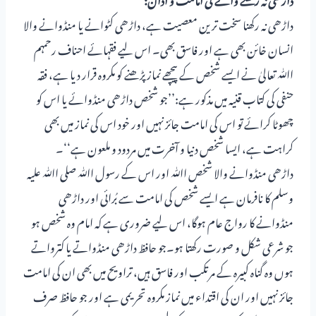
داڑھی نہ رکھنا سخت ترین معصیت ہے، داڑھی کٹوانے یا منڈوانے والا
انسان خائن بھی ہے اور فاسق بھی۔ اس لیے فقہائے احناف رحمہم
اﷲ تعالیٰ نے ایسے شخص کے پیچھے نماز پڑھنے کو مکروہ قرار دیا ہے، فقہ
حنفی کی کتاب قنیہ میں مذکور ہے:’’جو شخص داڑھی منڈوائے یا اس کو
چھوٹا کرائے تو اس کی امامت جائز نہیں اور خود اس کی نماز میں بھی
کراہت ہے، ایسا شخص دنیا و آخرت میں مردود و ملعون ہے‘‘۔
داڑھی منڈوانے والا شخص اﷲ اور اس کے رسول اﷲ صلی اﷲ علیہ
وسلم کا نافرمان ہے ایسے شخص کی امامت سے بُرائی اور داڑھی
منڈوانے کا رواج عام ہوگا، اس لیے ضروری ہے کہ امام وہ شخص ہو
جو شرعی شکل و صورت رکھتا ہو۔جو حافظ داڑھی منڈواتے یا کترواتے
ہوں وہ گناہ کبیرہ کے مرتکب اور فاسق ہیں، تراویح میں بھی ان کی امامت
جائز نہیں اور ان کی اقتداء میں نماز مکروہ تحریمی ہے اور جو حافظ صرف