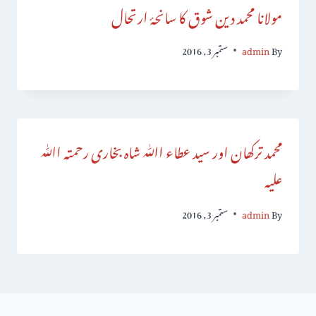
مولانا محمد دین شوق کا سانحۂ ارتحال
By
admin
ستمبر 3, 2016
محمد ترکھان اور سید عطاء اﷲ شاہ بخاری رحمتہ اﷲ
علیہ
By
admin
ستمبر 3, 2016