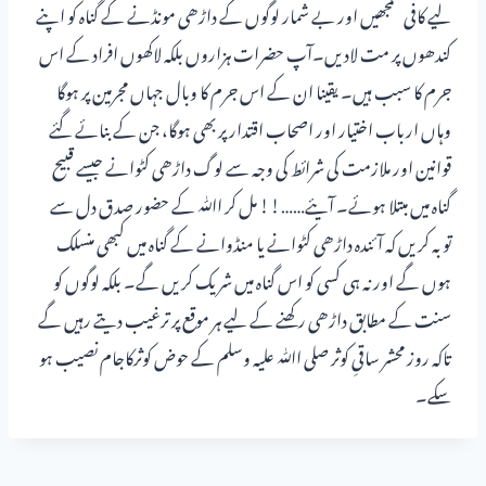
لیے کافی سمجھیں اور بے شمار لوگوں کے داڑھی مونڈنے کے گناہ کو اپنے
کندھوں پر مت لادیں۔آپ حضرات ہزاروں بلکہ لاکھوں افراد کے اس
جرم کا سبب ہیں۔ یقینا ان کے اس جرم کا وبال جہاں مجرمین پر ہوگا
وہاں ارباب اختیار اور اصحاب اقتدار پر بھی ہوگا، جن کے بنائے گئے
قوانین اور ملازمت کی شرائط کی وجہ سے لوگ داڑھی کٹوانے جیسے قبیح
گناہ میں مبتلا ہوئے۔ آیئے……!! مل کر اﷲ کے حضور صدق دل سے
توبہ کریں کہ آئندہ داڑھی کٹوانے یا منڈوانے کے گناہ میں کبھی منسلک
ہوں گے اور نہ ہی کسی کو اس گناہ میں شریک کریں گے۔ بلکہ لوگوں کو
سنت کے مطابق داڑھی رکھنے کے لیے ہر موقع پر ترغیب دیتے رہیں گے
تاکہ روز محشر ساقیِ کوثر صلی اﷲ علیہ وسلم کے حوض کوثرکاجام نصیب ہو
سکے۔