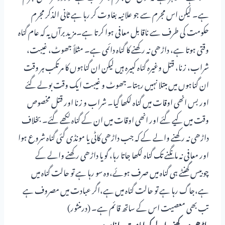
ہے۔ لیکن اس مجرم سے جو علانیہ بغاوت کر رہا ہے ثانی الذکر مجرم
حکومت کی طرف سے ناقابل معافی ہوا کرتا ہے۔مزید برآں یہ کہ عام گناہ
وقتی ہوتا ہے، داڑھی نہ رکھنے کا گناہ دائمی ہے۔ مثلاً جھوٹ، غیبت،
شراب، زنا، قتل وغیرہ گناہ کبیرہ ہیں لیکن ان گناہوں کا مرتکب ہر وقت
ان گناہوں میں مبتلا نہیں رہتا۔جھوٹ و غیبت ایک وقت بولے گئے
اور بس انھی اوقات میں گناہ لکھا گیا۔ شراب و زنا اور قتل مخصوص
وقت میں کیے گئے اور انھی اوقات میں ان کے گناہ لکھے گئے۔ بخلاف
داڑھی نہ رکھنے والے کے کہ جب داڑھی کاٹی یا مونڈی گئی گناہ شروع ہوا
اور معافی نہ مانگنے تک گناہ لکھا جاتا رہا، گویا داڑھی رکھنے والے کے
چوبیس گھنٹے ہی گناہ میں صرف ہوئے،وہ سو رہا ہے تو حالت گناہ میں
ہے،جاگ رہا ہے تو حالت گناہ میں ہے،اگر عبادت میں مصروف ہے
تب بھی معصیت اس کے ساتھ قائم ہے۔ (درمنثور)
داڑھی نہ رکھنے والے کی امامت و اذان: