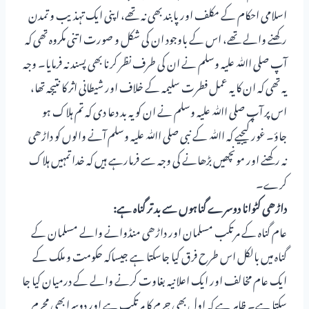
اسلامی احکام کے مکلف اور پابند بھی نہ تھے، اپنی ایک تہذیب و تمدن
رکھنے والے تھے، اس کے باوجود ان کی شکل و صورت اتنی مکروہ تھی کہ
آپ صلی اﷲ علیہ وسلم نے ان کی طرف نظر کرنا بھی پسند نہ فرمایا۔ وجہ
یہ تھی کہ ان کا یہ عمل فطرت سلیمہ کے خلاف اور شیطانی اثر کا نتیجہ تھا،
اس پر آپ صلی اﷲ علیہ وسلم نے ان کو یہ بد دعا دی کہ تم ہلاک ہو
جاؤ۔ غور کیجیے کہ اﷲ کے نبی صلی اﷲ علیہ وسلم آنے والوں کو داڑھی
نہ رکھنے اور مونچھیں بڑھانے کی وجہ سے فرمارہے ہیں کہ خدا تمہیں ہلاک
کرے۔
داڑھی کٹوانا دوسرے گناہوں سے بد تر گناہ ہے:
عام گناہ کے مرتکب مسلمان اور داڑھی منڈوانے والے مسلمان کے
گناہ میں بالکل اس طرح فرق کیا جاسکتا ہے جیساکہ حکومت و ملک کے
ایک عام مخالف اور ایک اعلانیہ بغاوت کرنے والے کے درمیان کیا جا
سکتا ہے۔ ظاہر ہے کہ اول بھی جرم کا مرتکب ہے اور دوسرا بھی مجرم