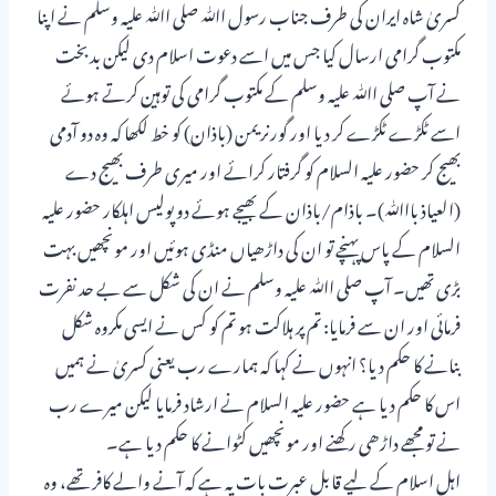
کسریٰ شاہ ایران کی طرف جناب رسول اﷲ صلی اﷲ علیہ وسلم نے اپنا
مکتوب گرامی ارسال کیا جس میں اسے دعوت اسلام دی لیکن بدبخت
نے آپ صلی اﷲ علیہ وسلم کے مکتوب گرامی کی توہین کرتے ہوئے
اسے ٹکڑے ٹکڑے کر دیا اور گورنر یمن (باذان) کو خط لکھا کہ وہ دو آدمی
بھیج کر حضور علیہ السلام کو گرفتار کرائے اور میری طرف بھیج دے
(العیاذ بااﷲ)۔ باذام/باذان کے بھیجے ہوئے دو پولیس اہلکار حضور علیہ
السلام کے پاس پہنچے تو ان کی داڑھیاں منڈی ہوئیں اور مونچھیں بہت
بڑی تھیں۔ آپ صلی اﷲ علیہ وسلم نے ان کی شکل سے بے حد نفرت
فرمائی اور ان سے فرمایا: تم پر ہلاکت ہو تم کو کس نے ایسی مکروہ شکل
بنانے کا حکم دیا؟ انہوں نے کہا کہ ہمارے رب یعنی کسریٰ نے ہمیں
اس کا حکم دیا ہے حضور علیہ السلام نے ارشاد فرمایا لیکن میرے رب
نے تو مجھے داڑھی رکھنے اور مونچھیں کٹوانے کا حکم دیا ہے۔
اہل اسلام کے لیے قابل عبرت بات یہ ہے کہ آنے والے کافر تھے، وہ