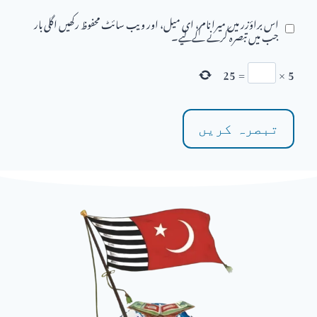
اس براؤزر میں میرا نام، ای میل، اور ویب سائٹ محفوظ رکھیں اگلی بار
جب میں تبصرہ کرنے کےلیے۔
25
=
×
5