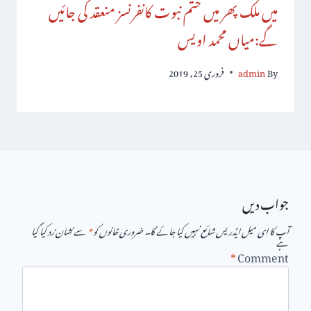
میں ملک پھر میں ختم نبوت کانفرنسز منعقد کی جائیں
گے:میاں محمد اویس
By
admin
فروری 25, 2019
جواب دیں
آپ کا ای میل ایڈریس شائع نہیں کیا جائے گا۔
ضروری خانوں کو
*
سے نشان زد کیا گیا
ہے
*
Comment