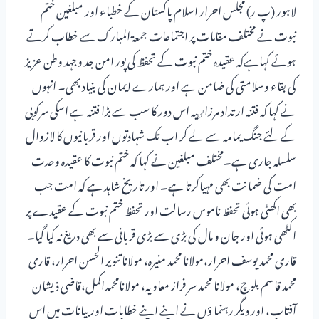
لاہور (پ ر) مجلس احرار اسلام پاکستان کے خطباء اور مبلغین ختم
نبوت نے مختلف مقامات پر اجتماعات جمعۃ المبارک سے خطاب کرتے
ہوئے کہاہےکہ عقیدہ ختم نبوت کے تحفظ کی پور امن جد وجہد وطن عزیز
کی بقاء وسلامتی کی ضامن ہے اور ہمارے ایمان کی بنیاد بھی۔ انہوں
نے کہا کہ فتنہ ارتداد مرزاٸیہ اس دور کا سب سے بڑا فتنہ ہے اسکی سرکوبی
کے لئے جنگ یمامہ سے لے کر اب تک شہادتوں اور قربانیوں کا لازوال
سلسلہ جاری ہے۔مختلف مبلغین نے کہا کہ ختم نبوت کا عقیدہ وحدت
امت کی ضمانت بھی مہیاکرتا ہے۔ اور تاریخ شاہد ہے کہ امت جب
بھی اکھٹی ہوئی تحفظ ناموس رسالت اور تحفظ ختم نبوت کے عقیدے پر
اکٹھی ہوئی اور جان و مال کی بڑی سے بڑی قربانی سے بھی دریغ نہ کیا گیا۔
قاری محمد یوسف احرار،مولانا محمد مغیرہ، مولانا تنویر الحسن احرار، قاری
محمد قاسم بلوچ، مولانا محمد سر فراز معاویہ، مولانامحمداکمل،قاضی ذیشان
آفتاب، اور دیگر رہنما ؤں نے اپنے اپنے خطابات اور بیانات میں اس