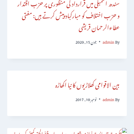
سندھ اسمبلی میں قرارداد کی منظوری پر حزب اقتدار
و حزب اختلاف کو مبارکباد پیش کرتے ہیں: مفتی
عطاءالرحمان قریشی
By
admin
جون 15, 2020
بین الاقوامی کھلاڑیوں کا نیا اکھاڑہ
By
admin
نومبر 10, 2017