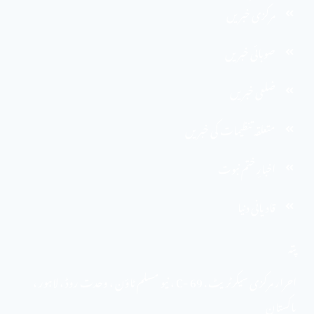
مرکزی خبریں
صوبائی خبریں
ضلعی خبریں
متعلقہ تنظیمات کی خبریں
اخبارِ ختم نبوت
قادیانی دنیا
پتہ
احرار مرکزی سیکرٹریٹ . 69 -C ، نیو مسلم ٹاؤن ، وحدت روڈ ، لاہور ،
پاکستان