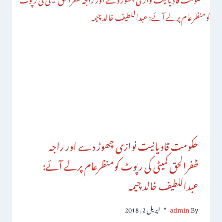
حکومت قادیانیت نوازی چھوڑ دے اور راجہ
ظفرالحق کمیٹی کی رپوٹ کومنظرعام پرلے آئے:
عبداللطیف خالد چیمہ
By
admin
اپریل 2, 2018