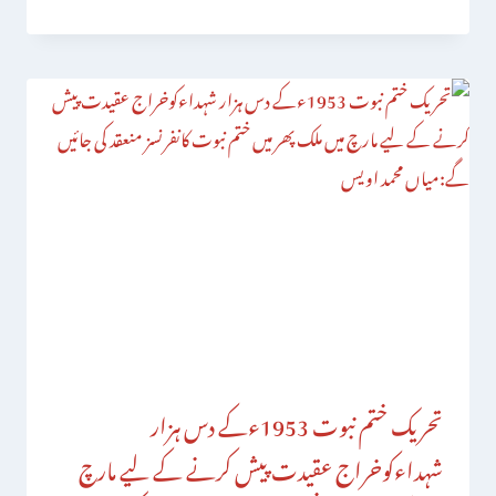
تحریک ختم نبوت 1953ءکے دس ہزار
شہداءکوخراج عقیدت پیش کرنے کے لیے مارچ