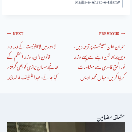
Majlis-e-Ahrar-e-Islam
#
NEXT
PREVIOUS
عمران خان معیشت پر توجہ دیں،
لاہور میں لاقانونیت کے ذمہ دار
دین پر بھاشن دینے سے پہلے وزیر
قانون دان، وزیر اعظم کے
نورالحق قادری سے مشاورت
بھانجے حسان نیازی کو بھی گرفتار
کرلیا کریں: میاں محمد اویس
کیا جائے: عبداللطیف خالد چیمہ
متعلقہ مضامین