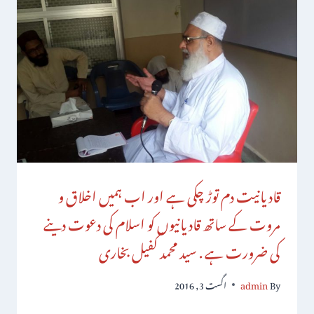
قادیانیت دم توڑ چکی ہے اور اب ہمیں اخلاق و
مروت کے ساتھ قادیانیوں کو اسلام کی دعوت دینے
کی ضرورت ہے . سید محمد کفیل بخاری
By
admin
اگست 3, 2016