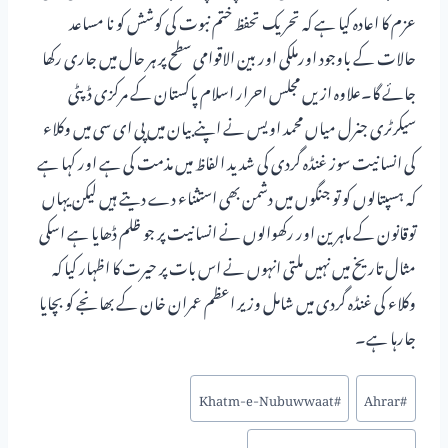
عزم کا اعادہ کیا ہے کہ تحریک تحفظ ختم نبوت کی کوشش کو نا مساعد
حالات کے باوجود اورملکی اور بین الاقوامی سطح پر ہر حال میں جاری رکھا
جائے گا۔علاوہ ازیں مجلس احرار اسلام پاکستان کے مرکزی ڈپٹی
سیکرٹری جنرل میاں محمد اویس نے اپنے بیان میں پی ای سی میں وکلاء
کی انسانیت سوز غنڈہ گردی کی شدید الفاظ میں مذمت کی ہے اور کہا ہے
کہ ہسپتالوں کو تو جنگوں میں دشمن بھی استثناء دے دیتے ہیں لیکن یہاں
توقانون کے ماہرین اور رکھوالوں نے انسانیت پر جو ظلم ڈھایا ہے اسکی
مثال تاریخ میں نہیں ملتی انہوں نے اس بات پر حیرت کا اظہار کیا کہ
وکلاء کی غنڈہ گردی میں شامل وزیر اعظم عمران خان کے بھانجے کو بچایا
جارہا ہے۔
Khatm-e-Nubuwwaat
#
Ahrar
#