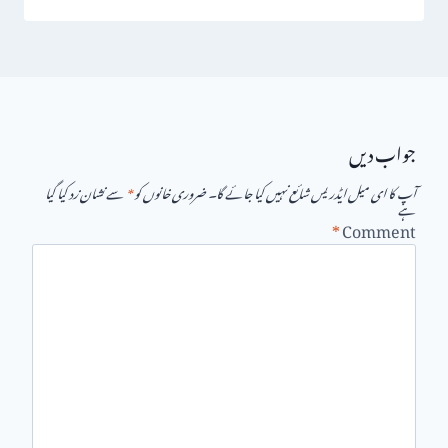
جواب دیں
آپ کا ای میل ایڈریس شائع نہیں کیا جائے گا۔
ضروری خانوں کو
*
سے نشان زد کیا گیا
ہے
*
Comment