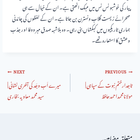
پیار کی خوشبو نس نس میں مہک اٹھتی ہے۔ ان کے خیال سے ہی
صحرائے زیست گلاب ونسترن بن جاتا ہے۔ ان کے لفظوں کی چاندنی
ہماری تاریکیوں میں کہکشاں بنی رہی۔ وہ بلاشبہ صدق مہر ووفا اور جذب
وعشق کا استعارہ تھے۔
NEXT
PREVIOUS
تاجدارختم نبوت کے سپاہی |
میرے اَب وجَد کی آخری نشانی |
مولانامحمداحمدحافظ
سید محمد معاویہ بخاری
متعلقہ مضامین