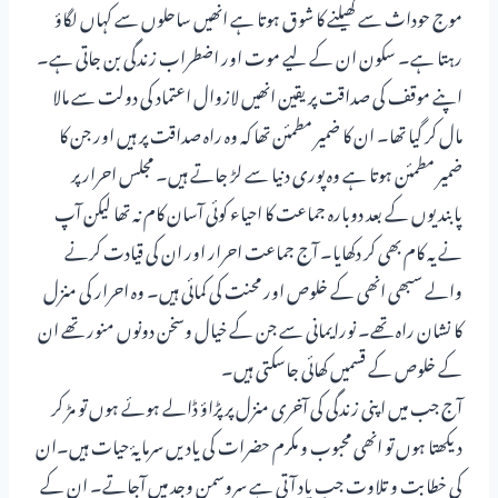
موج حوداث سے کھیلنے کا شوق ہوتا ہے انھیں ساحلوں سے کہاں لگاؤ
رہتا ہے۔ سکون ان کے لیے موت اور اضطراب زندگی بن جاتی ہے۔
اپنے موقف کی صداقت پر یقین انھیں لازوال اعتماد کی دولت سے مالا
مال کر گیا تھا۔ ان کا ضمیر مطمئن تھا کہ وہ راہ صداقت پر ہیں اور جن کا
ضمیر مطمئن ہوتا ہے وہ پوری دنیا سے لڑ جاتے ہیں۔ مجلس احرار پر
پابندیوں کے بعد دوبارہ جماعت کا احیاء کوئی آسان کام نہ تھا لیکن آپ
نے یہ کام بھی کر دکھایا۔ آج جماعت احرار اور ان کی قیادت کرنے
والے سبھی انھی کے خلوص اور محنت کی کمائی ہیں۔ وہ احرار کی منزل
کا نشان راہ تھے۔ نورایمانی سے جن کے خیال وسخن دونوں منور تھے ان
کے خلوص کے قسمیں کھائی جاسکتی ہیں۔
آج جب میں اپنی زندگی کی آخری منزل پر پڑاؤ ڈالے ہوئے ہوں تو مڑ کر
دیکھتا ہوں تو انھی محبوب و مکرم حضرات کی یادیں سرمایۂ حیات ہیں۔ان
کی خطابت و تلاوت جب یاد آتی ہے سروسمن وجد میں آجاتے۔ ان کے