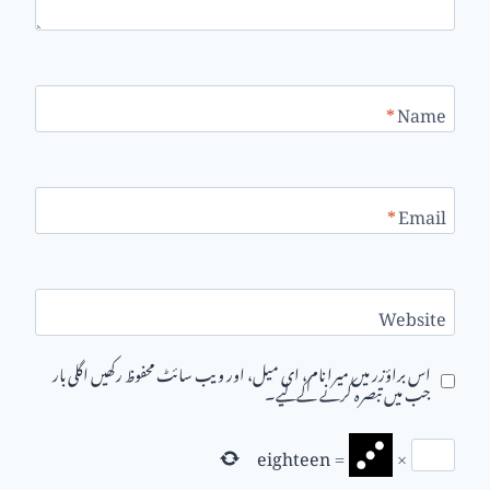
*
Name
*
Email
Website
اس براؤزر میں میرا نام، ای میل، اور ویب سائٹ محفوظ رکھیں اگلی بار
جب میں تبصرہ کرنے کےلیے۔
eighteen
=
×