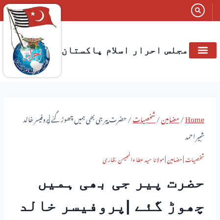
مجلس احرار اسلام پاکستان
Home
/
مضامین
/
شخصیات
/
حضرت پیر جی بھی ہمیں چھوڑ گئے |پروفیسر خالد
شبیر احمد
شخصیات
|
مضامین
|
مولانا سید عطاءالمھیمن بخاری
حضرت پیر جی بھی ہمیں
چھوڑ گئے |پروفیسر خالد