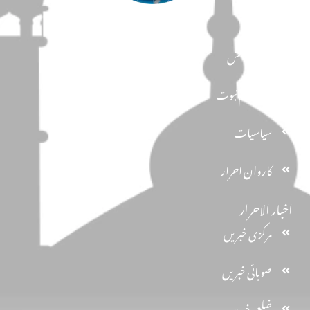
مضامین
دین و دانش
تحفظ ختم نبوت
سیاسیات
کاروان احرار
اخبار الاحرار
مرکزی خبریں
صوبائی خبریں
ضلعی خبریں