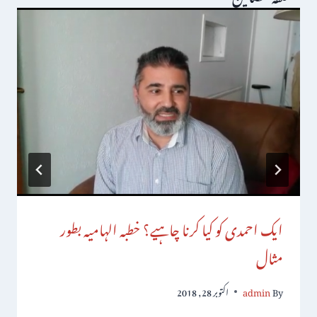
ایک احمدی کو کیا کرنا چاہیے؟ خطبہ الہامیہ بطور
مثال
By
admin
اکتوبر 28, 2018