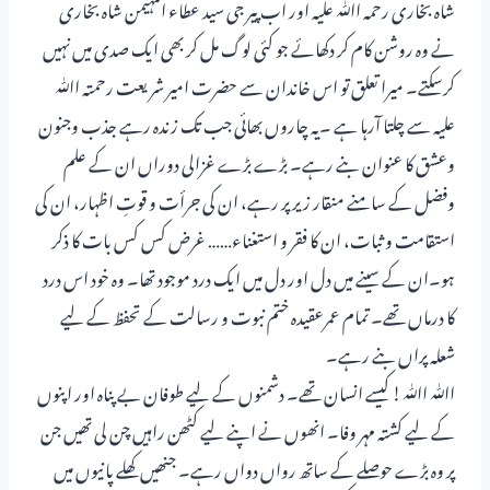
شاہ بخاری رحمہ اﷲ علیہ اور اب پیر جی سید عطاء المہیمن شاہ بخاری
نے وہ روشن کام کر دکھائے جو کئی لوگ مل کر بھی ایک صدی میں نہیں
کرسکتے۔ میرا تعلق تو اس خاندان سے حضرت امیر شریعت رحمتہ اﷲ
علیہ سے چلتا آرہا ہے ۔یہ چاروں بھائی جب تک زندہ رہے جذب وجنون
وعشق کا عنوان بنے رہے۔ بڑے بڑے غزالی دوراں ان کے علم
وفضل کے سامنے منقار زیر پر رہے، ان کی جرأت و قوتِ اظہار، ان کی
استقامت و ثبات، ان کا فقر و استغناء…… غرض کس کس بات کا ذکر
ہو۔ان کے سینے میں دل اور دل میں ایک درد موجود تھا۔ وہ خود اس درد
کا درماں تھے۔ تمام عمرعقیدہ ختم نبوت و رسالت کے تحفظ کے لیے
شعلہ پراں بنے رہے۔
اﷲ اﷲ! کیسے انسان تھے۔ دشمنوں کے لیے طوفان بے پناہ اور اپنوں
کے لیے کشتہ مہر وفا۔ انھوں نے اپنے لیے کٹھن راہیں چن لی تھیں جن
پر وہ بڑے حوصلے کے ساتھ رواں دواں رہے۔ جنھیں کھلے پانیوں میں