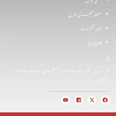
متعلقہ تنظیمات کی خبریں
اخبارِ ختم نبوت
قادیانی دنیا
پتہ
احرار مرکزی سیکرٹریٹ . 69 -C ، نیو مسلم ٹاؤن ، وحدت روڈ ، لاہور ،
پاکستان