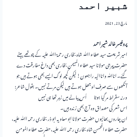
شبیر احمد
مارچ 23, 2021
پروفیسر خالد شبیر احمد
امیر شریعت سید عطاء اﷲ شاہ بخاری رحمۃ اﷲ علیہ کے چوتھے بیٹے
حضرت پیرجی مولانا سید عطاء المہیمن بخاری بھی داغ مفارقت دے
گئے۔ اناﷲ واناالیہ راجعون! لیکن کچھ لوگ ایسے بھی ہوتے ہیں جو
آنکھوں سے صرف اوجھل ہوتے ہیں لیکن مرتے نہیں۔ بقول شاعر:
ورنہ سقراط مر گیا ہوتا اُس پیالے میں زہر تھا ہی نہیں
اس شعر کی مصداق وہ آج بھی زندہ ہیں۔
ان چاروں بھائیوں حضرت مولانا ابو معاویہ ابو ذر بخاری رحمہ اﷲ علیہ،
حضرت عطاء المحسن شاہ بخاری رحمہ اﷲ علیہ،حضرت عطاء المومن