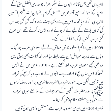
لائبریری تھی جس کانام انہوں نے مفکر احرار چوھدری افضل حق ؒ کے
نام پر رکھا ہوا تھا جیسے آخرعمر میں ’’صحابہ کرام رضوان اﷲ علیہم اجمعین
لائبریری ‘‘رکھ دیا تھا۔ اس میں سے بھی بہت سے لوگ کئی کئی جلدوں
کی کتابیں پڑھنے کے لیے لے کر جاتے اور واپس نہ کرتے تھے اس طرح
کئی نایاب کتب لوگ اٹھا کرلے گئے ۔
2009 ء میں راقم السطور تلاش معاش کے لیے سعودی عرب چلا گیا۔
وہاں سے بذریعہ موبائل ان سے رابطہ رہا اور خط کتابت بھی ہوتی رہی
وہ بھی مجھے سعودی عرب خط لکھتے رہے۔ 2010 ء میں میں نے انہیں
لکھا کہ اس سال حج کا ارادہ ہے۔ انہوں نے جواب دیا کہ حج کی شرائط
میں تو نہیں لیکن مدینہ منورہ ضرور بالضرور حاضری دینا اور روضہ ٔ رسول
ﷺپر اور حضرات شخین ؓ کے مواجہات کے سامنے میری طرف
سے بھی ہدیۂ صلوٰۃ وسلام پیش کردینا ۔
نومبر2014 ء میں میری سعودیہ عرب سے مستقل واپسی ہوئی تو میں