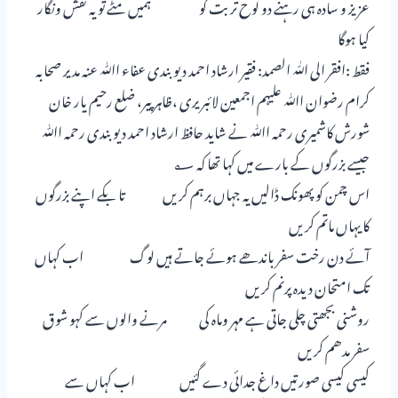
عزیز و سادہ ہی رہنے دو لوح تربت کو ہمیں مٹے تو یہ نقش ونگار
کیا ہوگا
فقط :افقر الی اللّٰہ الصمد: فقیر ارشاد احمد دیوبندی عفاء اﷲ عنہ مدیر صحابہ
کرام رضوان اﷲ علیہم اجمعین لائبریری ،ظاہر پیر، ضلع رحیم یار خان
شورش کاشمیری رحمہ اﷲ نے شاید حافظ ارشاد احمد دیوبندی رحمہ اﷲ
جیسے بزرگوں کے بارے میں کہا تھا کہ ؂
اس چمن کو پھونک ڈالیں یہ جہاں برہم کریں تا بکے اپنے بزرگوں
کا یہاں ماتم کریں
آئے دن رخت سفر باندھے ہوئے جاتے ہیں لوگ اب کہاں
تک امتحان دیدہ پرنم کریں
روشنی بجھتی چلی جاتی ہے مہر وماہ کی مرنے والوں سے کہو شوق
سفر مدھم کریں
کیسی کیسی صورتیں داغ جدائی دے گئیں اب کہاں سے