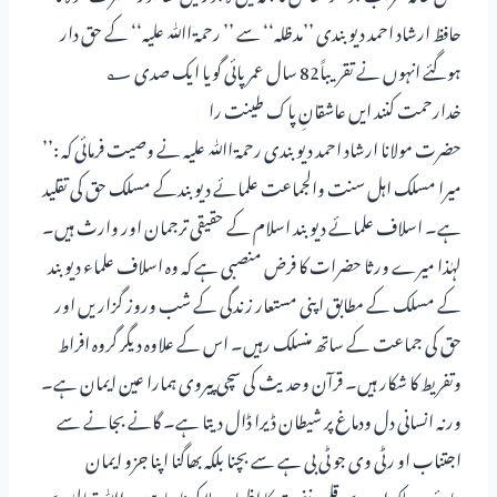
حافظ ارشاد احمد دیوبندی ’’مدظلہ‘‘ سے ’’ رحمۃ اﷲ علیہ‘‘ کے حق دار
ہوگئے انہوں نے تقریباً82 سال عمر پائی گویا ایک صدی ؂
خدارحمت کنند ایں عاشقانِ پاک طینت را
حضرت مولانا ارشاد احمد دیوبندی رحمۃ اﷲ علیہ نے وصیت فرمائی کہ :’’
میرا مسلک اہل سنت والجماعت علمائے دیوبندکے مسلک حق کی تقلید
ہے۔ اسلاف علمائے دیوبند اسلام کے حقیقی ترجمان اور وارث ہیں۔
لہٰذا میرے ورثا حضرات کا فرض منصبی ہے کہ وہ اسلاف علماء دیوبند
کے مسلک کے مطابق اپنی مستعار زندگی کے شب وروز گزاریں اور
حق کی جماعت کے ساتھ منسلک رہیں۔ اس کے علاوہ دیگر گروہ افراط
وتفریط کا شکار ہیں۔ قرآن وحدیث کی سچی پیروی ہمارا عین ایمان ہے۔
ورنہ انسانی دل ودماغ پر شیطان ڈیرا ڈال دیتا ہے۔ گانے بجانے سے
اجتناب او رٹی وی جو ٹی بی ہے سے بچنا بلکہ بھاگنا اپنا جزو ایمان
بنائیے۔ بلکہ ان سے قلبی نفرت کا اظہار برملا کرنا چاہیے۔ اﷲ تعالیٰ سے