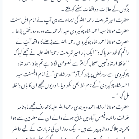
بزگوں کے حالات وواقعات سننے کو ملتے ۔
حضرت امیر شریعت رحمہ اﷲ کی ایماء سے ہی آپ نے امام اہل سنت
حضرت مولانا سید احمد شاہ چوکیروی علیہ الرحمہ سے دورہ ردرفض پڑھا ۔
حضرت مولانا احمد شاہ چوکیرو ی رحمہ اﷲ سے پڑھنے کا واقعہ آپؒ نے
راقم کوخود سنایا کہ :’’ ایک بار امیر شریعت رحمۃ اﷲ علیہ نے مجھے کہا کہ
’’حافظ ارشاد تمہیں صحابہ کرامؓ سے خصوصی لگاؤ ہے تم جاؤ احمد شاہ
چوکیروی سے ردرفض پر پڑھ کر آؤ‘‘ اور شاہ جی ؒ نے امام اہلسنت سید
احمد شاہ چوکیروی ؒ کے نام خط بھی لکھ دیا ،اور یوں مجھے ان کا ہاں داخلہ
مل گیا ‘‘۔
حضرت مولانا ارشاد احمد دیوبندی رحمۃ اﷲ علیہ کاتعارف مجھے ماہنامہ
خلافت راشدہ فیصل آباد میں شائع ہونے والے ان کے مضامین سے ہوا
پھر پتہ چلا کہ وہ ظاہر پیر سے ہیں۔ ایک روز ان کی زیارت کے لیے حاضر
ہوا وہ اس پیار ومحبت سے ملے کہ میں حیران رہ گیا کہ پہلی ملاقات میں یوں