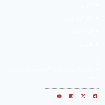
ضلعی خبریں
متعلقہ تنظیمات کی خبریں
اخبارِ ختم نبوت
قادیانی دنیا
پتہ
احرار مرکزی سیکرٹریٹ . 69 -C ، نیو مسلم ٹاؤن ، وحدت روڈ ، لاہور ،
پاکستان