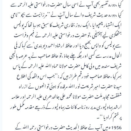
کیا ،دورہ تفسیر بھی آپ نے اسی سال حضرت درخواستی علیہ الرحمہ سے
کیا ،دورہ حدیث شریف والے سال آپؒ نے ’’مرزائیت سے بچو‘‘نامی
ایک اشتہار چھپوایا ،ایک روز بخاری شریف کا سبق ہورہا تھا کہ پولیس
ہتھکڑی لیے آپہنچی ،تو حضرت درخواستی علیہ الرحمہ نے فہم وفراست
سے پولیس کو واپس بھیج دیا اور حافظ ارشاد احمد دیوبندی ؒ سے کہا کہ فی
الحال مدرسہ سے کسی اور جگہ چلے جاؤ ،تو حافظ صاحب نے یہ عرصہ ہالیجی
شریف سندھ میں ولی کامل حضرت مولانا حماد اﷲ علیہ الرحمہ کے پاس
بسر کیا ،حافظ صاحب خود رقم طراز ہیں کہ :’’جب اس واقعہ کی اطلاع
سیدنا حضرت امیر شریعت نور اﷲ مرقدہ کو ہوئی تو انھوں نے ازراہ
شفقت مجاہد ملت حضرت مولانا محمد علی جالندھری علیہ الرحمہ اور علامہ
ارشد بہاولپوری مدیر روزنامہ کائنات بہاولپور کے ذریعے مقدمہ مکمل طور
پر ختم کرادیا ‘‘۔
1956ء میں آپ نے حافظ الحدیث حضرت درخواستی رحمہ اﷲ کے