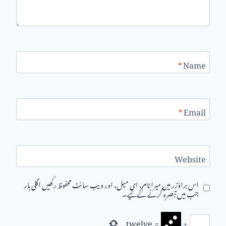
*
Name
*
Email
Website
اس براؤزر میں میرا نام، ای میل، اور ویب سائٹ محفوظ رکھیں اگلی بار
جب میں تبصرہ کرنے کےلیے۔
twelve
=
+