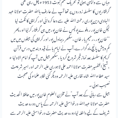
وہاں سے واپسی ہوئی تو تحریک ختم نبوت 1953ء چل رہی تھی
گرفتاریوں کا سلسلہ زوروں پر تھا آپ نے عارف باﷲ حضرت مولانا عبد
الہادی دین پوری رحمتہ اﷲ علیہ سے دعا کروائی اور کراچی کا ٹکٹ لیا
لیکن خان پور ریلوے پولیس نے خان پور میں ہی گرفتار کرلیا اور پھر
’’خان پور ،رحیم یار خان ،سکھر ،بہاول پور اور کراچی کی جیلوں میں میں
کم وبیش پانچ ماہ گزارے،آپ نے ایام ہائے قید وبند میں درس قرآن
کریم کا سلسلہ بعد نماز فجر شروع کردیا ،سکھر جیل میں آپ کو امام الاولیا ء
،شیخ التفسیرحضرت مولانا احمد علی لاہوری علیہ الرحمہ اور امیر شریعت
سید عطاء اﷲ شاہ بخاری علیہ الرحمہ ودیگر کئی اکابر علماء کی صحبت
نصیب ہوئی ۔
جیل سے رہائی کے بعد آپ ؒ نے مخزن العلوم خان پور میں حافظ الحدیث
حضرت مولانا عبداﷲ درخواستی علیہ الرحمہ کے پاس دورہ حدیث
شریف کے لیے داخلہ لیا دورہ حدیث حضرت درخواستی علیہ الرحمہ سے