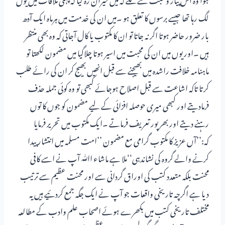
لگ رہا تھا جیسے برسوں کا تعلق ہو ۔میں ان کی خدمت میں ہرماہ ایک آدھ
بار ضرور حاضر ہوتا اگر نہ جاتا تو ان کا مکتوب یا کال آجاتی کہ وہ بھی منتظر
ہیں ۔اور یوں میں ان کی محبت میں اسیر ہوتا چلاگیا میں مضمون لکھتا تو
ماہنامہ خلافت راشدہ میں بھیجنے سے قبل انھیں بھیج کر ان کی رائے طلب
کرتا تاکہ اشاعت سے قبل اصلاح ہوجائے کبھی تو وہ کوئی جملہ حذف
فرمادیتے اور کبھی میری حوصلہ افزائی کے لیے مضمون کو جوں کا توں
رہنے دیتے اور بھر پور تعریف فرماتے ۔ایک مکتوب میں تحریر فرمایا
کہ:’’آں عزیز کا مکتوب گرامی مع مضمون ’’امت مسلمہ میں انتشار پیدا
کرنے والے گروہ کی نشاندہی‘‘ملا ہے ماشاء اﷲ آپ نے اسے کافی
محنت بلکہ متعدد کتب کی اوراق گردانی سے اور محنت عظیم سے ترتیب
دیا ہے اگرچہ تاریخی واقعات جو آپ نے ایک جگہ جمع کردئیے ہیں یہ
مختلف تاریخی کتب میں بکھرے ہوئے اصحاب علم وادب کے مطالعہ