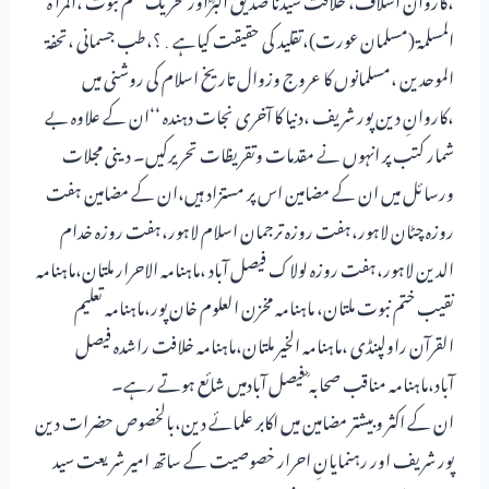
المسلمۃ (مسلمان عورت)،تقلید کی حقیقت کیاہے․؟،طب جسمانی ،تحفۃ
الموحدین ،مسلمانوں کا عروج وزوال تاریخ اسلام کی روشنی میں
،کاروانِ دین پور شریف ،دنیا کا آخری نجات دہندہ ‘‘ان کے علاوہ بے
شمار کتب پر انہوں نے مقدمات وتقریظات تحریرکیں۔ دینی مجلات
ورسائل میں ان کے مضامین اس پر مستزاد ہیں،ان کے مضامین ہفت
روزہ چٹان لاہور،ہفت روزہ ترجمان اسلام لاہور،ہفت روزہ خدام
الدین لاہور،ہفت روزہ لولاک فیصل آباد ،ماہنامہ الاحرار ملتان،ماہنامہ
نقیب ختم نبوت ملتان، ماہنامہ مخزن العلوم خان پور،ماہنامہ تعلیم
القرآن راولپنڈی ،ماہنامہ الخیر ملتان،ماہنامہ خلافت راشدہ فیصل
آباد،ماہنامہ مناقب صحابہ ؓ فیصل آبادمیں شائع ہوتے رہے۔
ان کے اکثر وبیشتر مضامین میں اکابر علمائے دین،بالخصوص حضرات دین
پور شریف اور رہنمایانِ احرار خصوصیت کے ساتھ امیر شریعت سید