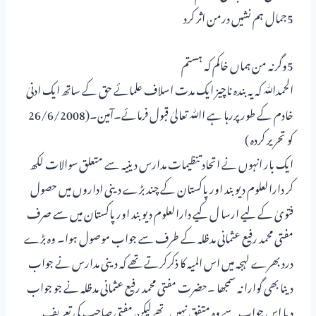
5جمال ہم نشیں درمن اثر کرد
5وگرنہ من ہماں خاکم کہ ہستم
الحمدﷲ کہ یہ بندہ ناچیز ایک مدت اسلاف علمائے حق کے ساتھ ایک ادنیٰ
خادم کے طور پررہا ہے اﷲ تعالیٰ قبول فرمائے۔آمین۔(26/6/2008
کو تحریر کردہ )
ایک بار انہوں نے اتحاد تنظیمات مدارس دینیہ سے متعلق سوالات لکھ
کر دارالعلوم دیوبند اور پاکستان کے چند بڑے دینی اداروں میں حصول
فتویٰ کے لیے ارسا ل کیے دارالعلوم دیوبند اور پاکستان میں سے صرف
مفتی محمد رفیع عثمانی مدظلہ کے طرف سے جواب موصول ہوا۔ وہ بڑے
درد بھرے لہجہ میں اس المیہ کا ذکرکرتے تھے کہ دینی مدارس نے جواب
دینا بھی گوارا نہ سمجھا ۔حضرت مفتی محمد رفیع عثمانی مدظلہ نے جو جواب
دیا اس جواب سے وہ متفق نہیں تھے لیکن مفتی صاحب کی تعریف