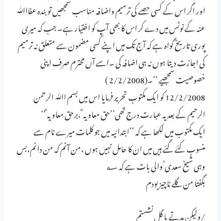
اور اگر اس کے کسی حصے کی ترمیم واضافہ مناسب سمجھیں تو بندہ عفااﷲ
عنہ کے نوٹس میں دے کر اس کا بھی آپ کو اختیار ہے۔ جب کہ میری
پوری تاریخ گواہ ہے کہ آج تک میں اپنے کسی مضمون سے متعلق نہ ترمیم
کی اجازت دیتا ہوں نہ ہی اضافہ کی ۔اسے آں محترم صرف اپنی
خصوصیت سمجھیے ‘‘۔(2/2/2008 )
12/2/2008 کو ایک مکتوب تحریر فرمایا اس میں بسم اﷲ الرحمن
الرحیم کے بعد یہ عبارت درج تھی’’حق معاویہ ؓ ،برحق معاویہ ؓ‘‘
ایک مکتوب میں لکھا ہے کہ ’’ابتدائیہ میں جو کلمات میرے نام سے
منسوب کئے گئے ہیں میں ان کا حامل نہیں ہوں ،من آنم کہ من دانم،بس
وہی شیخ سعدی ؒ والی بات ہے کہ ؂
بگفتا من گلے ناچیز بودم
/ولیکن مدتے با گل نشستم