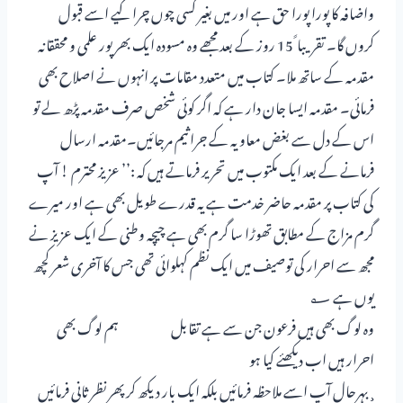
واضافہ کا پورا پورا حق ہے اور میں بغیر کسی چوں چرا کیے اسے قبول
کروں گا۔ تقریبا ً 15 روز کے بعد مجھے وہ مسودہ ایک بھرپور علمی و محققانہ
مقدمہ کے ساتھ ملا۔ کتاب میں متعدد مقامات پر انہوں نے اصلاح بھی
فرمائی۔ مقدمہ ایسا جان دار ہے کہ اگر کوئی شخص صرف مقدمہ پڑھ لے تو
اس کے دل سے بغض معاویہ کے جراثیم مرجائیں۔مقدمہ ارسال
فرمانے کے بعد ایک مکتوب میں تحریر فرماتے ہیں کہ :’’ عزیز محترم ! آپ
کی کتاب پر مقدمہ حاضر خدمت ہے یہ قدرے طویل بھی ہے اور میرے
گرم مزاج کے مطابق تھوڑا سا گرم بھی ہے چیچہ وطنی کے ایک عزیز نے
مجھ سے احرار کی توصیف میں ایک نظم کہلوائی تھی جس کا آخری شعر کچھ
یوں ہے ؂
وہ لوگ بھی ہیں فرعون جن سے ہے تقابل ہم لوگ بھی
احرار ہیں اب دیکھئے کیا ہو
¸ بہرحال آپ اسے ملاحظہ فرمائیں بلکہ ایک بار دیکھ کر پھر نظر ثانی فرمائیں