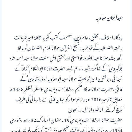
عبدالمنان معاویہ
یاد گار اسلاف ،محقق، عالم دین، مصنف کتب کثیرہ، قافلۂ امیرشریعت
رحمتہ اﷲ علیہ کے فرد فرید ،شیخ القرآن مولانا غلام اﷲ خان ؒوحافظ
الحدیث مولانا عبداﷲ درخواستیؒ اورمحقق اہلِ سنت مولانا سید احمد شاہ
چوکیروی ؒ کے شاگردرشید ،اما م الہند حضرت مولانا ابوالکلام آزاد ؒ کے
شیدائی ،جانشین امیر شریعت مولانا سید ابومعاویہ ابوذر بخاری ؒ کے
فدائی،حضرت مولانا حافظ حکیم ارشاد احمد دیوبندی 6صفر المظفر 1438 ھ
مطابق 7نومبر 2016 ء بروز سوموار کو جہان فانی سے دار باقی کی طرف
کوچ کرگئے ،انا للّٰہ وانا الیہ راجعون
حضرت مولانا ارشاد احمد دیوبندی ؒ19 رمضان المبارک1352ھ،جنوری
1934ء ،بروزجمعۃ المبارک بوقت صبح صادق بستی گوپانگ بلوچ، ظاہر پیر