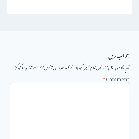
جواب دیں
آپ کا ای میل ایڈریس شائع نہیں کیا جائے گا۔
ضروری خانوں کو
*
سے نشان زد کیا گیا
ہے
*
Comment