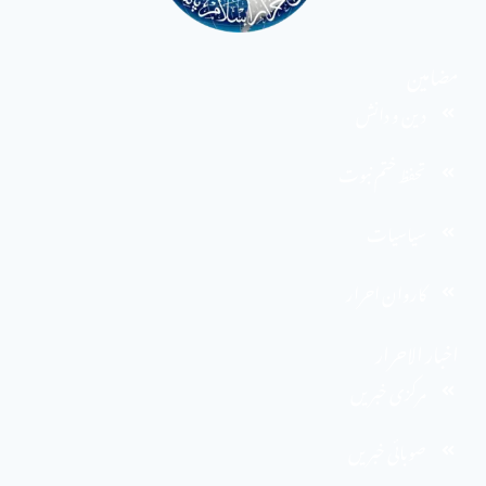
مضامین
دین و دانش
تحفظ ختم نبوت
سیاسیات
کاروان احرار
اخبار الاحرار
مرکزی خبریں
صوبائی خبریں