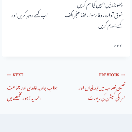
ڈھونڈلائیں انہیں کیا ہم کریں
شوق آوارہ ، وفا رسوا ، قضا خنجر بکف اب کسے رہبر کریں اور
کسے ہمدم کریں
ء ء ء
NEXT
PREVIOUS
تعلیمی نصاب میں تبدیلیاں اور
جنابِ جاوید غامدی اور جماعتِ
امریکی کمیشن کی رپورٹ
احمدیہ لاہور مخمصے میں