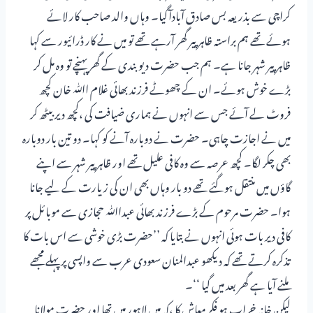
کراچی سے بذریعہ بس صادق آبادآگیا۔ وہاں والد صاحب کار لائے
ہوئے تھے ہم براستہ ظاہر پیر گھر آرہے تھے تو میں نے کار ڈرائیور سے کہا
ظاہر پیر شہر جانا ہے۔ ہم جب حضرت دیوبندی کے گھر پہنچے تو وہ مل کر
بڑے خوش ہوئے۔ ان کے چھوٹے فرزند بھائی غلام اﷲ خان کچھ
فروٹ لے آئے جس سے انہوں نے ہماری ضیافت کی ،کچھ دیر بیٹھ کر
میں نے اجازت چاہی۔ حضرت نے دوبارہ آنے کو کہا۔ دو تین بار دوبارہ
بھی چکر لگا۔ کچھ عرصہ سے وہ کافی علیل تھے اور ظاہر پیر شہر سے اپنے
گاؤں میں منتقل ہوگئے تھے دو بار وہاں بھی ان کی زیارت کے لیے جانا
ہوا۔ حضرت مرحوم کے بڑے فرزند بھائی عبداﷲ حجازی سے موبائل پر
کافی دیر بات ہوئی انہوں نے بتایا کہ ’’حضرت بڑی خوشی سے اس بات کا
تذکرہ کرتے تھے کہ دیکھو عبدالمنان سعودی عرب سے واپسی پر پہلے مجھے
ملنے آیا ہے گھر بعد میں گیا ‘‘۔
لیکن خانہ خراب ہو فکر معاش کا ،کہ میں لاہور میں تھا اور حضرت مولانا