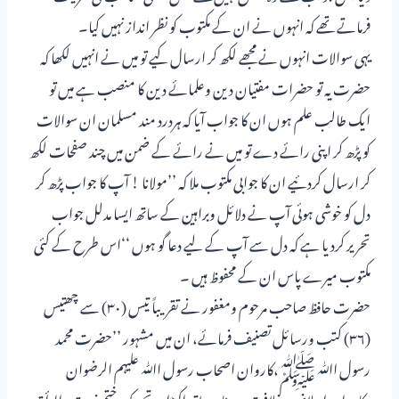
فرماتے تھے کہ انہوں نے ان کے مکتوب کو نظر انداز نہیں کیا۔
یہی سوالات انہوں نے مجھے لکھ کر ارسال کیے تو میں نے انہیں لکھا کہ
حضرت یہ تو حضرات مفتیان دین وعلمائے دین کا منصب ہے میں تو
ایک طالب علم ہوں ان کا جواب آیا کہ ہردرد مند مسلمان ان سوالات
کو پڑھ کر اپنی رائے دے تو میں نے رائے کے ضمن میں چند صفحات لکھ
کر ارسال کردئیے ان کا جوابی مکتوب ملا کہ ’’مولانا ! آپ کا جواب پڑھ کر
دل کو خوشی ہوئی آپ نے دلائل وبراہین کے ساتھ ایسا مدلل جواب
تحریر کردیا ہے کہ دل سے آپ کے لیے دعا گو ہوں ‘‘اس طرح کے کئی
مکتوب میرے پاس ان کے محفوظ ہیں ۔
حضرت حافظ صاحب مرحوم ومغفور نے تقریباً تیس (۳۰) سے چھتیس
(۳۶) کتب ورسائل تصنیف فرمائے، ان میں مشہور ’’حضرت محمد
رسول اﷲ ﷺ،کاروان اصحاب رسول اﷲ علیہم الرضوان
،کاروان اسلاف، خلافت سیدنا صدیق اکبرؓاورتحریک ختم نبوت ،المرأ ۃ