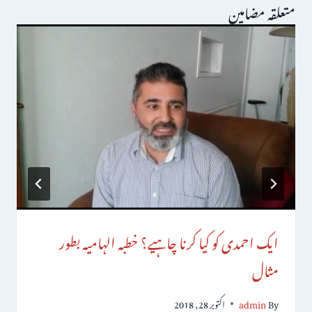
متعلقہ مضامین
ایک احمدی کو کیا کرنا چاہیے؟ خطبہ الہامیہ بطور
مثال
By
admin
اکتوبر 28, 2018