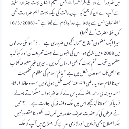
میں ضرور آئے ہونگے مگر الحمد اﷲ جس عظیم الشان بہت بہتر اور سلیقہ
سے آپ نے ان کو جمع کیا ہے یہ وقت کی ایک بہت اہم ضرورت تھی
اﷲ تعالیٰ جس سے چاہتا ہے وہ اپنا کام لے لیتا ہے‘‘۔(16/5/2008
کو یہ خط حضرت ؒ نے لکھا)
میرا ایک مضمون’’دفاع صحابہ ؓ کیوں ضروری ہے ․․؟‘‘ جو کئی رسالوں
میں 2008 ء میں شائع ہوا اس کی انہوں نے بہت تعریف کی اور کہا کہ یہ
مضمون نقیب ختم نبوت کو بھی ارسال کردیں۔ میری غیر مطبوعہ کتاب
جو ابھی تک مسودہ کی شکل میں ہے ’’عالم اسلام کی مظلوم شخصیت
سیدنا امام معاویہ رضی اﷲ عنہ‘‘جب مکمل ہوئی تو میں مسودہ حافظ ارشاد
احمد دیوبندی رحمہ اﷲ کے پاس لے کر حاضر ہوا ۔ مسکراتے ہوئے
فرمایا کہ ’’مولانا کیا مجھے اس میں حک واضافہ کی اجازت ہے ․․؟‘‘میں
نے عرض کی کہ حضرت صرف مقدمہ میں تعریف لکھوانا مقصود نہیں
بلکہ اصلاح بھی فرمادیں اور لازمی امر ہے کہ اصلاح میں آپ کو حک