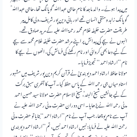
میں پیدا ہوئے۔ والد ماجد کا نام حاجی عبداﷲ ؒ گوپانگ تھا،حاجی عبداﷲ ؒ
گوپانگ زاہد ومتقی انسان تھے اور بانی دین پور شریف،ولی کامل پیر
طریقت حضرت خلیفہ غلام محمد رحمۃ اﷲ علیہ کے مرید صادق تھے،
انہوں نے بچے کی پیدائش پر اپنے مرشد حضرت خلیفہ غلام محمد سے بچے
کے لیے دعا بھی کروائی اور نام رکھنے کی فرمائش کی، انھوں نے بچے کا
نام ’’ارشاد احمد ‘‘ تجویزفرمایا۔
مولانا حافظ ارشاد احمد دیوبندیؒ نے قرآن کریم دین پور شریف میں مشہور
استاد میاں جی رحمہ اﷲ کے پاس حفظ کیا۔ آپ کا آخری سبق برکت
کے لیے جانشین شیخ الہند ؒ،شیخ الاسلام حضرت مولانا سید حسین احمد
مدنی رحمہ اﷲ نے پڑھایا۔ اسی دوران حضرت مدنی رحمتہ اﷲ علیہ نے
آپ سے نام پوچھا، جب آپ نے نام ’’ارشاد احمد ‘‘بتایا تو حضرت مدنی
رحمتہ اﷲ علیہ نے فرمایا: نہیں ارشاد احمد نہیں، تم ’’ارشاد احمد دیوبندی
‘‘ہو،جب سے اپنے وصیت نامہ کی تحریر تک آپ اپنا نام ’’حافظ ارشاد