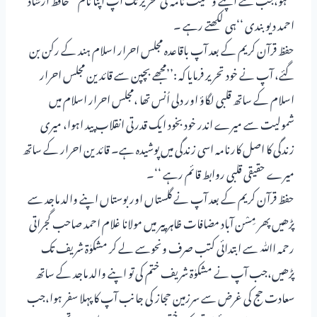
احمد دیوبندی ‘‘ہی لکھتے رہے ۔
حفظ قرآن کریم کے بعد آپ باقاعدہ مجلس احرار اسلام ہند کے رکن بن
گئے، آپ نے خود تحریر فرمایا کہ :’’مجھے بچپن سے قائدین مجلس احرار
اسلام کے ساتھ قلبی لگاؤ اور دلی اُنس تھا ،مجلس احرار اسلام میں
شمولیت سے میرے اندر خود بخود ایک قدرتی انقلاب پید اہوا، میری
زندگی کا اصل کارنامہ اسی زندگی میں پوشیدہ ہے۔ قائدین احرار کے ساتھ
میرے حقیقی قلبی روابط قائم رہے ‘‘۔
حفظ قرآن کریم کے بعد آپ نے گلستاں اور بوستاں اپنے والد ماجد سے
پڑھیں پھر مِسْن آباد مضافات ظاہر پیر میں مولانا غلام احمد صاحب گجراتی
رحمہ اﷲ سے ابتدائی کتب صرف ونحوسے لے کر مشکوٰۃ شریف تک
پڑھیں،جب آپ نے مشکوٰۃ شریف ختم کی تو اپنے والد ماجد کے ساتھ
سعادت حج کی غرض سے سرزمین حجاز کی جانب آپ کا پہلا سفر ہوا،جب