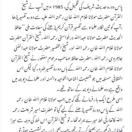
پاس دورہ حدیث شریف کی تکمیل کی، 1985 ء میں آپ نے شیخ
القرآن حضرت مولانا غلام اﷲ خان رحمتہ اﷲ علیہ سے دورہ تفسیر پڑھا
،آپ کو تین اکابر علماء سے تفسیر قرآن کریم پڑھنے کی سعادت ملی ’’حافظ
الحدیث حضرت مولانا عبداﷲ درخواستی رحمہ اﷲ،شیخ القرآن حضرت
مولانا غلام اﷲ خان رحمہ اﷲ اور شیخ التفسیر حضرت مولانا عبدالغنی
جاجروی رحمہ اﷲ ،حضرت حافظ صاحب مرحوم مغفور نے شیخ القرآن
مولانا غلام اﷲ خان رحمہ اﷲ کے ہاں دورۂ تفسیرضرور کیا لیکن اس
اختلافی مسئلہ میں جو جمعیت اشاعۃ التوحید والسنہ اور علمائے دیوبند میں
واقع ہے وہ علمائے دیوبند کے ساتھ تھے۔
اسی طرح ایک بار فرمانے لگے کہ میں جب مولانا غلام اﷲ خان رحمہ
اﷲ کے پاس دورۂ تفسیر پڑھنے کے لیے گیا تو حضرت امیر شریعت رحمہ
اﷲ کاتعارفی خط میرے ہمراہ تھا۔ تو شیخ القرآن اس خط کی وجہ سے میرا
کھانا اپنے گھرسے بھیجا کرتے تھے ،جب بھی ان سے نشست ہوتی تو