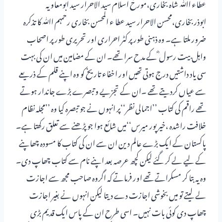
عطاء اﷲ شاہ بخاری،مورخ اسلام سید الاحرار سید ابومعاویہ
ابوذربخاری،محسن الاحرار سید عطا ء المحسن بخاری رحمہم اﷲ کا تذکرہ
ضرور ملتا ہے۔ وہ ذہنی طور پر کٹر احراری اور تحریری طور پر اصحاب
واہل بیت رسول ؓ کے مدح سرا تھے۔ ان کے مضامین میں ان کی بہت
سی یاد داشتیں درج ہوتی تھیں اور اخفاء تاریخ کو وہ اپنے قلم کے ذریعے
سے عیاں کردیتے تھے ۔ان کے تجزیے وتبصرے بڑے جاندار ہوتے
تھے راقم کی کتاب ’’اجمالی نظر‘‘پر انہوں نے جو تبصرہ کیا وہ ’’مجلہ نظام
خلافت راشدہ ،خیرپور میرس‘‘میں شائع ہوا جو پڑھنے سے تعلق رکھتا ہے۔
پاکستان کے ایک بڑے عالم دین ان سے ان کی کتاب کا مسودہ چھاپنے
کے لیے لے کر گئے لیکن کچھ عرصہ بعد اپنے نام سے کتاب چھاپ دی۔
وہ یہ بتا کر مسکراتے تھے اور فرماتے کہ اگروہ صاحب مجھ سے اجازت
لے لیتے تو میں بخوشی اجازت دے دیتا لیکن انہوں نے بغیر اجازت
چھاپ دی کوئی بات نہیں۔ اسی طرح ان کے پاس ایک قدیم بڑی