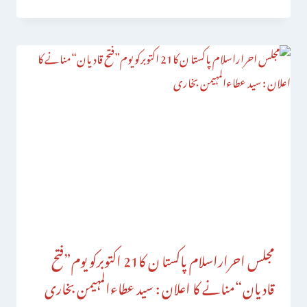
مجلس احراراسلام پاکستا ن کا21 اکتوبرکو یوم”فتح
قادیان“منانے کا اعلان : سید عطاءالمہیمن بخاری