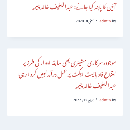
آئین کا پابند کیا جائے: عبداللطیف خالد چیمہ
By
admin
مئی 8, 2020
موجودہ سرکاری مشینری بھی سابقہ ادوار کی طرز پر
امتناع قادیانیت ایکٹ پر عمل درآمد نہیں کروا رہی:
عبداللطیف خالد چیمہ
By
admin
جون 15, 2022