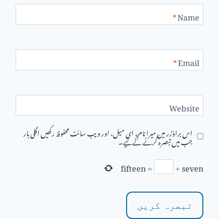
*
Name
*
Email
Website
اس براؤزر میں میرا نام، ای میل، اور ویب سائٹ محفوظ رکھیں اگلی بار
جب میں تبصرہ کرنے کےلیے۔
fifteen
=
+
seven