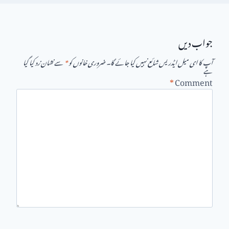
جواب دیں
آپ کا ای میل ایڈریس شائع نہیں کیا جائے گا۔
ضروری خانوں کو
*
سے نشان زد کیا گیا
ہے
*
Comment