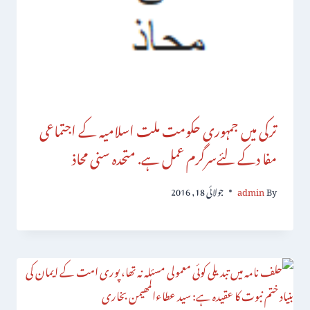
ترکی میں جمہوری حکومت ملت اسلامیہ کے اجتماعی
مفا دکے لئےسرگرم عمل ہے. متحدہ سنی محاذ
By
admin
جولائی 18, 2016