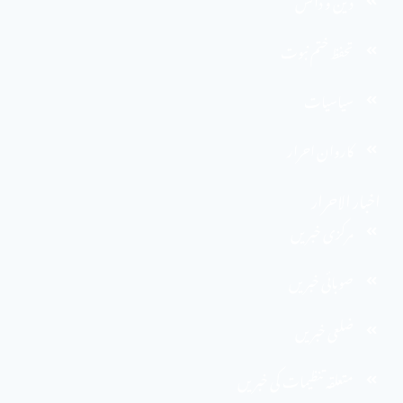
دین و دانش
تحفظ ختم نبوت
سیاسیات
کاروان احرار
اخبار الاحرار
مرکزی خبریں
صوبائی خبریں
ضلعی خبریں
متعلقہ تنظیمات کی خبریں