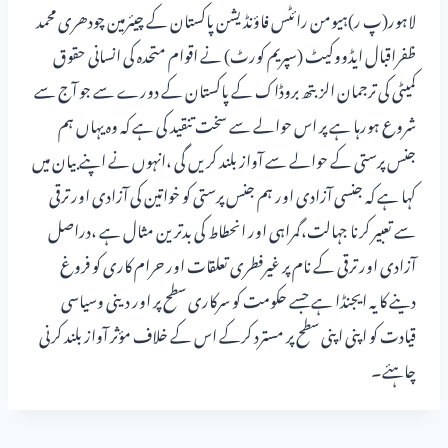
لاہور(پ ر)ہیومن رائٹس فاؤنڈیشن پاکستان کے چیئرمین چودھری محمد
ظفراقبال ایڈووکیٹ (سپریم کورٹ) نے اقوام متحدہ کی انسانی حقوق
کمیٹی کی ترجمان الزبتھ بروڈاک کے پاکستان کے دورے سے جو آج سے
شروع ہورہا ہے پر اس حوالے سے سخت تنقید کی ہے کہ وہ یہاں ہم
جنس پرستی کے حوالے سے آواز بلند کریں گی ،انہوں نے اپنے بیان میں
کہا ہے کہ جنسی آزادی اور ہم جنس پرستی کو خواتین کی آزادی اور ترقی
سے تعبیر کرنا جہالت،گمراہی اور انحطاط کی بدترین مثال ہے ،دراصل
آزادی اور ترقی کے نام پر غیرفطری تعلقات اور حرام کاری کو فروغ
دینے کا یہ ایجنڈا ہے جسے حکومت کو سرکاری سطح پر اور دینی وسیاسی
قیادت کو اپنی اپنی سطح پر مسترد کرکے اس کے خلاف مؤثر آواز بلند کرنی
چاہئے۔