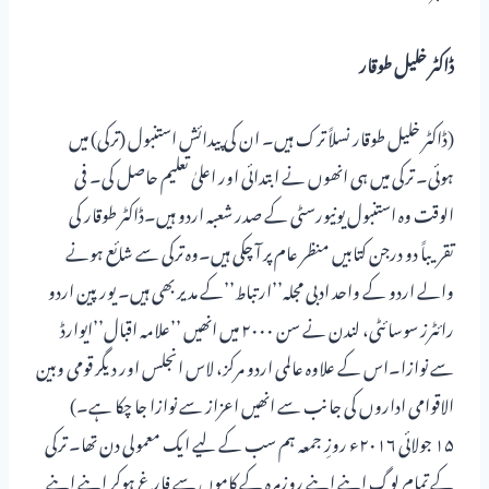
ڈاکٹر خلیل طوقار
(ڈاکٹر خلیل طوقار نسلاً ترک ہیں۔ ان کی پیدائش استنبول (ترکی) میں
ہوئی۔ ترکی میں ہی انھوں نے ابتدائی اور اعلیٰ تعلیم حاصل کی۔ فی
الوقت وہ استنبول یونیورسٹی کے صدر شعبہ اردو ہیں۔ڈاکٹر طوقار کی
تقریباً دو درجن کتابیں منظر عام پر آ چکی ہیں۔وہ ترکی سے شائع ہونے
والے اردو کے واحد ادبی مجلہ’’ارتباط’’کے مدیر بھی ہیں۔ یورپین اردو
رائٹرز سوسائٹی، لندن نے سن ۲۰۰۰ میں انھیں ’’علامہ اقبال’’ایوارڈ
سے نوازا۔اس کے علاوہ عالمی اردو مرکز، لاس انجلس اور دیگر قومی وبین
الاقوامی اداروں کی جانب سے انھیں اعزاز سے نوازا جا چکا ہے۔)
۱۵ جولائی ۲۰۱۶ء روزِ جمعہ ہم سب کے لیے ایک معمولی دن تھا۔ ترکی
کے تمام لوگ اپنے اپنے روزمرہ کے کاموں سے فارغ ہوکر اپنے اپنے