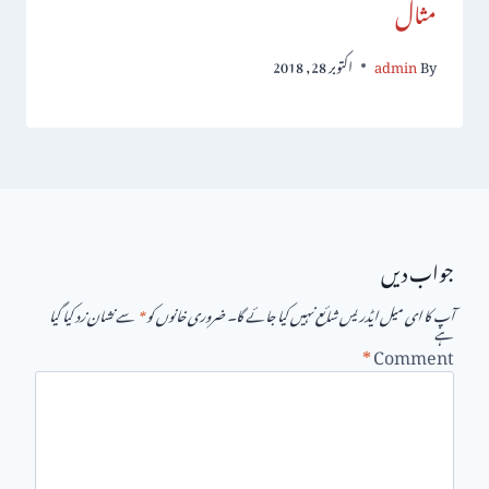
مثال
By
admin
اکتوبر 28, 2018
جواب دیں
آپ کا ای میل ایڈریس شائع نہیں کیا جائے گا۔
ضروری خانوں کو
*
سے نشان زد کیا گیا
ہے
*
Comment