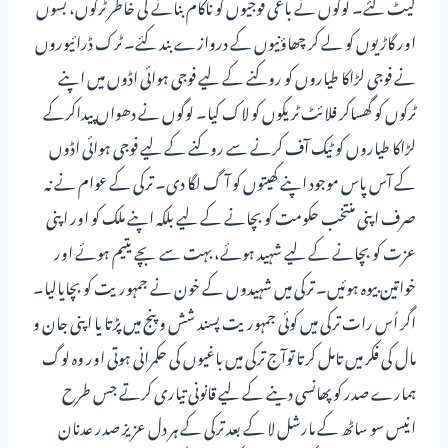
لیٹ گئے۔ لوگوں نے باغی فوجیوں کو ناکام بنانے کی خاطر ٹرکوں، بسوں
اور گاڑیوں کو لے کر چھاؤنیوں کے دروازے بند کئے۔ ٹرک ڈرائیوروں
نے فوجی لڑاکا طیاروں کو روکنے کے لیے فوجی ہوائی اڈوں میں اپنے
ٹرکوں کو گھساکر فلائٹ ٹریکوں کو لاک کیا۔ لوگوں نے دھواں پیداکرکے
لڑاکا طیاروں کو ٹیک آف کرنے سے روکنے کے لیے فوجی ہوائی اڈوں
کے آس پاس موجود اپنے کھیتوں کو آگ لگا دی۔ ترکی کے عوام نے نہ
صرف اپنی منتخب حکومت کو بچانے کے لیے بلکہ اپنے ملک کو اور اپنی
عزت کو بچانے کے لیے شہید ہوئے، بہت سے بچے یتیم ہوئے اور
خواتین بیوہ ہوئیں۔ ترکی میں شہیدوں کے خون نے جمہوریت کو بچایالیا۔
اگر اُس رات ترکی میں کوئی جمہوریت پسند شش و پنج میں پڑتا یا اپنی جان و
مال کی فکر میں تامل کرتا توآج ترکی میں باغیوں کی حکمرانی ہوتی اور وہ لوگ
ہمارے صدر کو پھانسی دینے کے لیے قانونی تیاری کرتے جس طرح
انیس سو ساٹھ کے مارشل لا کے بعد ترکی کے ہر دل عزیز صدر عدنان