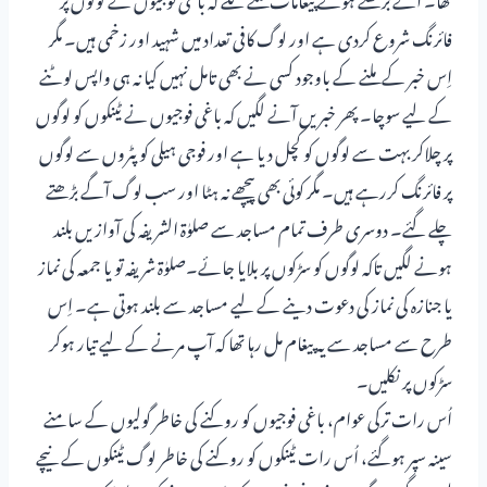
فائرنگ شروع کردی ہے اور لوگ کافی تعداد میں شہید اور زخمی ہیں۔ مگر
اِس خبر کے ملنے کے باوجود کسی نے بھی تامل نہیں کیا نہ ہی واپس لوٹنے
کے لیے سوچا۔ پھر خبریں آنے لگیں کہ باغی فوجیوں نے ٹینکوں کو لوگوں
پر چلاکر بہت سے لوگوں کو کچل دیا ہے اور فوجی ہیلی کوپٹروں سے لوگوں
پر فائرنگ کررہے ہیں۔ مگر کوئی بھی پیچھے نہ ہٹا اور سب لوگ آگے بڑھتے
چلے گئے۔ دوسری طرف تمام مساجد سے صلوٰۃ الشریفہ کی آوازیں بلند
ہونے لگیں تاکہ لوگوں کو سڑکوں پر بلایا جائے۔صلوٰۃ شریفہ تو یا جمعہ کی نماز
یا جنازہ کی نماز کی دعوت دینے کے لیے مساجد سے بلند ہوتی ہے۔ اِس
طرح سے مساجد سے یہ پیغام مل رہا تھا کہ آپ مرنے کے لیے تیار ہوکر
سڑکوں پر نکلیں۔
اُس رات ترکی عوام، باغی فوجیوں کو روکنے کی خاطر گولیوں کے سامنے
سینہ سپر ہوگئے، اُس رات ٹینکوں کو روکنے کی خاطر لوگ ٹینکوں کے نیچے