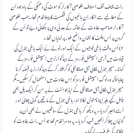
رات چیف آف اسٹاف خلوصی آکارلر کو موت کی دھمکی کے باوجود اُن
کے مطالبے سے انکار اِن باغیوں کی شکست کا پہلا قدم تھا۔جب خلوصی
آکارلر صاحب بغاوت کے خاتمہ کے بعد ٹی وی پر دکھائی دیے تو اُن کے
گردن پر اُس بیلٹ کا نشان واضح طور پر نمایاں تھا۔
۲) اُس وقت باغی فوجیوں کے ایک اور ٹولے نے ایک باغی جنرل کی
قیادت میں آرمی اسپیشل فورسز کے ہیڈکوارٹر میں اسپیشل فورسزکے
کمانڈر میجر جنرل ذکائی آق صاقاللی کو گرفتار کرکے ہیڈکوارٹر پر قبضہ کرنا
چاہا تاکہ وہ لوگ اسپیشل فورسز کو اِس بغاوت میں استعمال کرسکیں۔مگر
میجر جنرل ذکائی آق صاقاللی کے ایڈجوائنٹ نے یہ سن کر ایک پل بھی
تأمل کیے بغیر اپنا پستول نکالا اور باغی جنرل کے ماتھے پر گولی چلائی اور
اُسے ڈھیر کردیا۔ یہ دیکھ کر باغی جنرل کے ساتھیوں نے بھی اُن پر
گولیاں چلاکر اُنھیں شہید کردیا۔ یہ دوسرا قدم تھا جو اُس رات بغاوت کو
ناکامی کی طرف لے گیا۔