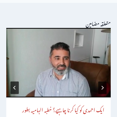
متعلقہ مضامین
ایک احمدی کو کیا کرنا چاہیے؟ خطبہ الہامیہ بطور