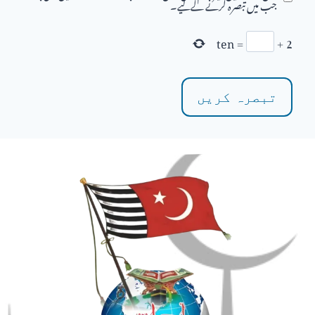
جب میں تبصرہ کرنے کےلیے۔
ten
=
+
2