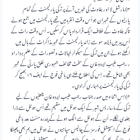
۳) مارشل لا اور بغاوت کی خبریں آنے پر ترکی پارلیمنٹ کے تمام
پارٹیوں کے ممبران جو اُس وقت انقرہ میں تھے پارلیمنٹ میں جمع ہوئے
تاکہ بغاوت کے خلاف ایک قرارداد پاس کرسکیں۔ اُس وقت رات کے
اُس پہر میں ڈیڑھ سو سے زائد پارلیمنٹ کے ممبر مذاکرات کے ہال میں
اکھٹے ہوئے جن میں ترکی کے سیکولر خیالات و تصورات کے علم بردار او
ر رجب طیب ایردوغان کے سخت مخالف جمہوری خلق پارٹی کے ممبر
بھی شامل تھے۔ اِس کی اطلاع ملتے ہی باغی فوج نے ایف ۱۶ بھیج کر
ترکی کی پارلیمنٹ پر بمباری کرادی۔
۴) اِس اثناء میں صدر جناب رجب طیب ایردوغان چھٹیوں کے لیے
ترکی کے مارماریس شہر کے ایک ہوٹل میں مقیم تھے اُس ہوٹل سے ذرا
جلدی نکلے۔ اُن کے ہوٹل سے الگ ہونے کے پندرہ منٹ بعد باغی
فوج کے اسپیشل فورسز کے چالیس سپاہیوں نے ہوٹل میں بم بھی پھینکا
اور فائرنگ بھی کی۔ بغاوت کی ناکامی کے بعد اِس سپیشل فورس کے