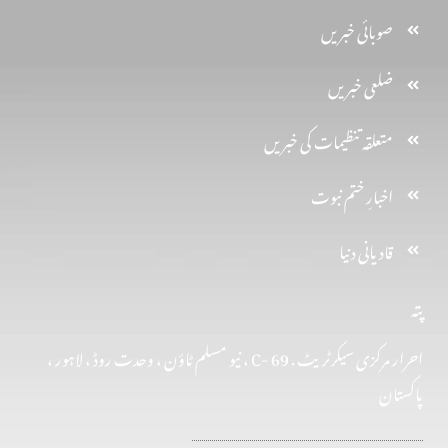
صوبائی خبریں
ضلعی خبریں
متعلقہ تنظیمات کی خبریں
اخبارِ ختم نبوت
قادیانی دنیا
پتہ
احرار مرکزی سیکرٹریٹ . 69 -C ، نیو مسلم ٹاؤن ، وحدت روڈ ، لاہور ،
پاکستان