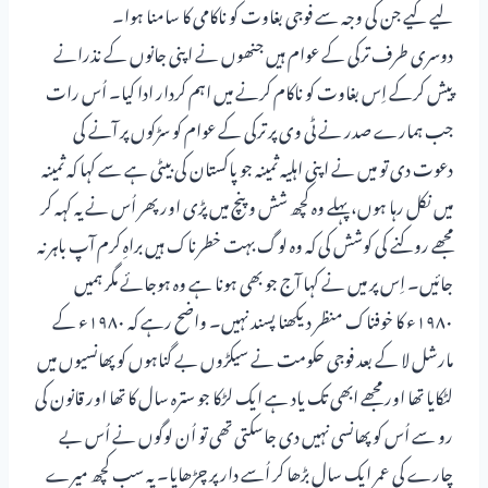
لیے کیے جن کی وجہ سے فوجی بغاوت کو ناکامی کا سامنا ہوا۔
دوسری طرف ترکی کے عوام ہیں جنھوں نے اپنی جانوں کے نذرانے
پیش کرکے اِس بغاوت کو ناکام کرنے میں اہم کردار ادا کیا۔ اُس رات
جب ہمارے صدر نے ٹی وی پر ترکی کے عوام کو سڑکوں پر آنے کی
دعوت دی تو میں نے اپنی اہلیہ ثمینہ جو پاکستان کی بیٹی ہے سے کہا کہ ثمینہ
میں نکل رہا ہوں، پہلے وہ کچھ شش و پنچ میں پڑی اور پھر اُس نے یہ کہہ کر
مجھے روکنے کی کوشش کی کہ وہ لوگ بہت خطرناک ہیں براہِ کرم آپ باہر نہ
جائیں۔ اِس پر میں نے کہا آج جو بھی ہونا ہے وہ ہوجائے مگر ہمیں
۱۹۸۰ء کا خوفناک منظر دیکھنا پسند نہیں۔ واضح رہے کہ ۱۹۸۰ء کے
مارشل لا کے بعد فوجی حکومت نے سیکڑوں بے گناہوں کو پھانسیوں میں
لٹکایا تھا اور مجھے ابھی تک یاد ہے ایک لڑکا جو سترہ سال کا تھا اور قانون کی
رو سے اُس کو پھانسی نہیں دی جاسکتی تھی تو اُن لوگوں نے اُس بے
چارے کی عمر ایک سال بڑھا کر اُسے دار پر چڑھایا۔ یہ سب کچھ میرے