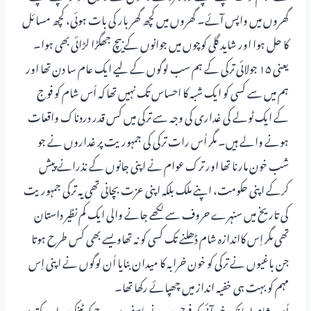
گھروں میں واپس آئے۔ گھروں میں کچھ گھر بار کی بات ہوئی، کچھ مسائل
کا حل ہوا اور شاید گلی کوچوں میں جوانوں کے بیچ جھگڑا لڑائی بھی ہوا۔
یعنی ۱۵ جولائی ترکی کے ہم سب لوگوں کے لیے ایک عام سا دن تھا اور
ہم میں سے کسی کو ایک شبہ کا احساس تک نہیں تھا کہ اُس شام کو فوج
کے ایک ٹولے کی غداری کی وجہ سے ترکی میں کس قدر دردناک واقعات
ہونے والے ہیں۔ مگر اُس رات ترکی کی جمہوریت پر غداروں نے جو
شب خون مارنا تھا اور ترک عوام نے اپنی جانوں کے نذرانے پیش
کرکے اپنی حکومت، اپنے ملک بلکہ اپنی عزت بچانی تھی یہ ترکی جمہوریت
کی تاریخ میں سنہرے حروف سے لکھے جانے والی ایک کم نظیر داستان
تھی مگر اِس کااندازہ شام ڈھلنے تک کسی کو نہ تھاویسے بھی کس طرح ہوتا
جن باغیوں نے ترکی کو خون خرابہ کا میدان بنایا اُن لوگوں نے اپنی اِس
مہم کو بہت ہی خفیہ انداز میں چھپائے رکھا تھا۔
اُس شام اچانک خبر آئی کہ فوجیوں نے باسفورس برج کو ٹینکوں اور بکتربند