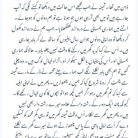
ذہن میں تھا۔ ثمینہ نے جب مجھے اس حالت میں دیکھا تو کہنے لگی کہ آپ
جارہے ہیں تو میں بھی آرہی ہوں جو ہونا ہے تو ہم دونوں کو ہوجائے۔
اتنے میں ہماری ہمسائی نے دروازہ کھٹکھٹایا۔ جب ہم نے دروازہ کھول
کر دیکھا تو وہ اپنی دونوں جوان سال بیٹیوں کو ساتھ لے کر باہر جارہی
ہیں۔ اُس نے کہا کہ یہ گھر میں رکنے کا وقت نہیں چلو باہر۔ حالانکہ ہماری
ہمسائی اور اُس کی بیٹیاں بالکل سیکولر اور آزاد خیال لوگ ہیں۔ وہ چلی
گئیں تو ہم بھی باہر نکلنے لگے تب ہمارے بیٹے محمد نے ڈر کے مارے ثمینہ
سے چمٹ کر رونا شروع کیا کہ ہمیں نہ چھوڑیں۔ پھر میں نے اپنی اہلیہ
سے کہا کہ تم گھر میں رہو اگر ہمیں کچھ ہوا تو بچوں کا کون خیال رکھے گا۔
کیونکہ چند ایک دور کے رشتہ دارکے علاوہ میرے رشتہ دار بھی نہیں
ہیں۔ پھر میں گھر سے نکلا۔اُس وقت ثمینہ گھر میں تو رہی مگر محمد کو تسکین
دے کر اُسے اپنی باجی کے پاس چھوڑ تے ہوئے میرے گھر سے نکلنے
کے کچھ منٹ بعد وہ بھی اپنی کچھ سہیلیوں کے ساتھ میرے پاس پہنچ