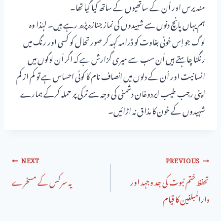
مندیرس اور اُن کے ساتھیوں کے ساتھ کیا گیا تھا۔
ہم یہاں پانچ دنوں سے شہیدوں کی نماز جنازہ پڑھ رہے ہیں۔ لہٰذا وہ
لوگ جو اِس خونی بغاوت کو ڈرامہ کہہ کر صورتحال کو کسی اور رنگ میں
رنگنا چاہتے ہیں اُن سب سے میری گزارش ہے کہ اگر اُن لوگوں میں
انسانیت اور اُن کے دلوں میں انصاف نام کا کوئی احساس ہے تو کم از کم
اپنی رجب طیب ایردوغان دشمنی کی وجہ سے ترکی پر حملہ کرکے ہمارے
شہیدوں کے خون کا مذاق نہ اڑائیں۔
NEXT
PREVIOUS
تحفظ ختم نبوت کی جد وجہد اور
یہ سرکس کے مسخرے
دارالمبلغین کا قیام