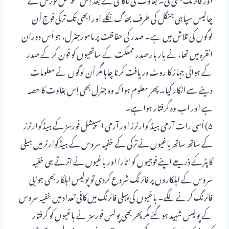
چالیس سپاہی جنگل کی طرف بھاگ نکلے اور ابھی تک ترکی فوج اُن
لوگوں کی تلاش میں ہے۔ صدر کی حفاظت پر مامورجنرل، جو اُس دوران
انقرہ میں تھا،نے بار بار صدر مملکت کے ساتھیوں کو فون کرکے صدر
کے ہوائی جہاز کا روٹ دریافت کرنا چاہا مگر اُن لوگوں نے معلومات
دینے سے انکار کیا۔ پھر معلوم ہوا کہ وہ جنرل بھی اِس بغاوت کا حصہ
ہے اور اب وہ گرفتار ہوا ہے۔
۵) اُسی رات آرمی ہیڈ کوارٹرز اور آرمی اسپیشل فورسز کے ہیڈکوارٹرز
کے ساتھ ساتھ باغیوں نے ترکی کے خفیہ سروس کے ہیڈکوارٹر میں ہیلی
کاپٹرکے ذریعے اپنے فوجیوں کو اتارا اور باغیوں نے اترتے ہی خفیہ
سروس کے اہلکاروں پر فائرنگ شروع کردی تو پولیس اہلکار بھی جوابی
فائرنگ کرنے لگے۔ باغیوں کی پہلی فائرنگ میں کافی تعداد میں خفیہ سروس
کے پولیس شہید ہوگئے مگر پھر بھی پولس فورسز نے باغیوں کو گرفتار