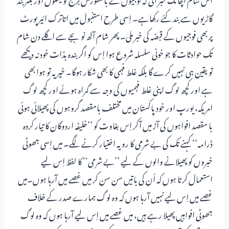
گاڑیوں سے بند کئے رکھاہے۔ اِسی طرح استنبول میں اتاترک ائیرپورٹ
پر بھی فوجیوں کے قبضہ کی خبر ملی۔ پھر شام آٹھ نو بجے سے اگلے دن شام
تک حوادثات کا جو خونی سلسلہ شروع ہوا اِس کو اگر بندہ بذات خود نہ دیکھے
تو یقین ہی نہیں کرے گا بلکہ غلط فہمی کا بھی شکار ہوگا۔ خیر یہ تو ہوا بھی
ہے اور کچھ لوگ اپنی غلط فہمیوں کی وجہ سے گمراہ ہوئے اور کچھ لوگ
امریکہ، یورپ اور خود پاکستان میں مختلف بامقصد گروہوں کی پھیلائی ہوئی
با مقصد افواہوں کی آڑ میں آکر اِس بغاوت کو ’’خلیفہ اردوگان کا تیار کردہ
ڈرامہ‘‘ کہنے تک کی بے شرمی کا رویہ اختیار کرنے لگے۔ میں اِسی جھوٹی
خبروں کو پھیلانے والوں کے لیے ’’بے شرمی‘‘ کا لفظ اِس لیے
استعمال کرتا ہوں کہ اُن کی باتیں سن سن کر میں غصے میں آرہا ہوں۔میں
غصے میں اِس لیے نہیں آرہا ہوں کہ وہ لوگ ہمارے صدر کے خلاف
جھوٹی افواہیں پھیلا رہے ہیں، میں غصے میں اِس لیے آرہا ہوں کہ وہ لوگ