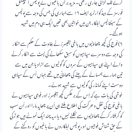
کرنے تک لڑائی جاری رکھی۔ مزید بر آں باغیوں نے پولیس اسپیشل
فورسز کے ہیڈکوارٹر پر ایف ۱۶ سے بمباری کی جس کی وجہ سے پولیس
کے سینتالیس اہلکار جن میں خواتین بھی تھیں ایک ہی دم میں شہید
ہوگئے۔
۶) فوج کی کچھ چھاؤنیوں میں باغی آفیسرز نے بغاوت کے حکم سے انکار
کی وجہ سے دوسرے سپاہیوں کو سبق سکھانے کی نیت سے انکار کرنے
والے اپنے ہی سپاہیوں کے سروں کو گولیوں سے اڑادیا جن میں سے
تین ہمارے ہمسائے کے بیٹے کی چھاؤنی میں تھے جہاں اُس کے سپاہی
دوست اپنے کمانڈر کی گولیوں سے شہید ہوئے۔
خوشی کی بات ہے کہ اِس کے بر عکس کچھ آفیسرز اور فوجی سپاہیوں نے
باغی فوج کی نقل و حرکت کی اطلاع ملتے ہی اُن پر چھاپہ مارا اور اُن سب
کو گرفتار کرکے چھاؤنیوں سے نکلنے نہیں دیا۔یہ چند ایک نمونے ہیں جو ترکی
کے حق شناش فوجیوں اور پولیس اہلکاروں نے باغیوں کو روکنے کے