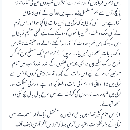
اِس قوم کی قربانیوں کا اور ہمارے سیکڑوں شہیدوں جن کی نماز جنازہ
پانچ دنوں سے ہم مسلسل پڑھ رہے ہیں وہ اُن کے خون کا مذاق
اُڑارہے ہیں۔ اُن کو کیا پتہ کہ ترکی میں اُس رات کیا کیا ہوا اور اِس قوم
نے اُن ملک و ملت دشمن باغیوں کوروکنے کے لیے کتنی عظیم قربانیاں
دیں۔کیونکہ اِس خونی بغاوت کو ’’ڈرامہ‘‘ کہنے والے وہ حقیقت ناشناس
لوگ یہ بات سمجھ ہی نہیں پارہے ہیں کہ نہتے عوام ایک مسلح فوج کو کس
طرح روک سکتے ہیں وہ بھی چوبیس گھنٹوں کے اندر اندر؟ اب میں تمام
قارئین کرام کے لیے اُس رات کے کچھ واقعات پیش کروں گا جس سے
ترکی میں ۱۵ جولائی ۲۰۱۶ء کی رات واقعتا کیا ہوا ہے اور ترکی مملکت اور
ترکی میں جمہوریت غداروں کی گرفت سے کس طرح بال بال بچ گئی وہ
سمجھ آجائے:
۱) اُس شام کثیر تعداد میں باغی فوجیوں پر مشتمل ایک ٹولہ اسلحہ سے لیس
ترکی کے دارلحکومت انقرہ میں آرمی ہیڈ کواٹرز میں آکر آرمی چیف آف