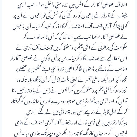
اسٹاف خلوصی آکارلر کے آفس میں زبردستی داخل ہوا۔ جب آرمی
چیف کے گارڈز نے باغیوں کو روکنے کی کوشش کی تو باغیوں نے اُن پر
گولی چلاکر آرمی چیف آف اسٹاف کے گارڈز کو شہید کردیا۔ اُن باغیوں
نے خلوصی آکارلر صاحب سے یہ مطالبہ کیا کہ اُن کا ساتھ دے کر
حکومت کی برطرفی کے الٹی میٹم پر دستخط کریں تو چیف آف آرمی نے
اِس مطالبے سے صاف انکار کردیا۔ اِس پر اُن لوگوں نے خلوصی آکارلر
صاحب کے ماتھے پر پستول لگاکر اُنھیں زبردستی اپنے گھٹنوں پر بیٹھنے پر
مجبور کیا اور ایک باغی آفسر نے اپنی بیلٹ نکال کر اُن کا گلادبایا تاکہ وہ
مجبور ہوکر اُلٹی میٹم پر دستخط کریں مگر اُنھوں نے اِس کے باوجود نہیں مانا
تو اُن کو اور آرمی ہیڈکوارٹرز میں موجود دوسرے فورس کمانڈروں کو گرفتار
کرکے ہیلی کاپٹر کے ذریعے کسی اور چھاؤنی میں لے گئے۔آرمی
ہیڈگوارٹرز میں باغی فوجی ٹولے اور چیف آف آرمی اسٹاف کے حامی
فوجیوں کے درمیان فائرنگ کا تبادلہ اگلے دن دوپہر تک جاری رہا۔ اُس