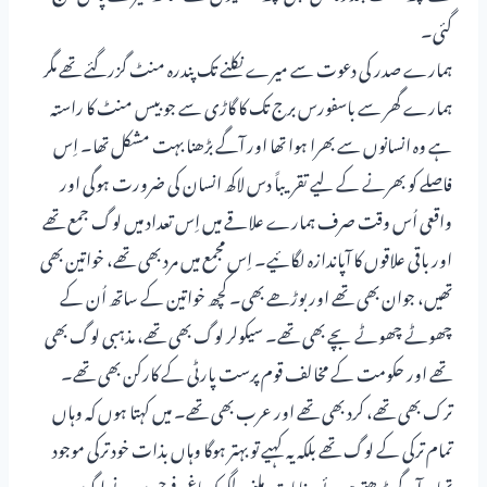
گئی۔
ہمارے صدر کی دعوت سے میرے نکلنے تک پندرہ منٹ گزرگئے تھے مگر
ہمارے گھر سے باسفورس برج تک کا گاڑی سے جو بیس منٹ کا راستہ
ہے وہ انسانوں سے بھرا ہوا تھا اور آگے بڑھنا بہت مشکل تھا۔ اِس
فاصلے کو بھرنے کے لیے تقریباً دس لاکھ انسان کی ضرورت ہوگی اور
واقعی اُس وقت صرف ہمارے علاقے میں اِس تعداد میں لوگ جمع تھے
اور باقی علاقوں کا آپاندازہ لگائیے۔ اِس مجمع میں مرد بھی تھے، خواتین بھی
تھیں، جوان بھی تھے اور بوڑھے بھی۔ کچھ خواتین کے ساتھ اُن کے
چھوٹے چھوٹے بچے بھی تھے۔ سیکولر لوگ بھی تھے، مذہبی لوگ بھی
تھے اور حکومت کے مخالف قوم پرست پارٹی کے کارکن بھی تھے۔
ترک بھی تھے، کرد بھی تھے اور عرب بھی تھے۔ میں کہتا ہوں کہ وہاں
تمام ترکی کے لوگ تھے بلکہ یہ کہیے تو بہتر ہوگا وہاں بذات خود ترکی موجود
تھا۔ آگے بڑھتے ہوئے پیغامات ملنے لگے کہ باغی فوجیوں نے لوگوں پر