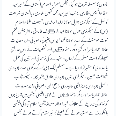
بادوں کا سلسلہ شروع ہو گیا ،مجلس احرار اسلام پاکستان کے امیر سید
عطاءالمہیمن بخاری ،نائب امیر سید محمد کفیل بخاری ، پاکستان شریعت
کونسل کے سیکرٹری جنرل مولانا زاہد الرشدی ،جمیعت علماءاسلام
(س) کے سیکرٹری جنرل مولانا عبدالرو¿ف فاروقی ، انٹرنیشل ختم
نبوت مومنٹ کے صدر مولانا محمد الیاس چنیوٹی ،صوبائی وزیر معدنیات
حافظ عمار یاسر اور کئی دیگر رہنماو¿ں اور شخصیات نے اس عدالتی
فیصلے کو امت مسلمہ کے ایمان و عقیدے کی ترجمانی اور آئین کی مکمل
پاسداری کا مظہر قرار دیا ہے ۔ مسلم لیگ (ق) کے مرکزی صدر چوہدری
شجاعت حسین ،سیکرٹری جنرل چوہدری طارق بشیر چیمہ ، سپیکر پنجاب
اسمبلی چوہدری پرویز الہٰی ،چوہدری راسخ الہٰی ،صوبائی وزیر معدنیات
حافظ عمار یاسر اور دیگر رہنماو¿ں نے قومی اقلیتی کمیشن میں قادیانیوں
کو نمائندگی نہ دینے کے خلاف شہداءفاو¿نڈیشن اسلام آباد کی پٹیشن
ہائیکورٹ سے مسترد ہونے کے فیصلے کا خیر مقدم کرتے ہوئے مجلس