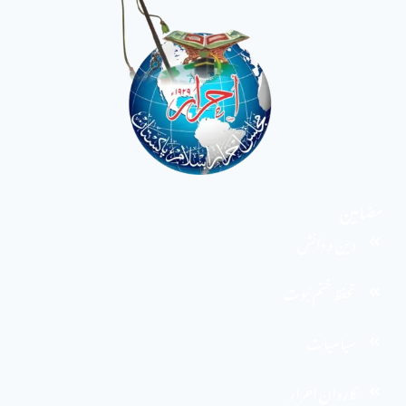
مضامین
دین و دانش
تحفظ ختم نبوت
سیاسیات
کاروان احرار