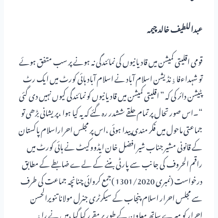
عبداللطیف خالد چیمہ
قومی اقلیتی کمیشن میں قادیانیوں کی نمائندگی نہ ہونے پر سب متفق ہوئے
تو شہداءفاﺅنڈیشن اسلام آباد نے اسلام آباد ہائی کورٹ میں ایک رٹ
پٹیشن دائر کی کہ ” اقلیتی کمیشن میں قادیانیوں کو نمائندگی کیوں نہیں دی گئی
“۔اس صورتحال پر تمام حلقے ششدر رہ گئے کہ یہ کیا ہوا ،پریشانی بڑھی تو
جماعتی ماحول میں فکر مندی پیدا ہوئی ،اس پر مجلس احراراسلام پاکستان
کے قانونی مشیر جناب شیر افضل خان ایڈووکیٹ نے ہائی کورٹ میں
راقم الحروف کی جانب سے پارٹی بننے کے لےے ضابطے کے مطابق
درخواست (نمبری 1301/2020 )جمع کروائی چنانچہ جماعت کی طرف
سے مجلس احرار اسلام پنجاب کے سیکرٹری جنرل مولانا تنویرالحسن
احرار کو میرے ساتھ معاون کے طور پر مقرر کیا گیا ،میں نے راﺅ