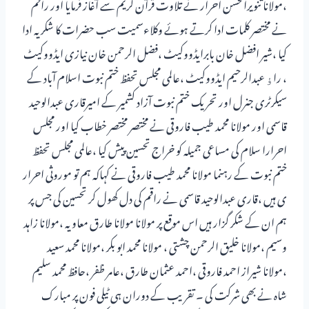
،مولانا تنویرالحسن احرار نے تلاوت قرآن کریم سے آغاز فرمایا اور راقم
نے مختصر کلمات ادا کرتے ہوئے وکلاءسمیت سب حضرات کا شکر یہ ادا
کیا ،شیر افضل خان بابرایڈووکیٹ ،فضل الرحمن خان نیازی ایڈووکیٹ
، راﺅ عبدالرحیم ایڈووکیٹ ،عالمی مجلس تحفظ ختم نبوت اسلام آباد کے
سیکرٹری جنرل اور تحریک ختم نبوت آزاد کشمیر کے امیرقاری عبدالوحید
قاسمی اور مولانا محمد طیب فاروقی نے مختصر مختصر خطاب کیا اور مجلس
احرارا سلام کی مساعی جمیلہ کو خراج تحسین پیش کیا ،عالمی مجلس تحفظ
ختم نبوت کے رہنما مولانا محمد طیب فاروقی نے کہاکہ ہم تو موروثی احرار
ی ہیں ،قاری عبدالوحید قاسمی نے راقم کی دل کھول کر تحسین کی جس پر
ہم ان کے شکر گزار ہیں اس موقع پر مولانا مولانا طارق معاویہ ،مولانا زاہد
وسیم ،مولانا خلیق الرحمن چشتی ، مولانا محمد ابو بکر ،مولانا محمد سعید
،مولانا شیراز احمد فاروقی ،احمد عثمان طارق ،عامر ظفر ،حافظ محمد سلیم
شاہ نے بھی شرکت کی ۔ تقریب کے دوران ہی ٹیلی فون پر مبارک