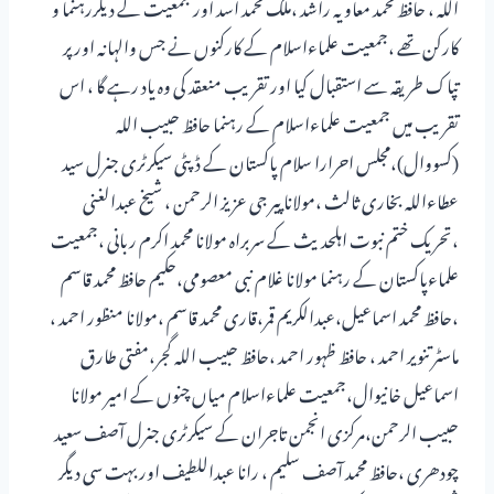
اللہ ، حافظ محمد معاویہ راشد ،ملک محمد اسد اور جمعیت کے دیگررہنما و
کارکن تھے ،جمعیت علماءاسلام کے کارکنوں نے جس والہانہ اور پر
تپاک طریقہ سے استقبال کیا اور تقریب منعقد کی وہ یاد رہے گا ، اس
تقریب میں جمعیت علماءاسلام کے رہنما حافظ حبیب اللہ
(کسووال)،مجلس احرارا سلام پاکستان کے ڈپٹی سیکرٹری جنرل سید
عطاءاللہ بخاری ثالث ،مولانا پیر جی عزیز الرحمن ، شیخ عبدالغنی
،تحریک ختم نبوت اہلحدیث کے سربراہ مولانا محمد اکرم ربانی ،جمعیت
علماءپاکستان کے رہنما مولانا غلام نبی معصومی،حکیم حافظ محمد قاسم
،حافظ محمد اسماعیل،عبدالکریم قمر،قاری محمد قاسم ،مولانا منظور احمد ،
ماسٹر تنویر احمد ، حافظ ظہور احمد ،حافظ حبیب اللہ گجر،مفتی طارق
اسماعیل خانیوال،جمعیت علماءاسلام میاں چنوں کے امیر مولانا
حبیب الرحمن،مرکزی انجمن تاجران کے سیکرٹری جنرل آصف سعید
چودھری ،حافظ محمد آصف سلیم ، رانا عبداللطیف اور بہت سی دیگر