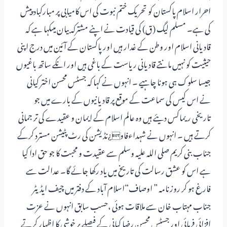
احرار اسلام پاکستان کو تحریک ختم نبوت کی اس کامیابی پر مبارکباد پیش
کی ہے۔ مسلم لیگ (ق) کی قیادت نے اپنے مشترکہ بیان میںکہا ہے کہ
قادیانی اسلام اور وطن کے غدار ہیں اور پاکستان کے آئین میں درج اپنی
حیثیت کو نہیں مانتے قادیانی ریاست کے باغی ہیں اور انکے ساتھ باغیوں
جیسا سلوک ہی ہونا چاہیے ۔ انہوں نے کہا کہ جسٹس محسن اختر کیانی
نے اس کیس کی سماعت کے موقع پر قادیانیوں کے بارے میں جو
تاریخی ریماکس دیئے ہیں وہ عالم اسلام کے ایمان و عقیدے کی تر جمانی
کرتے ہیں ۔ انہوں نے شہداءفاو¿نڈیشن کی رٹ پٹیشن مسترد کرکے
جناب بنی کریم صلی اللہ علیہ وسلم سے عقیدت و محبت کا جو حق ادا کیا
ہے اس کو عشق رسالت کی تاریخ میں یاد رکھا جائے گا۔ عدالت سے
فارغ ہو کر روزنامہ ” اوصاف“اسلام آباد کے دفتر میں چیف ایڈیٹر
جناب مہتاب خان سے ملاقات ہوئی ،حسب سابق انہوں نے عزت
افزائی فرمائی اور جسٹس محسن رضا کیانی کے فیصلے پر خوشی کا اظہار کرتے