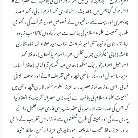
اہتمام کیا گیا جس میں اہلحدیث رہنما قاری محمد اکرم ربانی ،محمد صفدر
چودھری اور بہت سے ساتھیوں نے خصوصی طور پر شرکت کی ،مجموعی
طور پر جمعیت علماءاسلام کی جانب سے مبارکبادوں کا تناسب زیادہ
رہا،7 ۔جون کو نبیرہ¿ امیر شریعت جناب سید عطاءاللہ شاہ بخاری
ثالث(ڈپٹی سیکرٹری جنرل مجلس احراراسلام پاکستان)،حافظ محمد
اسماعیل احرار(ٹوبہ ٹیک سنگھ)،حاجی عبدالکریم قمر (کمالیہ )حافظ اُ سامہ
عزیر ساہیوال اور دیگر ساتھی چیچہ وطنی تشریف لائے اور حوصلہ افزائی
فرمائی ،اسی روز بعد نماز عصر مدرسہ عزیز العلوم غفور ٹاﺅن چیچہ وطنی میں
جمعیت علماءاسلام کی جانب سے ایک بڑی عصرانہ تقریب کا انعقاد کیا
گیا جس کی صدارت اور میزبانی حضرت پیر جی قاری عبدالجلیل رائے
پوری نے کی اور ہمیشہ کی طرح شفقتوں سے نوازا،اس تقریب کے داعی
برادر عزیز حافظ حبیب اللہ چیمہ ، مولانا پیر جی عزیز الرحمن ،حافظ حفیظ