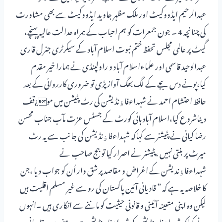
عبدالرحیم ایڈووکیٹ اور ملک مظہر جاوید ایڈووکیٹ سے بھی مشاورت
کی چنانچہ 4 ۔ جون جمعرات کو ہم احباب کے ہمراہ عدالت عالیہ پہنچے،
گیٹ پر عالمی مجلس تحفظ ختم نبوت اسلام آباد کے سیکرٹری جنرل قاری
عبدالوحید قاسمی اور علماءاسلام آباد و راولپنڈی نے ہمارا خیر مقدم
کیا،پونے دس بجے کے لگ بھگ آواز پڑی تو ضروری کارروائی کے بعد
حافظ احتشام احمد نے شہداءفاﺅنڈیشن کی رٹ پٹیشن میں مو¿قف
دیناشروع کیا،اسلام آباد ہائی کورٹ کے جسٹس عزت مآب جناب محسن
رضا کیانی نے پٹیشنر سے کہاکہ شہداءفاﺅنڈیشن کی جانب سے یہ رٹ
میرٹ پر بنتی نہیں ،پٹیشنر نے اصرار کیا تو جج صاحب نے
شہداءفاﺅندیشن کے اغراض و مقاصد پر شق وار اُن کو جواب دیا ،جن
کا خلاصہ یہ ہے کہ ” قادیانی آئین پاکستان کی رو سے غیر مسلم اقلیت ہیں
لیکن وہ اپنی متعینہ آئینی و قانونی حیثیت کو ماننے سے انکاری ہیں ۔انہوں
نے کہاکہ شہداءفاﺅنڈیشن کو شہداءفاﺅنڈیشن ہی رہنے دیں ،قادیانی