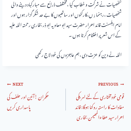
شخصیات نے شرکت و خطاب کیا ،مختلف ذرائع سے مبارکباد دینے والی
شخصیات ،رہنماﺅں،کارکنوں اور ساتھیوں کا بے حد شکر گزار ہوں اور
امام اہلسنت قائد احرار حضرت سید ابو معاویہ ابو ذر بخاری رحمتہ اللہ علیہ
کے اس شعر پر اختتام کرتا ہوں ۔
اللہ نے دین کو عزت دی ،ہم عاجزوں کی خود لاج رکھی
NEXT
PREVIOUS
قومی خودمختاری کے لئے امریکی
حکمران !آئین اور حلف کی
مفادات کا راستہ روکنا ہوگا: قائد
پاسداری کریں
احرار سید عطاءالمھیمن بخاری