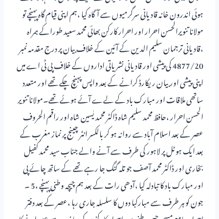
ہوئی اندرون خانہ قادیانی سرگرمیوں سے آگاہ کیا ،ہم اپنی قیام گاہ پہنچے تو
مولانا تنویرالحسن احرار اور احرار کارکن بھائی محمد سعید طوراکے ہمراہ
،قادیانی ترجمان سلیم الدین کے آئین کے خلاف بیان پر درج مقدمہ نمبر
4877/20 کی پیشی اور قادیانی نشریاتی اداروں کے خلاف پی ٹی اے میں
اپنی پیشی اور بیان ریکارڈ کرانے کے بعد واپس پہنچ چکے تھے اور متعدد
ساتھی ملاقات اور مبارک باد کے لےے آئے ہوئے تھے۔مولانا تنویر
الحسن احرار ،حافظ محمد سلیم شاہ ڈاکٹر محمد یٰسین شاہ اور راقم الحروف
عصر کے بعد اسلام آباد سے روانہ ہو کر بالکسر انٹر چینج پر نماز مغرب کے
بعد ایک ہوٹل پر لاہور کی طرف سے آنے والے جناب سید محمد کفیل
بخاری اور ڈاکٹر محمد آصف جو تلہ گنگ جا رہے تھے کے ساتھ چائے پی
اور مبارک باد کا تبادلہ کیا ،آدھی رات کے بعد ہم چیچہ وطنی پہنچے ،5 ۔
جون کو ہر طرف سے مبارکبا دوں کا سلسلہ جاری رہا ،عصر کے بعد دفتر
احرار جامع مسجد چیچہ وطنی میں احرار کارکنوں کی جانب سے عصرانے کا