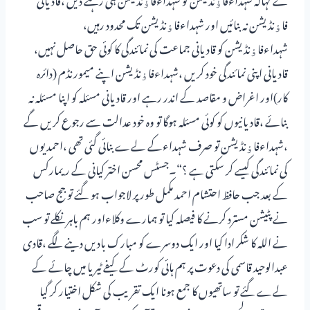
فاﺅنڈیشن نہ بنائیں اور شہداءفاﺅنڈیشن تک محدود رہیں،
شہداءفاﺅنڈیشن کو قادیانی جماعت کی نمائندگی کا کوئی حق حاصل نہیں،
قادیانی اپنی نمائندگی خود کریں ،شہداءفاﺅنڈیشن اپنے میمورنڈم (دائرہ
کار)اور اغراض و مقاصد کے اندر رہے اور قادیانی مسئلہ کو اپنا مسئلہ نہ
بنائے ،قادیانیوں کو کوئی مسئلہ ہوگا تو وہ خود عدالت سے رجوع کریں گے
،شہداءفاﺅنڈیشن تو صرف شہداءکے لےے بنائی گئی تھی ،احمدیوں
کی نمائندگی کیسے کر سکتی ہے ؟“۔جسٹس محسن اختر کیانی کے ریمارکس
کے بعد جب حافظ احتشام احمد مکمل طورپر لاجواب ہو گئے تو جج صاحب
نے پٹیشن مسترد کرنے کا فیصلہ کیا تو ہمارے وکلاءاور ہم باہر نکلے تو سب
نے اللہ کا شکر ادا کیا اور ایک دوسرے کو مبارک باد یں دینے لگے ،قادی
عبدالوحید قاسمی کی دعوت پر ہم ہائی کورٹ کے کیفے ٹیریا میں چائے کے
لےے گئے تو ساتھیوں کا جمع ہونا ایک تقریب کی شکل اختیار کر گیا