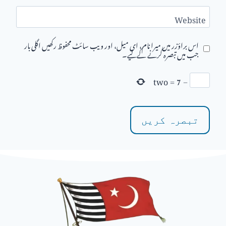
Website
اس براؤزر میں میرا نام، ای میل، اور ویب سائٹ محفوظ رکھیں اگلی بار
جب میں تبصرہ کرنے کےلیے۔
two
=
7
−