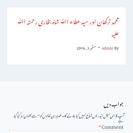
محمد ترکھان اور سید عطاء اﷲ شاہ بخاری رحمتہ اﷲ
علیہ
By
admin
ستمبر 3, 2016
جواب دیں
آپ کا ای میل ایڈریس شائع نہیں کیا جائے گا۔
ضروری خانوں کو
*
سے نشان زد کیا گیا
ہے
*
Comment