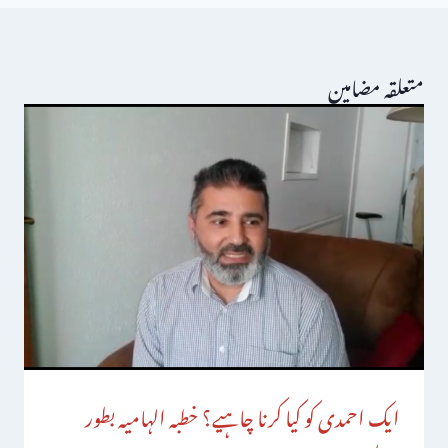
متعلقہ مضامین
ایک احمدی کو کیا کرنا چاہیے؟ خطبہ الہامیہ بطور