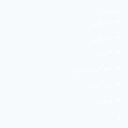
اخبار الاحرار
مرکزی خبریں
صوبائی خبریں
ضلعی خبریں
متعلقہ تنظیمات کی خبریں
اخبارِ ختم نبوت
قادیانی دنیا
پتہ