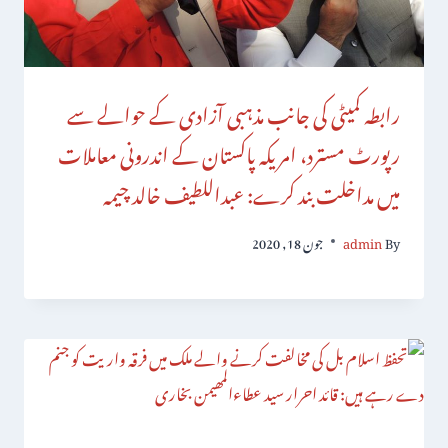
رابطہ کمیٹی کی جانب مذہبی آزادی کے حوالے سے
رپورٹ مسترد، امریکہ پاکستان کے اندرونی معاملات
میں مداخلت بند کرے: عبداللطیف خالد چیمہ
By
admin
جون 18, 2020