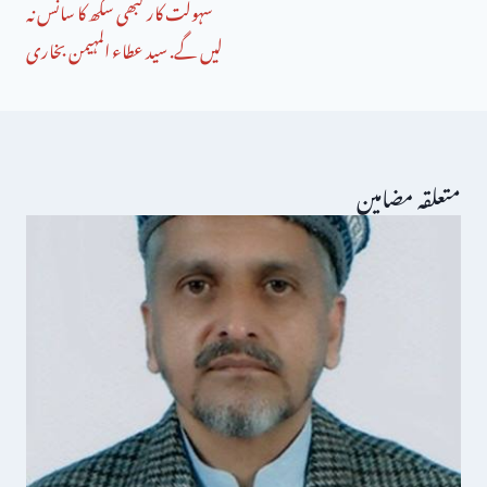
سہولت کار کبھی سکھ کا سانس نہ
لیں گے. سید عطاء المہیمن بخاری
متعلقہ مضامین