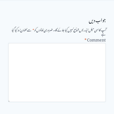
جواب دیں
آپ کا ای میل ایڈریس شائع نہیں کیا جائے گا۔
ضروری خانوں کو
*
سے نشان زد کیا گیا
ہے
*
Comment