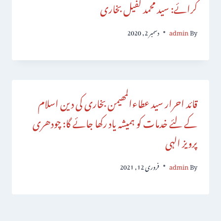
کرائے: سید محمد کفیل بخاری
By
admin
دسمبر 2, 2020
قائد احرار سید عطاءالمھیمن بخاری کی دین اسلام
کے لئے خدمات کو ہمیشہ یاد رکھا جائے گا: چودھری
پرویز الہی
By
admin
فروری 12, 2021