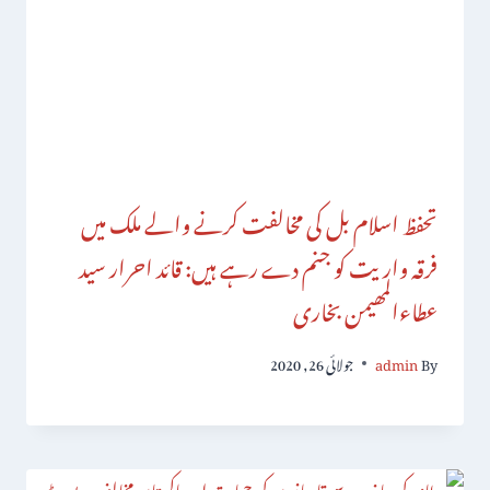
تحفظ اسلام بل کی مخالفت کرنے والے ملک میں
فرقہ واریت کو جنم دے رہے ہیں: قائد احرار سید
عطاءالمھیمن بخاری
By
admin
جولائی 26, 2020