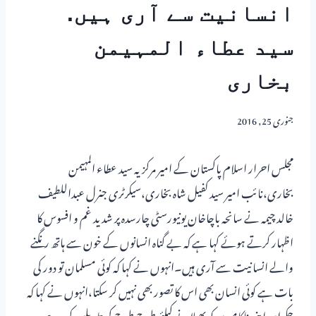
انسانیت سے آری ہیں.
سید عطاء المہیمن
بخاری
جنوری 25, 2016
مجلس احرار اسلام پاکستان کے امیر مرکزیہ سید عطاء المہیمن
بخاری،نائب امیر سید کفیل شاہ بخاری،سیکرٹری جنرل عبداللطیف
خالد چیمہ نے سانحہ باچاخان یونیورسٹی چارسدہ پر شدید غم و افسوس کا
اظہار کرتے ہوئے کہا ہے کہ بے گناہ انسانوں کے خون سے ہاتھ رنگنے
والے انسانیت سے آری ہیں۔انہوں نے کہا کہ کوئی مسلمان تو دور کی
بات ہے کوئی انسان بھی اس کا تصور بھی نہیں کر سکتا،انہوں نے کہا کہ
حکمران اپنی ناکامیوں کو پھیلانے کیلئے طرح طرح کی تاویلیں کر رہے