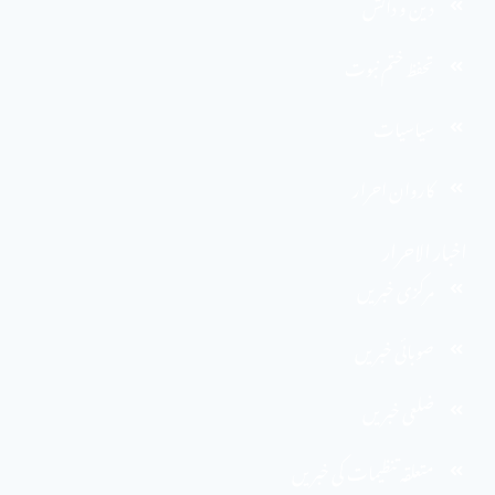
دین و دانش
تحفظ ختم نبوت
سیاسیات
کاروان احرار
اخبار الاحرار
مرکزی خبریں
صوبائی خبریں
ضلعی خبریں
متعلقہ تنظیمات کی خبریں