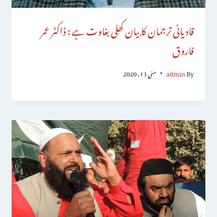
قادیانی ترجمان کا بیان کھلی بغاوت ہے : ڈاکٹر عمر
فاروق
By
admin
مئی 13, 2020