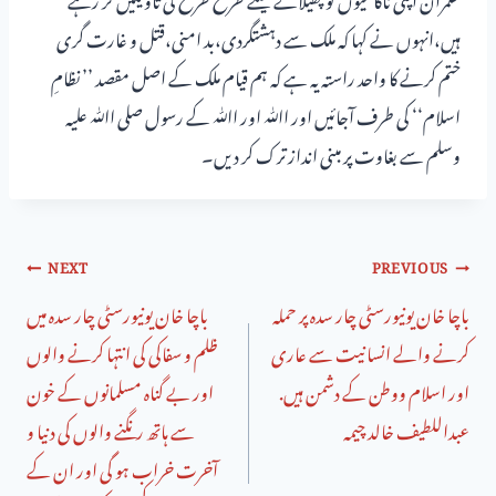
ہیں،انہوں نے کہا کہ ملک سے دہشتگردی،بد امنی،قتل و غارت گری
ختم کرنے کا واحد راستہ یہ ہے کہ ہم قیام ملک کے اصل مقصد ’’ نظامِ
اسلام‘‘ کی طرف آجائیں اور اﷲ اور اﷲ کے رسول صلی اﷲ علیہ
وسلم سے بغاوت پر مبنی انداز ترک کر دیں۔
NEXT
PREVIOUS
باچا خان یونیورسٹی چار سدہ پر حملہ
باچا خان یونیورسٹی چار سدہ میں
کرنے والے انسانیت سے عاری
ظلم و سفاکی کی انتہا کرنے والوں
اور اسلام ووطن کے دشمن ہیں.
اور بے گناہ مسلمانوں کے خون
عبداللطیف خالد چیمہ
سے ہاتھ رنگنے والوں کی دنیا و
آخرت خراب ہو گی اور ان کے