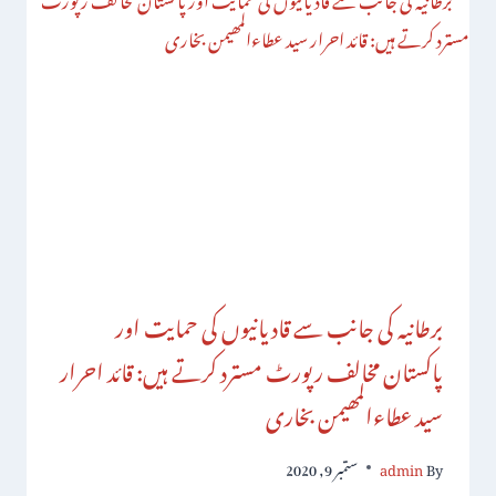
برطانیہ کی جانب سے قادیانیوں کی حمایت اور
پاکستان مخالف رپورٹ مسترد کرتے ہیں: قائد احرار
سید عطاءالمھیمن بخاری
By
admin
ستمبر 9, 2020