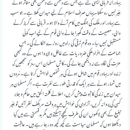
بہادرانہ قربانی ایسی شے ہے جس سے دشمن سے دشمن بھی متاثر ہوئے
بغیر نہیں رہ سکتا۔یہاں صرف اسلام کے لیے میدان کھلا ہے۔ جو سب
سے بہادر اور ملک کی جنگ میں کام آنے والا ہو۔ قربانی سے گریز کرنے
والی، مصبیت کے وقت گھبرا جانے والی قوم کے لیے اب کوئی
مستقبل نہیں رہا۔ وہ قوم ترقی کی راہ میں روڑے اٹکائے گی۔ جس
جماعت کے افراد ملکی ضروریات سے غافل و لاپروا ہوں گے وہ کبھی
عزت کی نگاہ سے نہ دیکھی جائے گی۔کاش مسلمان اس رمز کو سمجھیں کہ
زندہ اور بہادر قوم میں شامل ہونے کی ہر شخص خواہش کرتا ہے۔ مُردوں
میں شمار ہونے سے ہر ایک کو قدرتی طور سے نفرت ہے۔ اگر مسلمان ہر
میدان میں زندگی کا ثبوت پیش کریں، اعلائے کلمتہ الحق میں حاکم و جابر
کسی کی پروا نہ کریں، آزادی کی خواہش میں ہروقت سربکف نظر آئیں تو بغیر
تبلیغ کے بھی لاکھوں ان کی طرف کھچے آسکتے ہیں مگر بدقسمتی سے میں کیا
دیکھتا ہوں کہ مسلمان سیاست سے کچھ کچھ دور جا رہے ہیں۔ عاقبت