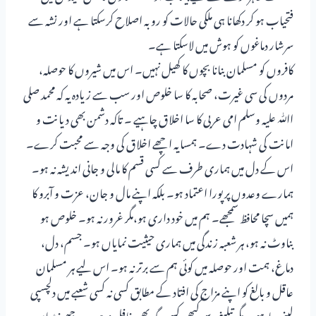
فتحیاب ہو کر دکھانا ہی ملکی حالات کو روبہ اصلاح کرسکتا ہے اور نشہ سے
سرشار دماغوں کو ہوش میں لاسکتا ہے۔
کافروں کو مسلمان بنانا بچوں کا کھیل نہیں۔ اس میں شیروں کا حوصلہ،
مردوں کی سی غیرت، صحابہ کا سا خلوص اور سب سے زیادہ یہ کہ محمد صلی
اﷲ علیہ وسلم امی عربی کا سا اخلاق چاہیے ۔ تاکہ دشمن بھی دیانت و
امانت کی شہادت دے۔ ہمسایہ اچھے اخلاق کی وجہ سے محبت کرے۔
اس کے دل میں ہماری طرف سے کسی قسم کا مالی و جانی اندیشہ نہ ہو۔
ہمارے وعدوں پر پورا اعتماد ہو۔ بلکہ اپنے مال و جان، عزت و آبرو کا
ہمیں سچا محافظ سمجھے۔ ہم میں خود داری ہو،مگر غرور نہ ہو۔ خلوص ہو
بناوٹ نہ ہو، ہر شعبہ زندگی میں ہماری حیثیت نمایاں ہو۔ جسم، دل،
دماغ، ہمت اور حوصلہ میں کوئی ہم سے برتر نہ ہو۔ اس لیے ہر مسلمان
عاقل و بالغ کو اپنے مزاج کی افتاد کے مطابق کسی نہ کسی شعبے میں دلچسپی
لینی چاہیے۔ مگر تبلیغ سے کبھی کسی جگہ بھی غافل نہ ہو۔ وہ جھونپڑیاں