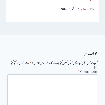
By
admin
ستمبر 3, 2016
جواب دیں
آپ کا ای میل ایڈریس شائع نہیں کیا جائے گا۔
ضروری خانوں کو
*
سے نشان زد کیا گیا
ہے
*
Comment