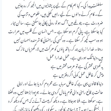
سلطنت پیدا کی۔ کیا ہم کام کے لیے پریشانیوں میں الجھ کر رہ جائیں
گے۔ کام کرنے والوں کے لیے راہیں کھلی ہیں، خلوص و تڑپ کی
ضرورت ہے۔ چولھے میں آگ ہو تو روٹی پکائی جاسکتی ہے، سالن تیار
کیا جاسکتا ہے، پانی گرم ہوسکتا ہے ۔ جس انسان کے قلب میں حرارت
ہو وہ سب کچھ کر سکتا ہے۔ وہ کسی کی رہنمائی کا شرمندہ احسان نہیں
رہتا۔ خدارا زبان بند کر، ہاتھ پاؤں کو حرکت میں لا، گھڑیاں نازک
ہیں،دنیا تنگ ہورہی ہے، عمل خدارا عمل:
یہ گھڑی محشر کی ہے تو عرصۂ محشر میں ہے
پیش کر غافل عمل کوئی اگر دفتر میں ہے
دنیا کا قانون یہی ہے کہ غافل سرمایہ سے محروم کردیا جائے اور اپنی
حالت پر قانع رہنی والی قوم پامال کردی جائے۔ جو پودا بڑھتا نہیں،وہ گھٹتا
ہے، سوکھتا ہے، فنا ہوجاتا ہے۔ دیکھ کر ہیبت آئے نہ کہ جس کو دیکھ کر د
ل بستگی پیدا ہو۔ آج اسلامی کالجوں، سکولوں کو دیکھو گویا نازنینوں کی