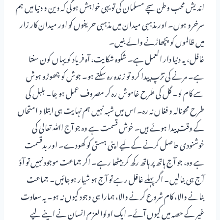
اندیش محب وطن سچے مسلمان کی تو یہی خواہش ہوگی کہ دین و دنیا میں ہم
سرخرو ہوں۔ اور مذہبی میدان میں مذہبی حریفوں کو اور میدان کار زار
میں ظالموں کو پچھاڑنے والے بنیں۔
غافل، یہ دنیا دار العمل ہے۔ شکوہ شکایت، آہ فریاد کو یہاں کون سنتا
ہے۔ مرنے کی تڑپ پیدا کرو تو زندہ رہ سکتے ہو۔ جوش کو چھوڑو ہوش
سے کام لو۔ گل کی طرح خاموش رہ کر مصروف عمل ہو جا۔ بلبل کی
طرح محونالہ و فغاں نہ رہ۔ اس میں شبہ نہیں ہم نہایت ہی ابتلا و امتحاں
کے وقت پیدا ہوئے ہیں۔ خوش قسمت ہے وہ جو آج اﷲ تعالیٰ کی
خوشنودی حاصل کرنے کے لیے اپنی ہستی کو کھودے۔ اور بدقسمت
ہے وہ، جو آج ہاتھ پر ہاتھ رکھ کر بیٹھا رہے۔ اگر جماعت موجود نہیں تو آؤ
آج ہی بنالیں۔ اگر پہلے غافل رہے تو آج ہو شیار ہوجائیں۔ جماعت
بنانے والا، کام شروع کرنے والا، ہمارا ہی وجود کیوں نہ ہو۔ یہ سعادت
غیر کے حصہ میں کیوں آئے۔ ایک اولوالعزم انسان نے اپنے لیے