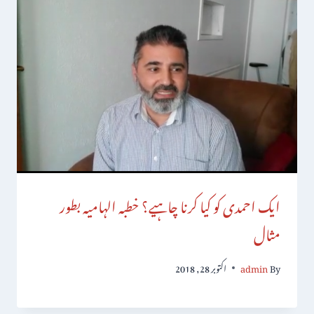
ایک احمدی کو کیا کرنا چاہیے؟ خطبہ الہامیہ بطور
مثال
By
admin
اکتوبر 28, 2018