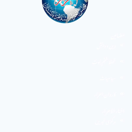
مضامین
دین و دانش
تحفظ ختم نبوت
سیاسیات
کاروان احرار
اخبار الاحرار
مرکزی خبریں