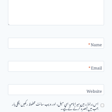
*
Name
*
Email
Website
اس براؤزر میں میرا نام، ای میل، اور ویب سائٹ محفوظ رکھیں اگلی بار
جب میں تبصرہ کرنے کےلیے۔