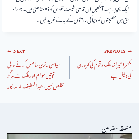
ایک بھیڑ ہے۔ آنکھیں ان قدسی طینت نفوس کو ڈھونڈھتی ہیں۔ جو راہ
حق میں مصیبتوں کو دنیا کی راحتوں کے بدلے خرید لیں۔
NEXT
PREVIOUS
بکھرا شیرازہ ملک و قوم کی کمزوری
سیاسی برتری حاصل کرنے والی
کی دلیل ہے
قوتیں عوام اور ملک سے ہرگز
مخلص نہیں. عبداللطیف خالد چیمہ
متعلقہ مضامین