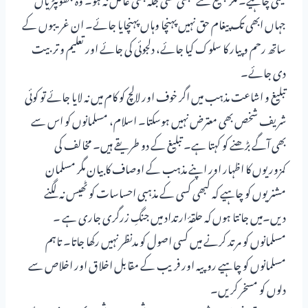
جہاں ابھی تک پیغام حق نہیں پہنچا وہاں پہنچایا جائے۔ ان غریبوں کے
ساتھ رحم و پیار کا سلوک کیا جائے، دلجوئی کی جائے اور تعلیم و تربیت
دی جائے۔
تبلیغ و اشاعت مذہب میں اگر خوف اور لالچ کو کام میں نہ لایا جائے تو کوئی
شریف شخص بھی معترض نہیں ہوسکتا۔ اسلام، مسلمانوں کو اس سے
بھی آگے بڑھنے کو کہتا ہے۔ تبلیغ کے دو طریقے ہیں۔ مخالف کی
کمزوریوں کا اظہار اور اپنے مذہب کے اوصاف کا بیان مگر مسلمان
مشنریوں کو چاہیے کہ کبھی کسی کے مذہبی احساسات کو ٹھیس نہ لگنے
دیں۔میں جانتا ہوں کہ حلقۂ ارتداد میں جنگِ زرگری جاری ہے ۔
مسلمانوں کو مرتد کرنے میں کسی اصول کو مدنظر نہیں رکھا جاتا۔ تاہم
مسلمانوں کو چاہیے روپیہ اور فریب کے مقابل اخلاق اور اخلاص سے
دلوں کو مسخر کریں۔