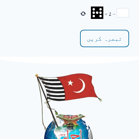
=
2
−