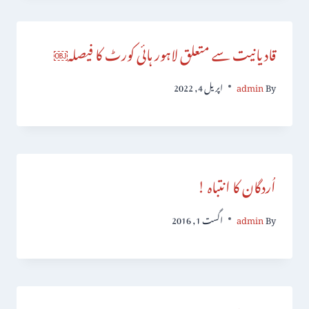
قادیانیت سے متعلق لاہور ہائی کورٹ کا فیصلہ￼
By
admin
اپریل 4, 2022
اُردگان کا انتباہ !
By
admin
اگست 1, 2016