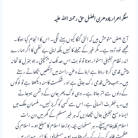
مفکر احرار چودھری افضل حق رحمتہ اﷲ علیہ
آج بعض متوحش ہیں کہ الٹی گنگا کیوں بہنے لگی۔ اس کا انجام کیا ہوگا۔
مجھے خود تردد ہے۔ مگر غیر کے حملے کا نہیں بلکہ اپنی بے نظمی کا اگر ہمارے
اندر نظام تبلیغی استوار ہوتا تو نوبت اس حد تک نہ پہنچتی۔جو جنرل فاتحانہ
پیش قدمی کرتا رہتا ہے ابنائے وطن راستہ میں آنکھیں بچھاتے رہتے
ہیں۔ جب پیش قدمی رک جاتی ہے اور شکست کامنہ دیکھتا ہے تو لوگوں
کے دلوں سے اتر جاتا ہے۔ وہی لوگ پھر جان کے دشمن ہوجاتے
ہیں۔ یہ فطرت انسانی ہے، اس سے کسی کو گریز نہیں۔ ملسمان ملک میں
ایسا وسیع تبلیغی جال بچھادیں کہ ہر غیر مسلم کے گھر میں دن رات
اسلام کا پیغام پہنچے۔ ہر مسلمان بچہ، بوڑھا اسلام کا مبلغ ہو۔ اسلام کی
عظمت ظاہر کرنے کے لیے بیتاب ہو۔ مسلمانوں کا اس میدان میں