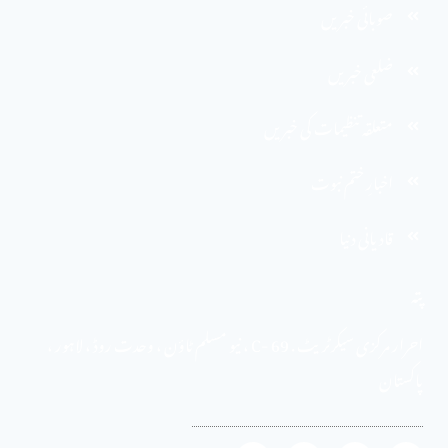
صوبائی خبریں
ضلعی خبریں
متعلقہ تنظیمات کی خبریں
اخبارِ ختم نبوت
قادیانی دنیا
پتہ
احرار مرکزی سیکرٹریٹ . 69 -C ، نیو مسلم ٹاؤن ، وحدت روڈ ، لاہور ،
پاکستان