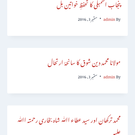
پنجاب اسمبلی کا تحفظِ خواتین بل
By
admin
ستمبر 3, 2016
مولانا محمد دین شوق کا سانحۂ ارتحال
By
admin
ستمبر 3, 2016
محمد ترکھان اور سید عطاء اﷲ شاہ بخاری رحمتہ اﷲ
علیہ