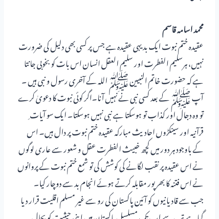
محمد اسامہ قاسم
عقیدہ ختم نبوت ایک بدیہی عقیدہ ہے جس پر کسی بھی دلیل کی ضرورت
نہیں، ہرسلیم الفطرت اور سلیم العقل انسان اس بات کو بخوبی جانتا
ہے کہ حضورت خاتم النبیین ﷺ اللہ کے آخری رسول و نبی ہیں ۔
آپ ﷺ کے بعد کسی نبی نے نہیں آنا۔اگر کوئی نبوت کا دعویٰ کرے
تو وہ دجال اور کذاب تو ہوسکتا ہے نبی نہیں ہوسکتا۔ ایک سو آیات ِ
قرآنیہ اور سینکڑوں احادیث مبارکہ عقیدہ ختم نبوت پر دال ہیں۔ اس
کے باوجود ہر دور میں کچھ خبیث الفطرت عقل و شعور سے عاری لوگوں
نے اس عقیدہ پر نقب لگانے کی کوشش کی تو شمع ختم نبوت کے پروانوں
نے اس فتنہ کا بھرپور مقابلہ کرتے ہوئے انجام بد سے دوچار کیا۔
جب سے قادیانیوں کو آئین پاکستان کی رو سے غیر مسلم اقلیت قرار دیا
گیا ہے تب سے اب تک مسلسل پاکستان میں اپنی حیثیت کو بحال