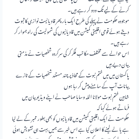
کرنے کے لیے تگ ودو کر رہے ہیں۔
موجودہ حکومت نے پہلے کی طرح ایک بار پھر قادیانیت نوازی کا ثبوت
دیتے ہوئے قومی اقلیتی کمیشن میں قادیانیوں کی شمولیت کی راہ ہموار کر
رہے ہیں۔
اس حوالے سے مختلف مکاتب فکر کر کی سرکردہ شخصیات نے مذمتی
بیان دیے ہیں
پاکستان میں میں ختم نبوت کے محاذ پر چند مستند شخصیات کے تازے
بیانات آپ کے سامنے پیش کر رہا ہوں
شاہین ختم نبوت مولانا اللہ وسایا صاحب نے اپنے ویڈیو بیان میں
فرماتے ہوئے کہا کہ
حکومت نے ایک اقلیتی کمیشن میں قادیانیوں کو بھی بطور ممبر کے لے لیا
ہے یا لے لینے کا اعلان کیا ہے اس خبر سے ہمیں بہت ہی تشویش ہوئی