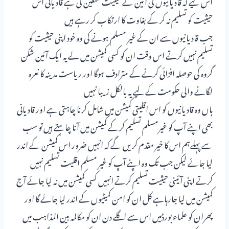
اس لیے کہ قادیانیوں کی آئین نے حیثیت متعین کی ہے قادیانی اس
حیثیت کو تسلیم نہ کر کے بغاوت کا ارتکاب کر رہے ہیں
جب قادیانیوں سے ان کے غیر مسلم ہونے کی وہ خود اپنی حیثیت کو
تسلیم نہیں کرتے اس وقت ان کو کسی کمیشن میں لے یہ ایک آئین شکن
گروہ کی حوصلہ افزائی کرنے کے مترادف ہوگا اور ریاست مدینہ کا نعرہ
لگانے والی حکومت کے لیے یہ بالکل زیبا نہیں
ہاں وہ قادیانیوں کو اس اقلیتی کمیشن میں شامل کرنا چاہتی ہے اور قادیانی
بھی اپنے آپ کو غیرمسلم تسلیم کرکے کمیشن میں آنا چاہتے ہیں تو سب
سے پہلےہم اس کا خیر مقدم کریں گے کہ انہیں ضرور اس کمیشن کے اندر
لیا جائے لیکن جب تک وہ اپنے آپ کو غیر مسلم اقلیت تسلیم نہیں
کرتے اپنی آئینی حیثیت تسلیم کرتے انہیں کسی کمیشن میں نہ لیا جائے آج
کمیشن میں لیا جارہاہے کل ان کو امن کمیٹیوں کے اندر لیا جائے گا اور
پھران کو علماء بورڈمیں اس سے اگلے دن ان کو مکالمہ بین المذاہب میں