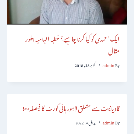
ایک احمدی کو کیا کرنا چاہیے؟ خطبہ الہامیہ بطور
مثال
By
admin
اکتوبر 28, 2018
قادیانیت سے متعلق لاہور ہائی کورٹ کا فیصلہ￼
By
admin
اپریل 4, 2022