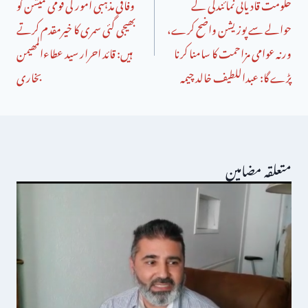
حکومت قادیانی نمائندگی کے
وفاقی مذہبی امور کی قومی کمیشن کو
حوالے سے پوزیشن واضح کرے،
بھیجی گئی سمری کا خیرمقدم کرتے
ورنہ عوامی مزاحمت کا سامنا کرنا
ہیں: قائد احرار سید عطاءالمھیمن
پڑے گا: عبداللطیف خالد چیمہ
بخاری
متعلقہ مضامین