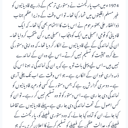
1974ء میں جب پارلیمنٹ نے دستوری ترمیم کے ذریعے قادیانیوں کو
غیر مسلم اقلیتوں میں شمار کیا تھا۔ تو اس وقت کے وزیراعظم جناب
ذوالفقار علی بھٹو مرحوم نے اس بات کا اہتمام بھی کیا تھا۔ کہ ایک
قادیانی کو قومی اسمبلی میں ایک کو پنجاب اسمبلی میں رکن منتخب کروایا تھا۔
ان کی نمائندگی کے لیے قادیانیوں نے انکار کر دیا تھا۔کہ وہ اپنی دستور کی
طے کردہ حیثیت کو تسلیم نہیں کرتے۔اس لیے وہ ان کے نمائندے
نہیں ہیں۔اس لیے پہلی بات تو یہ ہے کہ یہ ان کی نمائندگی نہ ہونا اس کی
ذمہ داری خود ان کے انکار پر ہے۔جو اس وقت سے اب تک چلی آرہی
ہے۔ دوسری گزارش یہ ہے کہ جس دستور کے کسی فورم پر قادیانیوں کو
نمائندگی دی جا رہی ہے۔اس دستور کو تو وہ تسلیم نہیں کر رہے۔ تو ان کو
کس اصول کے تحت نمائندگی دی جا رہی ہے۔پہلے قادیانیوں سے تقاضا
کیا جائے، ان کو آمادہ کیا جائے، کہ وہ دستوری فیصلے کو، پارلیمنٹ کے
فیصلے کو، عدالت عظمی کے فیصلے کو تسلیم کرنے کا اعلان کریں۔کہ جو