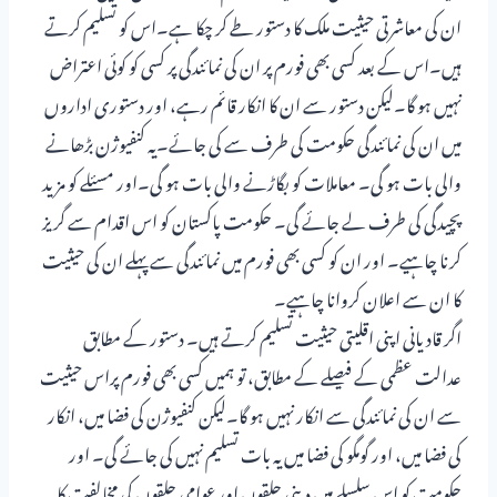
ان کی معاشرتی حیثیت ملک کا دستور طے کر چکا ہے۔اس کو تسلیم کرتے
ہیں۔اس کے بعد کسی بھی فورم پر ان کی نمائندگی پر کسی کو کوئی اعتراض
نہیں ہو گا۔لیکن دستور سے ان کا انکار قائم رہے، اور دستوری اداروں
میں ان کی نمائندگی حکومت کی طرف سے کی جائے۔یہ کنفیوژن بڑھانے
والی بات ہو گی۔ معاملات کو بگاڑنے والی بات ہو گی۔اور مسئلے کو مزید
پچیدگی کی طرف لے جائے گی۔ حکومت پاکستان کو اس اقدام سے گریز
کرنا چاہیے۔ اور ان کو کسی بھی فورم میں نمائندگی سے پہلے ان کی حیثیت
کا ان سے اعلان کروانا چاہیے۔
اگر قادیانی اپنی اقلیتی حیثیت تسلیم کرتے ہیں۔ دستور کے مطابق
عدالت عظمی کے فیصلے کے مطابق، تو ہمیں کسی بھی فورم پراس حیثیت
سے ان کی نمائندگی سے انکار نہیں ہو گا۔لیکن کنفیوژن کی فضا میں، انکار
کی فضا میں، اور گومگو کی فضا میں یہ بات تسلیم نہیں کی جائے گی۔ اور
حکومت کو اس سلسلے میں دینی حلقوں اور عوامی حلقوں کی مخالفت کا