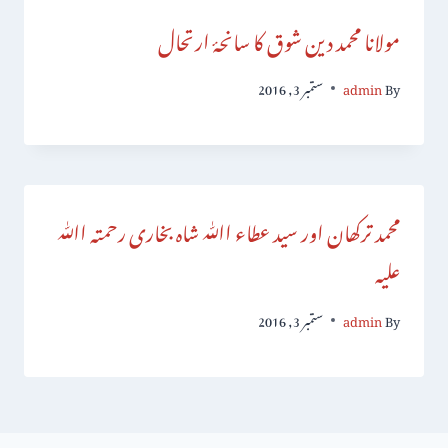
مولانا محمد دین شوق کا سانحۂ ارتحال
By
admin
ستمبر 3, 2016
محمد ترکھان اور سید عطاء اﷲ شاہ بخاری رحمتہ اﷲ
علیہ
By
admin
ستمبر 3, 2016