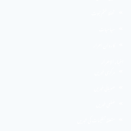
تحفظ ختم نبوت
سیاسیات
کاروان احرار
اخبار الاحرار
مرکزی خبریں
صوبائی خبریں
ضلعی خبریں
متعلقہ تنظیمات کی خبریں