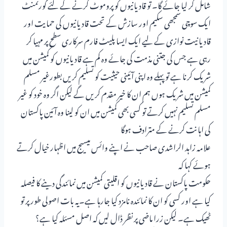
شامل کر لیا جائے گا۔ تو قادیانیوں کو پروموٹ کرنے کے لئے گورنمنٹ
ایک سوچی سمجھی سکیم اور سازش کے تحت قادیانیوں کی حمایت اور
قادیانیت نوازی کے لیے ایک ایسا پلیٹ فارم سرکاری سطح پر مہیا کر
رہی ہے جس کی جتنی مذمت کی جائے وہ کم ہے قادیانیوں کو کمیشن میں
شریک کرنا ہے تو پہلے وہ اپنی آئینی حیثیت کو تسلیم کریں بطورغیر مسلم
کمیشن میں شریک ہوں ہم ان کا خیر مقدم کریں گے لیکن اگر وہ خود کو غیر
مسلم تسلیم نہیں کرتے تو کسی بھی کمیشن میں ان کو لینا وہ آئین پاکستان
کی اہانت کرنے کے مترادف ہوگا
علامہ زاہد الراشدی صاحب نے اپنے وائس میسیج میں اظہار خیال کرتے
ہوئے کہا کہ
حکومت پاکستان نے قادیانیوں کو اقلیتی کمیشن میں نمائندگی دینے کا فیصلہ
کیا ہے اور کسی کو ان کا نمائندہ نامزد کیا جارہا ہے۔یہ بات اصولی طور پر تو
ٹھیک ہے۔ لیکن زرا ماضی پر نظر ڈال لیں کہ اصل مسئلہ کیا ہے؟