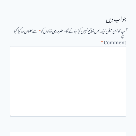
جواب دیں
آپ کا ای میل ایڈریس شائع نہیں کیا جائے گا۔
ضروری خانوں کو
*
سے نشان زد کیا گیا
ہے
*
Comment