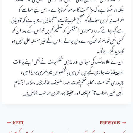
بلکہ ہو سکتا ہے، کہ مزاحمت کا سامنا کرنا پڑے۔اس لیے معاملے کو
خراب نہ کریں معاملے کو صحیح طریقے سے سلجھائیں۔جو یہ ہے کہ قادیانی
سے کہا جائے کہ وہ دستوری اسٹیٹس کو تسلیم کریں تو اس کے بعد ان کو
کسی بھی فورم نمائندگی دے دی جائے۔اس کے بغیر مسئلہ حل نہیں ہو
گا مزید بگڑے گا۔
ان کے علاوہ ملک کی سیاسی اور مذہبی شخصیات نے بھی اپنے بیانات
اور پیغامات جاری کیے ہیں جن میں بالخصوص چودھری پرویزالٰہی ،
چوہدری شجاعت ، مجاہد ختم نبوت عبداللطیف خالد چیمہ ،علامہ ابتسام
الٰہی ظہیر ،جناب قاسم چیمہ اور حفیظ چودھری صاحب شامل ہیں
NEXT
PREVIOUS