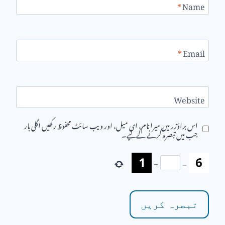
*
Name
*
Email
Website
اس براؤزر میں میرا نام، ای میل، اور ویب سائٹ محفوظ رکھیں اگلی بار
جب میں تبصرہ کرنے کےلیے۔
=
−