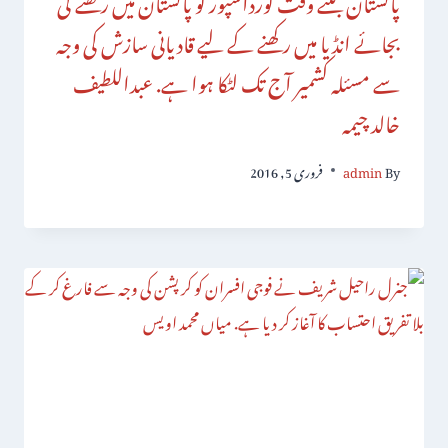
بجائے انڈیا میں رکھنے کے لیے قادیانی سازش کی وجہ
سے مسئلہ کشمیر آج تک لٹکا ہوا ہے. عبداللطیف
خالد چیمہ
By
admin
فروری 5, 2016