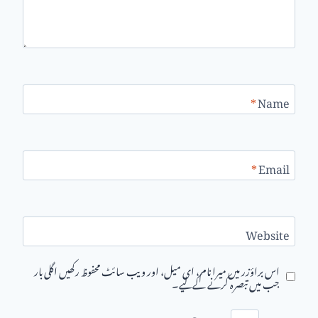
*
Name
*
Email
Website
اس براؤزر میں میرا نام، ای میل، اور ویب سائٹ محفوظ رکھیں اگلی بار
جب میں تبصرہ کرنے کےلیے۔