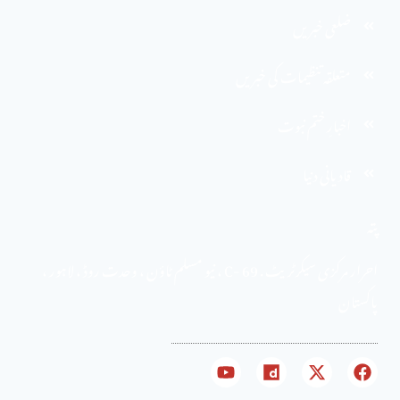
ضلعی خبریں
متعلقہ تنظیمات کی خبریں
اخبارِ ختم نبوت
قادیانی دنیا
پتہ
احرار مرکزی سیکرٹریٹ . 69 -C ، نیو مسلم ٹاؤن ، وحدت روڈ ، لاہور ،
پاکستان