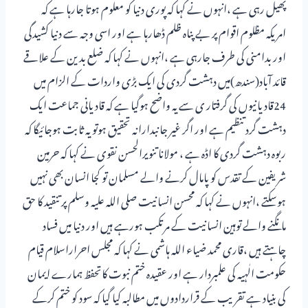
پھیل رہی ہے ،انہوں نے کہا کہ پوری دنیا کو معلوم ہوتا جارہا ہے کہ
امریکہ مظلوم اقوام پر بے پناہ ظلم ڈھارہا ہے اور اسی وجہ سے دنیا کشیدگی
اور بدامنی کی طرف جارہی ہے ،انہوں نے کہا کہ ضلع بدین کے علاقے
قائد آباد(سندھ)میں دہشت گردی کی ایک بڑی واردات کے الزام میں
24قادیانیوں کی گرفتار ی سے یہ واضح ہوگیا ہے کہ قادیانی جماعت ایک
دہشت گرد تنظیم ہے اور اگر غیر جانبدارانہ تحقیق ہوتو یہ ثابت ہوجائیگا کہ
ربوہ دہشت گردی کا اڈہ ہے ، مولانا تنویرالحسن نقوی نے کہا کہ حرمین
شریفین کے تقدس کو پامال کرنے والے مسلمان تو کجا انسان بھی نہیں
ہوسکتے ،انہوں نے کہا کہ محسن انسانیت صلی اللہ علیہ وسلم پر تنقید کا حق
مانگنے والے توہین انسانیت کے مرتکب ہورہے ہیں اور دنیا میں فساد
چاہتے ہیں ،قاری محمد ضیاء اللہ ہاشمی نے کہا کہ مجلس احراراسلام قیام
حکومت الٰہیہ کی علمبردار ہے اور عقیدہ ختم نبوت کاتحفظ ہمارے ایمان
کی بنیاد ہے تقریب کے قراردادوں میں مطالبہ کیا گیا کہ سود کو ختم کرکے