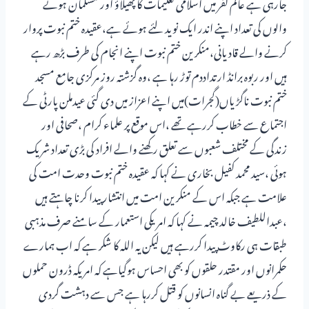
جارہی ہے عالم کفر میں اسلامی تعلیمات کا پھیلاؤ اور مسلمان ہونے
والوں کی تعداد اپنے اندر ایک نوید لئے ہوئے ہے،عقیدہ ختم نبوت پروار
کرنے والے قادیانی،منکرین ختم نبوت اپنے انجام کی طرف بڑھ رہے
ہیں اور ربوہ برانڈ ارتداددم توڑ رہا ہے ،وہ گزشتہ روز مرکزی جامع مسجد
ختم نبوت ناگڑیاں(گجرات)میں اپنے اعزاز میں دی گئی عیدملن پارٹی کے
اجتماع سے خطاب کررہے تھے ،اس موقع پر علماء کرام ،صحافی اور
زندگی کے مختلف شعبوں سے تعلق رکھنے والے افراد کی بڑی تعداد شریک
ہوئی ،سید محمد کفیل بخاری نے کہا کہ عقیدہ ختم نبوت وحدت امت کی
علامت ہے جبکہ اس کے منکرین امت میں انتشار پیدا کرنا چاہتے ہیں
،عبداللطیف خالد چیمہ نے کہا کہ امریکی استعمار کے سامنے صرف مذہبی
طبقات ہی رکاوٹ پیدا کررہے ہیں لیکن یہ اللہ کا شکر ہے کہ اب ہمارے
حکمرانوں اور مقتدر حلقوں کو بھی احساس ہوگیاہے کہ امریکہ ڈرون حملوں
کے ذریعے بے گناہ انسانوں کو قتل کررہا ہے جس سے دہشت گردی