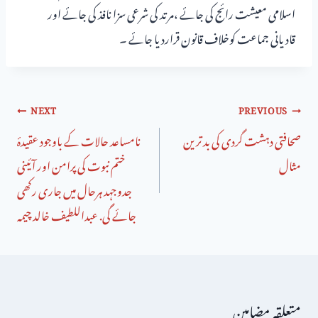
اسلامی معیشت رائج کی جائے ،مرتد کی شرعی سزا نافذ کی جائے اور
قادیانی جماعت کوخلاف قانون قراردیا جائے ۔
NEXT
PREVIOUS
صحافتی دہشت گردی کی بد ترین
نامساعد حالات کے باوجود عقیدۂ
مثال
ختم نبوت کی پرامن اور آئینی
جدوجہد ہرحال میں جاری رکھی
جائے گی. عبداللطیف خالد چیمہ
متعلقہ مضامین