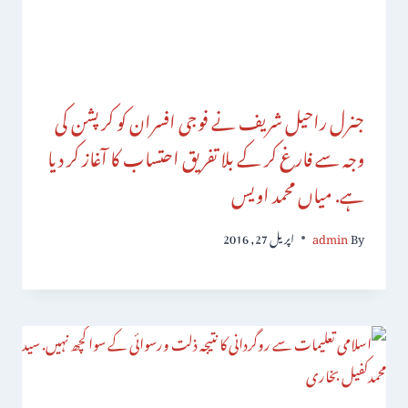
جنرل راحیل شریف نے فوجی افسران کو کرپشن کی
وجہ سے فارغ کر کے بلا تفریق احتساب کا آغاز کر دیا
ہے. میاں محمد اویس
By
admin
اپریل 27, 2016