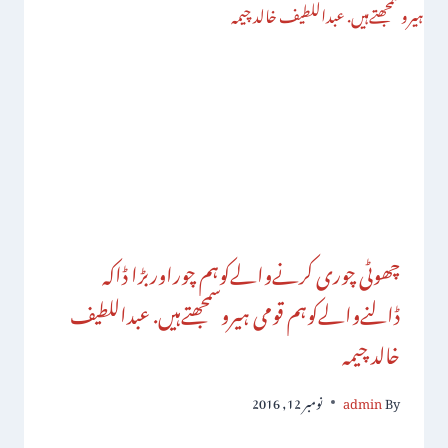
چھوٹی چوری کرنےوالےکوہم چوراوربڑا ڈاکہ
ڈالنےوالےکوہم قومی ہیروسمجھتےہیں. عبداللطیف
خالد چیمہ
By
admin
نومبر 12, 2016