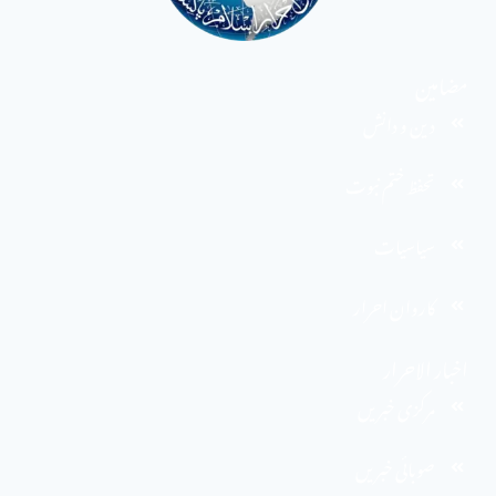
مضامین
دین و دانش
تحفظ ختم نبوت
سیاسیات
کاروان احرار
اخبار الاحرار
مرکزی خبریں
صوبائی خبریں