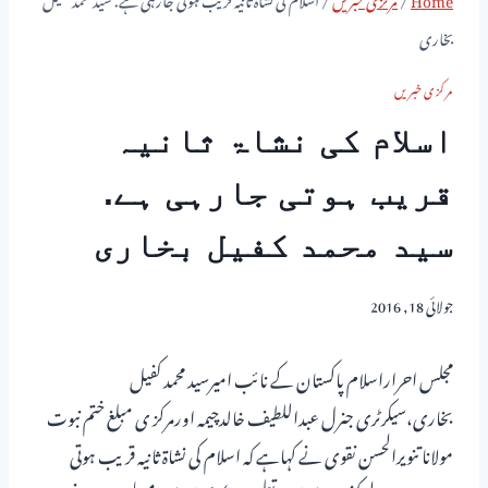
بخاری
مرکزی خبریں
اسلام کی نشاۃ ثانیہ
قریب ہوتی جارہی ہے.
سید محمد کفیل بخاری
جولائی 18, 2016
مجلس احراراسلام پاکستان کے نائب امیرسید محمد کفیل
بخاری،سیکرٹری جنرل عبداللطیف خالدچیمہ اورمرکز ی مبلغ ختم نبوت
مولانا تنویرالحسن نقوی نے کہاہے کہ اسلام کی نشاۃ ثانیہ قریب ہوتی