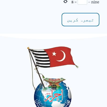
8
=
−
nine