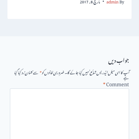
By
admin
مارچ 8, 2017
جواب دیں
آپ کا ای میل ایڈریس شائع نہیں کیا جائے گا۔
ضروری خانوں کو
*
سے نشان زد کیا گیا
ہے
*
Comment