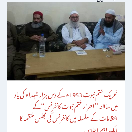
تحریک ختم نبوت 1953ء کے دس ہزار شہداء کی یاد
میں سالانہ ’’احرار ختم نبوت کانفرنس‘‘کے
انتظامات کے سلسلہ میں کانفرنس کی مجلس منتظمہ کا
ایک اہم اجلاس