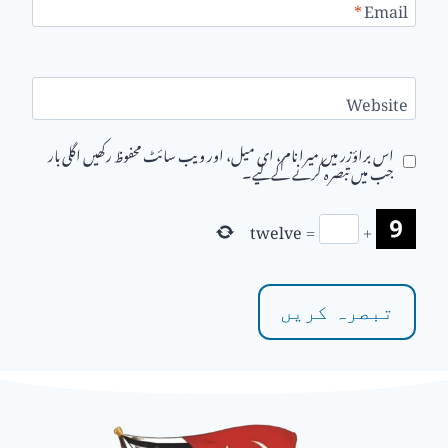
*
Email
Website
اس براؤزر میں میرا نام، ای میل، اور ویب سائٹ محفوظ رکھیں اگلی بار
جب میں تبصرہ کرنے کےلیے۔
twelve
=
+