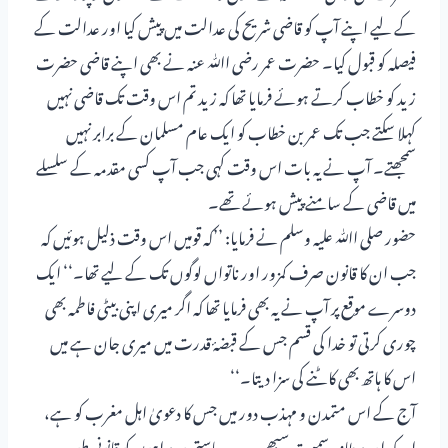
کے لیے اپنے آپ کو قاضی شریح کی عدالت میں پیش کیا اور عدالت کے
فیصلہ کو قبول کیا۔ حضرت عمر رضی اﷲ عنہ نے بھی اپنے قاضی حضرت
زید کو خطاب کرتے ہوئے فرمایا تھا کہ زید تم اس وقت تک قاضی نہیں
کہلا سکتے جب تک عمر بن خطاب کو ایک عام مسلمان کے برابر نہیں
سمجھتے۔ آپ نے یہ بات اس وقت کہی جب آپ کسی مقدمہ کے سلسلے
میں قاضی کے سامنے پیش ہوئے تھے۔
حضور صلی اﷲ علیہ وسلم نے فرمایا: ’’کہ قومیں اس وقت ذلیل ہوئیں کہ
جب ان کا قانون صرف کمزور اور ناتواں لوگوں تک کے لیے تھا۔‘‘ ایک
دوسرے موقع پر آپ نے یہ بھی فرمایا تھا کہ اگر میری اپنی بیٹی فاطمہ بھی
چوری کرتی تو خدا کی قسم جس کے قبضۂ قدرت میں میری جان ہے میں
اس کا ہاتھ بھی کاٹنے کی سزا دیتا۔‘‘
آج کے اس متمدن و مہذب دور میں جس کا دعویٰ اہل مغرب کو ہے،
امریکہ اور برطانیہ سمیت سبھی جدید ریاستی سربراہوں کو قانونی طور