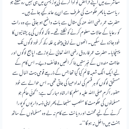
معاشرے میں اپنے فرائض کو ادا کرنے کی پوزیشن میں ہی نہیں رہ سکتے جو
ریاست یا پھر حکومت کی طرف سے ان پر عائد کیے جاتے ہیں۔
حضرت عمر رضی اﷲ عنہ کی مثال سے بات واضح ہو جاتی ہے وہ رات
کو رعایا کے حالات معلوم کرنے کو نکلتے تھے۔ تاکہ لوگوں کی پریشانیوں کا
خود جائزہ لے سکیں۔ انھوں نے اپنی پیٹھ پر غلہ رکھ کر خود لوگوں تک
پہنچایا۔ حضرت عمر فاروق رضی اﷲ تعالیٰ نے بوڑھے، اپاہج لوگوں اور
حاجت مندوں کے فہرستیں بنا کر انھیں وظائف دیے۔ اس کام کے
لیے ایک الگ شعبہ قائم کیا گیا تھا جس کے ذریعے قومی بیت المال سے
مستحق لوگوں کو ہر قسم کی امداد مہیا کی جاتی تھی۔ اس حوالے سے خود
حضور اکرم صلی اﷲ علیہ وسلم کا ارشاد مبارک ہے: ’’کوئی حاکم جو
مسلمانوں کی حکومت کا منصب سنبھالے پھر اپنی ذمہ داریوں کو پورا
کرنے کے لیے محنت اور دیانت سے کام نہ لے وہ مسلمانوں کے ساتھ
جنت میں داخل نہ ہو گا‘‘۔