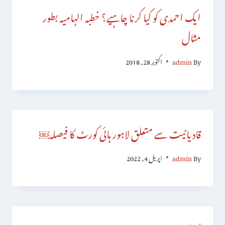
ایک احمدی کو کیا کرنا چاہیے؟ خطبہ الہامیہ بطور
مثال
By
admin
اکتوبر 28, 2018
قادیانیت سے متعلق لاہور ہائی کورٹ کا فیصلہ￼
By
admin
اپریل 4, 2022