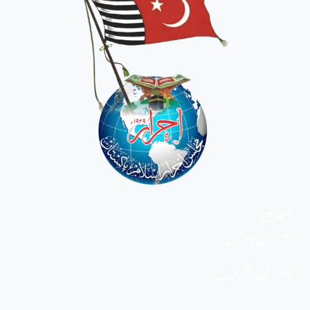
مضامین
دین و دانش
تحفظ ختم نبوت