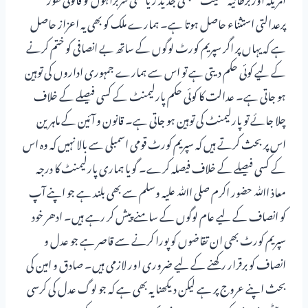
پرعدالتی استثناء حاصل ہوتا ہے۔ ہمارے ملک کو بھی یہ اعزاز حاصل
ہے کہ یہاں پر اگر سپریم کورٹ لوگوں کے ساتھ بے انصافی کو ختم کرنے
کے لیے کوئی حکم دیتی ہے تو اس سے ہمارے جمہوری اداروں کی توہین
ہو جاتی ہے۔ عدالت کا کوئی حکم پارلیمنٹ کے کسی فیصلے کے خلاف
چلا جائے تو پارلیمنٹ کی توہین ہو جاتی ہے۔ قانون و آئین کے ماہرین
اس پر بحث کرتے ہیں کہ سپریم کورٹ قومی اسمبلی سے بالا نہیں کہ وہ اس
کے کسی فیصلے کے خلاف فیصلہ کرے۔ گویا ہماری پارلیمنٹ کا درجہ
معاذ اﷲ حضور اکرم صلی اﷲ علیہ وسلم سے بھی بلند ہے جو اپنے آپ
کو انصاف کے لیے عام لوگوں کے سامنے پیش کر رہے ہیں۔ ادھر خود
سپریم کورٹ بھی ان تقاضوں کو پورا کرنے سے قاصر ہے جو عدل و
انصاف کو برقرار رکھنے کے لیے ضروری اور لازمی ہیں۔ صادق و امین کی
بحث اپنے عروج پر ہے لیکن دیکھنا یہ بھی ہے کہ جو لوگ عدل کی کرسی