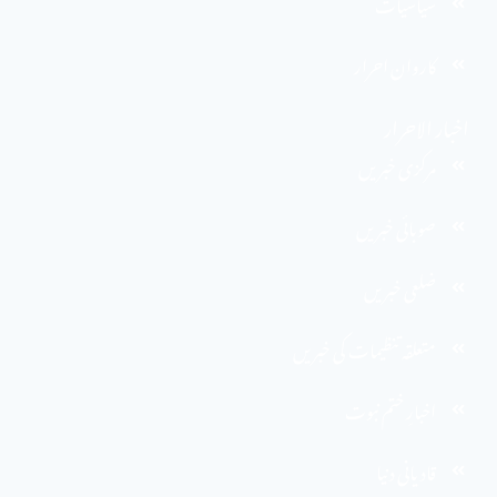
سیاسیات
کاروان احرار
اخبار الاحرار
مرکزی خبریں
صوبائی خبریں
ضلعی خبریں
متعلقہ تنظیمات کی خبریں
اخبارِ ختم نبوت
قادیانی دنیا