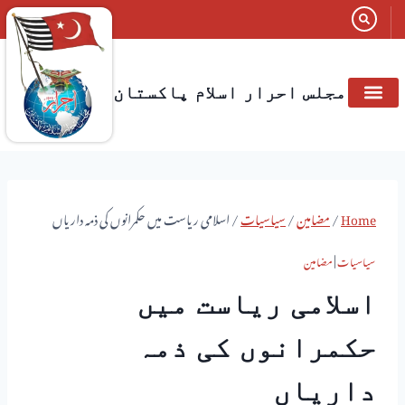
مجلس احرار اسلام پاکستان
صفحہ اول
شعبہ جات
رکنیت مجلس
صدائے احرار
اخبار الاحرار
متعلقہ تنظیمات
Home
/
مضامین
/
سیاسیات
/
اسلامی ریاست میں حکمرانوں کی ذمہ داریاں
سیاسیات
|
مضامین
اسلامی ریاست میں
حکمرانوں کی ذمہ
داریاں