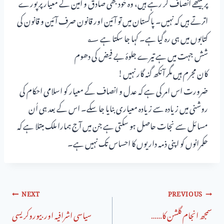
پر بیٹھے انصاف کر رہے ہیں، وہ خود بھی صادق و امین کے معیار پر پورے
اترتے ہیں کہ نہیں۔ پاکستان میں تو آئین اور قانون صرف آئین و قانون کی
کتابوں میں ہی رہ گیا ہے۔ کہا جا سکتا ہے ؂
شش جہت میں ہے تیرے جلوۂ بے فیض کی دھوم
کان مجرم ہیں مگر آنکھ گنہ گار نہیں!
ضرورت اس امر کی ہے کہ عدل و انصاف کے معیار کو اسلامی احکام کی
روشنی میں زیادہ سے زیادہ معیاری بنایا جا سکے۔ اس کے بعد ہی اُن
مسائل سے نجات حاصل ہو سکتی ہے جن میں آج ہمارا ملک مبتلا ہے کہ
حکمرانوں کو اپنی ذمہ داریوں کا احساس تک نہیں ہے۔
NEXT
PREVIOUS
سمجھ انجام گلشن کا……
سیاسی اشرافیہ اوربیوروکریسی