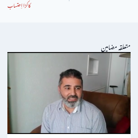
کاکڑا اِحتساب
متعلقہ مضامین