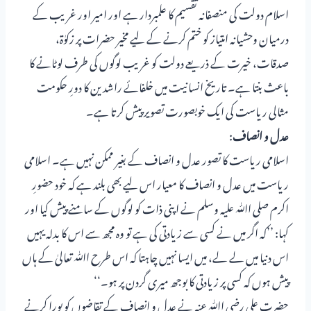
اسلام دولت کی منصفانہ تقسیم کا علمبردار ہے اور امیر اور غریب کے
درمیان وحشیانہ امتیاز کو ختم کرنے کے لیے مخیر حضرات پر زکوٰۃ،
صدقات، خیرت کے ذریعے دولت کو غریب لوگوں کی طرف لوٹانے کا
باعث بنتا ہے۔ تاریخ انسانیت میں خلفائے راشدین کا دورِ حکومت
مثالی ریاست کی ایک خوبصورت تصویر پیش کرتا ہے۔
عدل و انصاف
:
اسلامی ریاست کا تصور عدل و انصاف کے بغیر ممکن نہیں ہے۔ اسلامی
ریاست میں عدل و انصاف کا معیار اس لیے بھی بلند ہے کہ خود حضورِ
اکرم صلی اﷲ علیہ وسلم نے اپنی ذات کو لوگوں کے سامنے پیش کیا اور
کہا: ’’کہ اگر میں نے کسی سے زیادتی کی ہے تو وہ مجھ سے اس کا بدلہ یہیں
اس دنیا میں لے لے، میں ایسا نہیں چاہتا کہ اس طرح اﷲ تعالیٰ کے ہاں
پیش ہوں کہ کسی پر زیادتی کا بوجھ میری گردن پر ہو۔‘‘
حضرت علی رضی اﷲ عنہ نے عدل و انصاف کے تقاضوں کو پورا کرنے