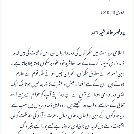
فروری 13, 2018
پروفیسر خالد شبیر احمد
اسلامی ریاست میں حکمرانوں کی ذمہ داریاں ہی اس نوعیت کی ہیں کہ ہر
ذمہ داری کو پورا کرنے کے بعد معاشرہ خود بخود پرسکون ہوتا چلا جاتا ہے۔
دینِ اسلام کے مطابق حکمران، حکمران نہیں ہوتے بلکہ قوم کے خادم
ہوتے ہیں، ان کے لیے اقتدار عیش و عشرت کا ذریعہ نہیں ہوتا بلکہ ایک
ایسی ذمہ داری ہوتا ہے جس کے لیے وہ اپنے آپ کو عوام سے پہلے اﷲ
تعالیٰ کے سامنے جواب دہ سمجھتے ہیں۔ وہ اپنی ذمہ داریوں میں سب سے
زیادہ لوگوں کے دین و ایمان، جان و مال، عزت و آبرو کی حفاظت کو ہی
اہمیت دیتے ہیں کہ یہ ان کا بنیادی فریضہ ہے جسے پورا کیے بغیر لوگ