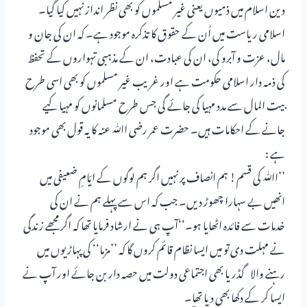
دین اسلام میں ذمیوں یعنی غیر مسلموں کو بھی نظر انداز نہیں کیا گیا۔
اسلامی ریاست میں اُن کے حقوق کا تذکرہ موجود ہے۔ کہ ان کی جان و
مال، عزت و آبرو کی، ان کی عبادت، ان کے مذہبی تہواروں کے تحفظ
کی ذمہ دار اسلامی حکومت ہے اور غریب غیر مسلموں کو بھی اسی طرح
بیت المال سے مدد مہیا کی جائے گی جس طرح مسلمانوں کو مہیا کیے
جانے کے احکامات ہیں۔ حضرت عمر رضی اﷲ عنہ کا یہ قول بھی موجود
ہے :
’’اﷲ کی قسم! ہم انصاف پر نہیں اگر ہم لوگوں کے ایّامِ ضعیفی میں
انھیں بے سہارا چھوڑ دیں۔ جب کہ اس سے پہلے ہم نے ان کی
خدمات سے فائدہ اٹھایا ہو۔‘‘آپ ہی نے ارشاد فرمایا تھا کہ اگر مجھے زندگی
نے مہلت دی تو میں ایسا نظام قائم کروں گا کہ ’’مزما‘‘ کی پہاڑیوں میں
رہنے والا گڈریا بھی اجتماعی دولت میں حصہ دار بن جائے اور آپ نے
ایسا کر کے دکھا بھی دیا تھا۔