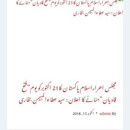
مجلس احراراسلام پاکستا ن کا21 اکتوبرکو یوم”فتح
قادیان“منانے کا اعلان : سید عطاءالمہیمن بخاری
By
admin
اکتوبر 15, 2018