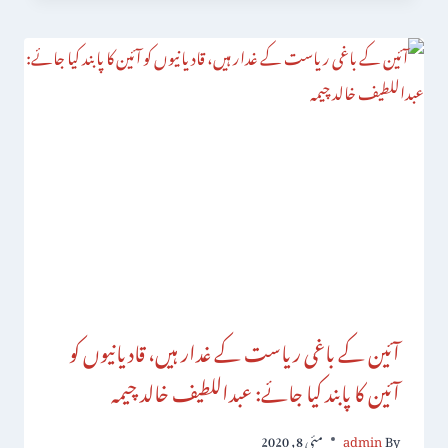
آئین کے باغی ریاست کے غدار ہیں، قادیانیوں کو
آئین کا پابند کیا جائے: عبداللطیف خالد چیمہ
By
admin
مئی 8, 2020