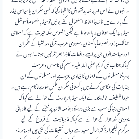
۔انہوں نے اس امر پرشدیدتشویش کااظہارکیاکہ کسی حکمران یاسیاسی لیڈر
کے بارے میں نازیباالفاظ استعمال کئے جائیں تومیڈیاخصوصاًسوشل
میڈیا پرایک طوفان برپاہوجاتاہے لیکن افسوس بلکہ حیرت ہے کہ اسلامی
ممالک پراورخصوصاًپاکستان،سعودی عرب،ترکی ،ملائشیاکے حکمران
اورسیاستدانوں جن پرایسے واقعات کاذرابھراثر نہیں ہوتا۔انہوں نے
کہاکہ جناب نبی کریم صلی اللہ علیہ وسلم کی ناموس وحرمت
پرمرمٹنامسلمانوں کے ایمان کابنیادی جزوہے اورمسلمانوں کے ان
جذبات کی عکاسی کرنے میں پاکستانی حکمران مکمل طورپرناکام رہے ہیں۔
عبداللطیف خالدچیمہ نے ایک میڈیارپورٹ کے حوالے سے کہا کہ
اسلامی دنیاکی سب سے بڑی درسگاہ جامعہ الازہرپرقبضے کے لیے قادیانی
یہودی گٹھ جوڑ کے حوالے سے کہاکہ قادیانیت کے فروغ کے لیے
سرگرم لیکچرارڈاکٹرجمال سعید سے وہاں تحقیقات کی گئی ہیں اورچھ ماہ