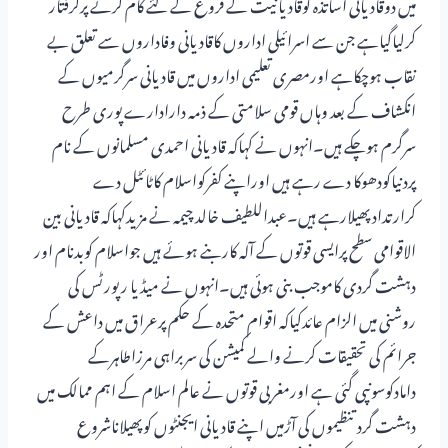
میں دوقادیانی اساتذہ کوقادیانیت کے فروغ کے لئے کام کرنے پرگرفتار
کرلیاگیاہے جن سے اسرائیلی اداروں کاقادیانی وفاداروں سے تعلق بے
نقاب ہوچکاہے اورمصری تعلیمی اداروں میں قادیانی سرگرمیوں کے
انکشاف کے بعد وہاں قومی سلامتی کے ذمہ دارادارے پوری طرح
سرگرم ہوچکے ہیں۔انہوں نے کہاکہ قادیانی احمدی مسلمانوں کے نام
پردنیاکودھوکا دے رہے ہیں اوراپنے کفرکواسلام کاٹائٹل دے
کرارتدادپھیلارہے ہیں۔عبداللطیف خالد چیمہ نے مزیدکہاکہ قادیانی بین
الاقوامی سطح پرایسی قوتوں کے آلہ کاربنے ہوئے ہیں جواسلام کوبدنام اور
دہشت گردی کاموجب بنی ہوئی ہیں۔انہوں نے میڈیا رپورٹس کی
روشنی میں الزام عائدکیاکہ اقوام متحدہ کے حکم پرعراق میں داعش کے
جرائم کی تحقیقات کرنے والے کمیشن کی سربراہی مرزاطاہرکے
دامادکوسونپی گئی ہے اورمغربی قوتوں نے عالم اسلام کے اہم ممالک میں
دہشت گردتنظیموں کی آڑمیں اپنے قادیانی ایجنٹوں کوپھیلاناشروع