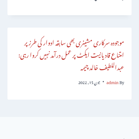
موجودہ سرکاری مشینری بھی سابقہ ادوار کی طرز پر
امتناع قادیانیت ایکٹ پر عمل درآمد نہیں کروا رہی:
عبداللطیف خالد چیمہ
By
admin
جون 15, 2022