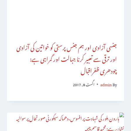
جنسی آزادی اور ہم جنس پرستی کو خواتین کی آزادی
اور ترقی سے تعبیر کرنا جہالت اور گمراہی ہے:
چودھری ظفراقبال
By
admin
اگست 8, 2017