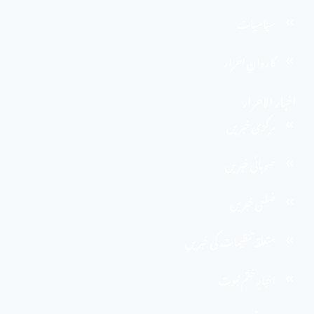
سیاسیات
کاروان احرار
اخبار الاحرار
مرکزی خبریں
صوبائی خبریں
ضلعی خبریں
متعلقہ تنظیمات کی خبریں
اخبارِ ختم نبوت