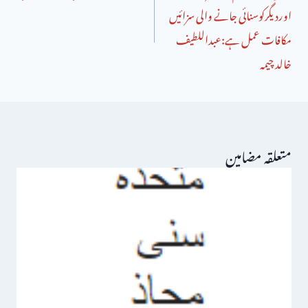
اوردیگرکوسنائی جانے والی سزائیں
مکافات عمل ہے:عبداللطیف
خالد چیمہ
متعلقہ مضامین