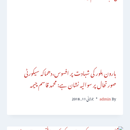
ہارون بلور کی شہادت پر افسوس،دھماکہ سیکورٹی
صورتحال پر سوالیہ نشان ہے: محمد قاسم چیمہ
By
admin
جولائی 11, 2018