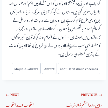
کردیاہے اورکئی پروفیشنلز قادیانیوں کواس سلسلے میں اہم اورحساس ذمہ
داریاں سونپی گئی ہیں۔انہوں نے کہاکہ قادیانی امریکہ ،انڈیااوراسرائیل
میں پوری طرح کام کررہے ہیں اوروہیں سے ہدایات اور وسائل لے
کرعالم اسلام بالخصوص پاکستان کے خلاف ذہن سازی اورمجرمانہ
کاروائیوں میں ملوث ہیں ۔انہوں نے الزام عائد کیاکہ توہین آمیز خاکوں
کاسلسلہ بھی سب سے پہلے قادیانیوں نے ہی شروع کیاتھا قادیانی کائنات
کے بدترین گستاخانِ رسول ہیں۔
Majlie-e-Ahrar
#
Ahrar
#
abdul latif khalid cheema
#
NEXT
PREVIOUS
سابق وزیراعظم نواز شریف
انتخاب اے انتخاب