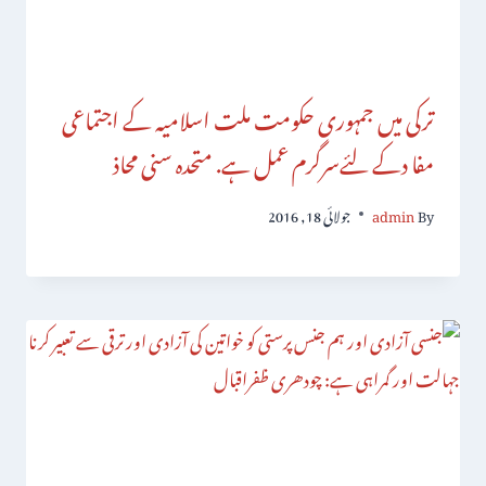
ترکی میں جمہوری حکومت ملت اسلامیہ کے اجتماعی
مفا دکے لئےسرگرم عمل ہے. متحدہ سنی محاذ
By
admin
جولائی 18, 2016