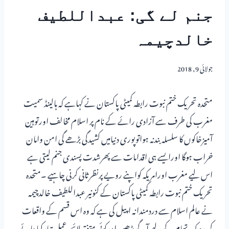
جنم لے گی: عبداللطیف
خالدچیمہ
جولائی 9, 2018
متحدہ تحریک ختم نبوت رابطہ کمیٹی پاکستان نے کہاہے کہ ہالینڈ سمیت
مغرب کی طرف سے آزادی رائے کے نام پر اسلام مخالف اورتوہین
آمیزخاکوں کا سلسلہ بندنہ ہواتوپوری دنیامیں کشیدگی بڑھے گی امن وامان
خراب ہوگا اورایسے ہی اقدامات سے پھرشدت پسندی جنم لیتی ہے
اس لیے مغرب اورامریکہ کواپنے رویے پرنظرثانی کرنی چاہیے ۔متحدہ
تحریک ختم نبوت رابطہ کمیٹی پاکستان کے کنونیر عبداللطیف خالدچیمہ
نے عالم اسلام سے دردمندانہ اپیل کی ہے کہ وہ اس قسم کے واقعات
کی روک تھام کے لیے آگے بڑھیں اورکوئی متفقہ لائحہ عمل تیارکیاجائے