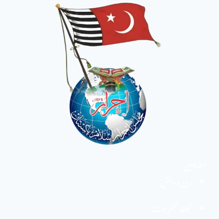
مضامین
دین و دانش
تحفظ ختم نبوت