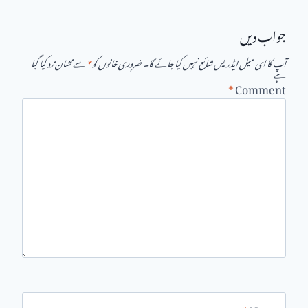
جواب دیں
آپ کا ای میل ایڈریس شائع نہیں کیا جائے گا۔
ضروری خانوں کو
*
سے نشان زد کیا گیا
ہے
*
Comment