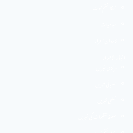
تحفظ ختم نبوت
سیاسیات
کاروان احرار
اخبار الاحرار
مرکزی خبریں
صوبائی خبریں
ضلعی خبریں
متعلقہ تنظیمات کی خبریں
اخبارِ ختم نبوت