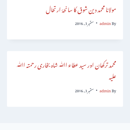
مولانا محمد دین شوق کا سانحۂ ارتحال
By
admin
ستمبر 3, 2016
محمد ترکھان اور سید عطاء اﷲ شاہ بخاری رحمتہ اﷲ
علیہ
By
admin
ستمبر 3, 2016