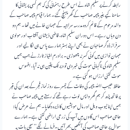
رابطہ کرنے پر سلیم شاہ نے اس طرح رہنمائی کی کہ ہم کسی پریشانی کا
سامنا کیے بغیر چیمہ صاحب کے گھر پہنچ گئے۔ ہمارا قیام چیمہ صاحب کے
والد مرحوم کے قائم کردہ مدرسہ سراجیہ کے مہمان خانے میں تھا۔ ہم دو
دن وہاں رہے۔ اس دوران سلیم شاہ، قاضی ذیشان آفتاب اور مولوی
سرفراز ڈوگر صاحبان نے بھی اپنے بستر ہمارے پاس ہی لگا لیے اور
مہمان نوازی میں کوئی کسر نہ چھوڑی۔ برادرم امتیاز تارڑ نے جب ہمیں
سلیم شاہ کی ناگہانی موت کی خبر دی تو دیر تک یقین ہی نہ آیا، افسوس
موت کتنی ارزاں ہو گئی ہے۔
حافظ حبیب اﷲ چیمہ کی وفات کے تیسرے روز نماز فجر کے بعد ان کی قبر
پر فاتحہ پڑھ کر ہم گھر واپس لوٹ رہے تھے کہ رستے میں چیمہ صاحب نے
ہمیں اپنا ٹیوب ویل اور مال مویشیوں کا ڈیرہ دکھایا۔ ہم نے عرض کیا:
حاجی صاحب اس گاوں میں آپ کی زرعی اراضی کتنی ہے۔ ہمارے
سوال پر حاجی صاحب کی آنکھیں بھر آئیں۔فرمانے لگے’’ سچی بات یہ