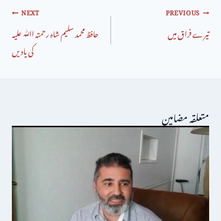
NEXT
PREVIOUS
تیرے فراق میں
حافظ محمد سلیم شاہ رحمتہ اﷲ علیہ
کی یادیں
متعلقہ مضامین