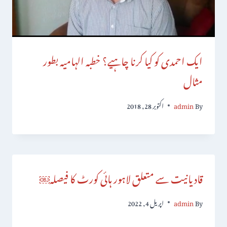
ایک احمدی کو کیا کرنا چاہیے؟ خطبہ الہامیہ بطور
مثال
By
admin
اکتوبر 28, 2018
قادیانیت سے متعلق لاہور ہائی کورٹ کا فیصلہ￼
By
admin
اپریل 4, 2022