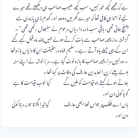
ہے کہ مجھے کچھ خبر نہیں، سب کچھ حبیب صاحب ہی دیکھتے تھے میرے
لیے تو اتنا ہی کافی تھا کہ میرے گھر میں دودھ اور گندم بڑی پابندی سے
پہنچ جاتی تھی، باقی سب ذمہ داریاں مرحوم نے سنبھال رکھی تھی‘‘۔
گزشتہ روز چیمہ صاحب سے بات کرتے ہوئے ہمیں چند ماہ قبل کہے گئے
ان کے یہی جملے یاد آتے رہے۔سلیم شاہ درحقیقت ان کا دایاں بازوتھا
۔ وہ نہیں مرا، چیمہ صاحب کا بازو ٹوٹ گیا ہے۔ مرزا نوشہ نے اپنے منہ
بولے بیٹے زین العابدین عارف کی وفات پر کہا تھا۔
جاتے ہوئے کہتے ہو قیامت کو ملیں گے کیا خوب قیامت کا ہے
گویا کوئی دن اور
ہاں اے فلک پیر جواں تھا ابھی عارف کیا تیرا بگڑتا جو نہ مرتا کوئی
دن اور