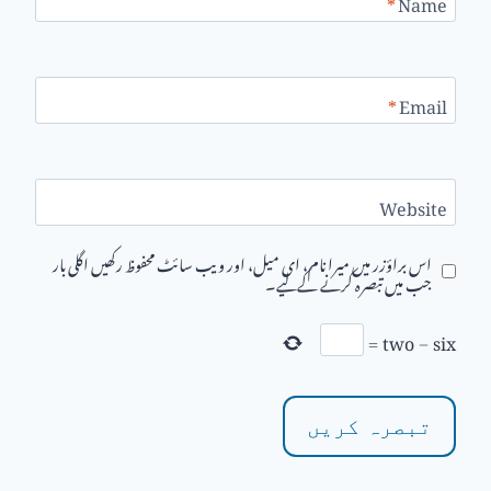
*
Name
*
Email
Website
اس براؤزر میں میرا نام، ای میل، اور ویب سائٹ محفوظ رکھیں اگلی بار
جب میں تبصرہ کرنے کےلیے۔
=
two
−
six