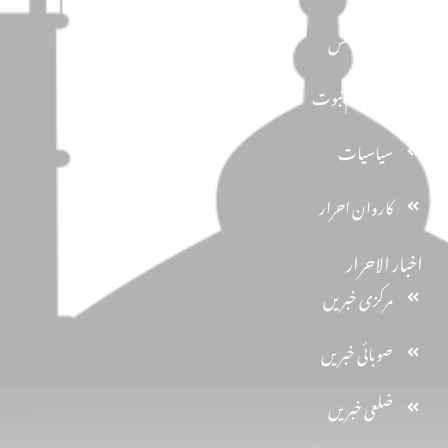
مضامین
دین و دانش
تحفظ ختم نبوت
سیاسیات
کاروان احرار
اخبار الاحرار
مرکزی خبریں
صوبائی خبریں
ضلعی خبریں