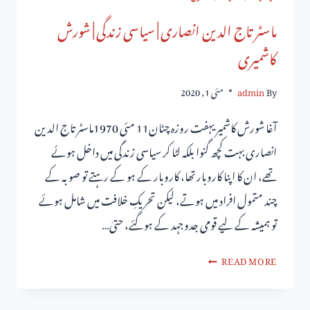
ماسٹر تاج الدین انصاری | سیاسی زندگی | شورش
کاشمیری
By
admin
مئی 1, 2020
آغا شورش کاشمیریہفت روزہ چٹان11 مئی 1970ماسٹر تاج الدین
انصاری بہت کچھ گنوا بلکہ لٹا کر سیاسی زندگی میں داخل ہوئے
تھے، ان کا اپنا کاروبار تھا، کاروبار کے ہو کے رہتے تو صوبہ کے
چند متمول افراد میں ہوتے، لیکن تحریکِ خلافت میں شامل ہوئے
تو ہمیشہ کے لیے قومی جدوجہد کے ہوگئے، حتیٰ…
READ MORE