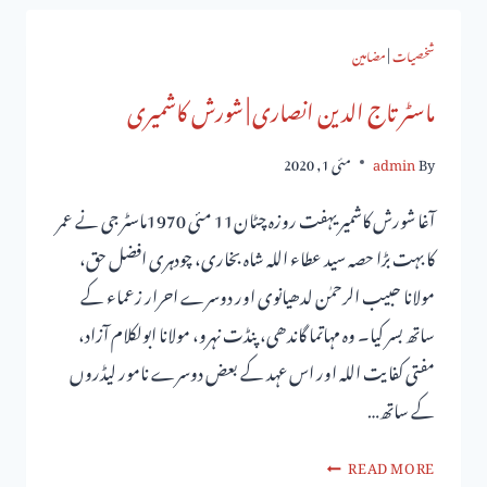
شخصیات
|
مضامین
ماسٹر تاج الدین انصاری | شورش کاشمیری
By
admin
مئی 1, 2020
آغا شورش کاشمیریہفت روزہ چٹان11 مئی 1970ماسٹر جی نے عمر
کا بہت بڑا حصہ سید عطاء اللہ شاہ بخاری، چودہری افضل حق،
مولانا حبیب الرحمٰن لدھیانوی اور دوسرے احرار زعماء کے
ساتھ بسر کیا۔ وہ مہاتما گاندھی، پنڈت نہرو، مولانا ابولکلام آزاد،
مفتی کفایت اللہ اور اس عہد کے بعض دوسرے نامور لیڈروں
کے ساتھ…
READ MORE