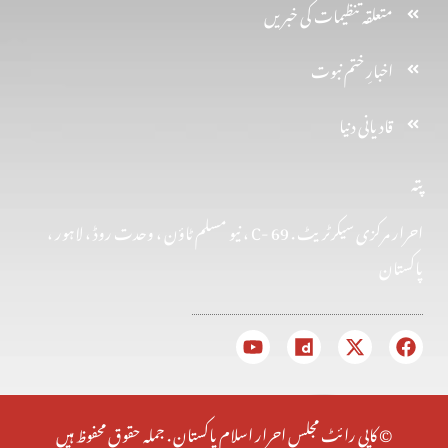
متعلقہ تنظیمات کی خبریں
اخبارِ ختم نبوت
قادیانی دنیا
پتہ
احرار مرکزی سیکرٹریٹ . 69 -C ، نیو مسلم ٹاؤن ، وحدت روڈ ، لاہور ،
پاکستان
© کاپی رائٹ مجلس احرار اسلام پاکستان . جملہ حقوق محفوظ ہیں