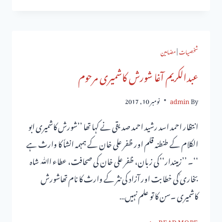
شخصیات
|
مضامین
عبدالکریم آغا شورش کاشمیری مرحوم
By
admin
نومبر 10, 2017
انتظار احمد اسد رشید احمد صدیقی نے کہا تھا ـ’’شورش کاشمیری ابو
الکلام کے طنطنہ قلم اور ظفر علی خان کے ہمہمہ انشاٗ کا وارث ہے
‘‘۔ ’’زمیندار‘‘کی زبان، ظفر علی خان کی صحافت، عطاء اﷲ شاہ
بخاری ؒکی خطابت اور آزاد کی نثر کے وارث کا نام تھاشورش
کاشمیری ۔سن کا تو علم نہیں…
READ MORE