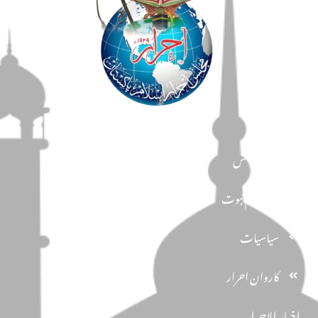
مضامین
دین و دانش
تحفظ ختم نبوت
سیاسیات
کاروان احرار
اخبار الاحرار