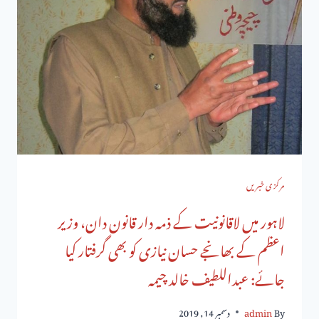
مرکزی خبریں
لاہور میں لاقانونیت کے ذمہ دار قانون دان، وزیر
اعظم کے بھانجے حسان نیازی کو بھی گرفتار کیا
جائے: عبداللطیف خالد چیمہ
By
admin
دسمبر 14, 2019