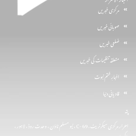
مرکزی خبریں
صوبائی خبریں
ضلعی خبریں
متعلقہ تنظیمات کی خبریں
اخبارِ ختم نبوت
قادیانی دنیا
پتہ
احرار مرکزی سیکرٹریٹ . 69 -C ، نیو مسلم ٹاؤن ، وحدت روڈ ، لاہور ،
پاکستان