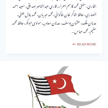
بخاری، مفتی محمد قاسم احرار، قاری عبدالناصر صدیقی، سعید احمد
انصاری، حافظ شاکر خان خاکوانی، محمد مہربان، محمد بلال بھٹی،
عدنان ملک، عثمان یوسف، عدنان معاویہ، مولوی ابوبکر، حافظ محمد
سلیم، محمد عباس…
READ MORE