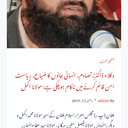
ضلعی خبریں
وکلاء ڈاکٹرز تصادم، انسانی جانوں کا ضیاع، ریاست
امن قائم کرنے میں ناکام ہوچکی ہے: مولانا اکمل
By
admin
دسمبر 12, 2019
ملتان (پ ر) مجلس احرار اسلام ملتان کے امیر مولانا محمد اکمل و
دیگر رہنماؤں مولانا فیصل متین سرگانہ، مولانا سید عطاءالمنان