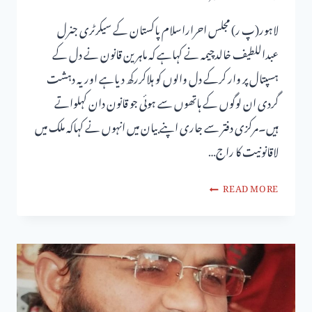
لاہور(پ ر) مجلس احراراسلام پاکستان کے سیکرٹری جنرل
عبداللطیف خالدچیمہ نے کہاہے کہ ماہرین قانون نے دل کے
ہسپتال پر وار کرکے دل والوں کو ہلاکررکھ دیاہے اوریہ دہشت
گردی ان لوگوں کے ہاتھوں سے ہوئی جو قانون دان کہلواتے
ہیں۔مرکزی دفتر سے جاری اپنے بیان میں انہوں نے کہاکہ ملک میں
لاقانونیت کا راج…
READ MORE