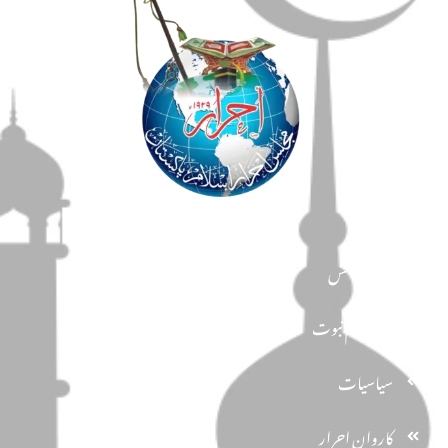
مضامین
دین و دانش
تحفظ ختم نبوت
سیاسیات
کاروان احرار