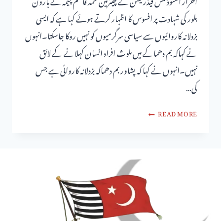
احرار اسٹوڈنٹس فیڈریشن کے چیئرمین محمد قاسم چیمہ نے ہارون
بلور کی شہادت پر افسوس کا اظہار کرتے ہوئے کہا ہے کہ ایسی
بزدلانہ کاروائیوں سے سیاسی سرگرمیوں کو نہیں روکا جاسکتا۔انہوں
نے کہاکہ بم دھماکے میں ملوث افراد انسان کہلانے کے لائق
نہیں۔انہوں نے کہا کہ پشاور بم دھماکہ بزدلانہ کاروائی ہے جس
کی…
READ MORE