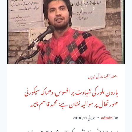
متعلقہ تنظیمات کی خبریں
ہارون بلور کی شہادت پر افسوس،دھماکہ سیکورٹی
صورتحال پر سوالیہ نشان ہے: محمد قاسم چیمہ
By
admin
جولائی 11, 2018