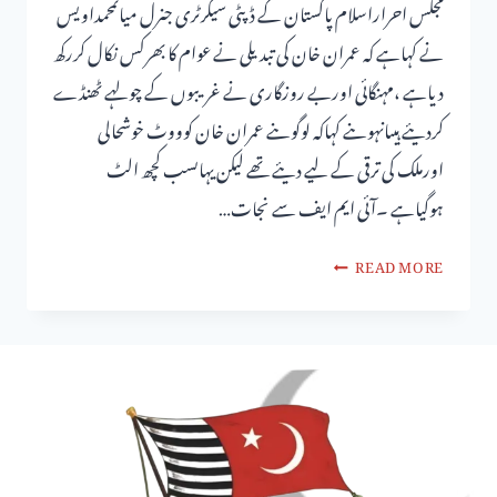
مجلس احراراسلام پاکستان کے ڈپٹی سیکرٹری جنرل میاںمحمداویس
نے کہاہے کہ عمران خان کی تبدیلی نے عوام کا بھرکس نکال کررکھ
دیاہے ،مہنگائی اوربے روزگاری نے غریبوں کے چولہے ٹھنڈے
کردیئے ہیںانہوںنے کہاکہ لوگوںنے عمران خان کوووٹ خوشحالی
اورملک کی ترقی کے لیے دیئے تھے لیکن یہاںسب کچھ الٹ
ہوگیاہے ۔آئی ایم ایف سے نجات…
READ MORE