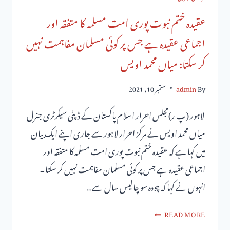
عقیدہ ختم نبوت پوری امت مسلمہ کا متفقہ اور
اجماعی عقیدہ ہے جس پر کوئی مسلمان مفاہمت نہیں
کر سکتا: میاں محمد اویس
By
admin
ستمبر 10, 2021
لاہور (پ ر)مجلس احرار اسلام پاکستان کے ڈپٹی سیکرٹری جنرل
میاں محمد اویس نے مرکز احرار لاہور سے جاری اپنے ایک بیان
میں کہا ہے کہ عقیدہ ختم نبوت پوری امت مسلمہ کا متفقہ اور
اجماعی عقیدہ ہے جس پر کوئی مسلمان مفاہمت نہیں کر سکتا۔
انہوں نے کہا کہ چودہ سو چالیس سال سے…
READ MORE