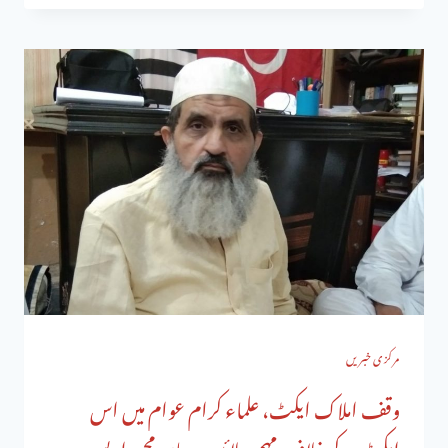
مرکزی خبریں
وقف املاک ایکٹ، علماء کرام عوام میں اس
ایکٹ کے خلاف مہم چلائیں: میاں محمد اویس