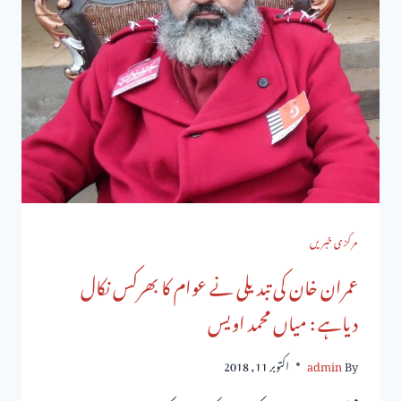
مرکزی خبریں
عمران خان کی تبدیلی نے عوام کا بھرکس نکال
دیاہے : میاں محمد اویس
By
admin
اکتوبر 11, 2018