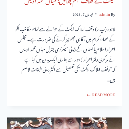
By
admin
اپریل 7, 2021
لاہور (پ ر) وقف املاک ایکٹ کے حوالے سے تمام مکاتب فکر
کے علماء کرام میں آگاہی مہم تیز کرنے کی ضرورت ہے۔ مجلس
احراراسلام پاکستان کے ڈپٹی سیکرٹری جنرل میاں محمد اویس
نے مرکزی دفتر احرار لاہور سے جاری ایک بیان میں کہا ہے
کہ”وقف املاک ایکٹ“کی تفصیل سے اکثر دینی طبقات لاعلم
ہیں…
READ MORE