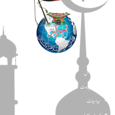
مضامین
دین و دانش
تحفظ ختم نبوت
سیاسیات
کاروان احرار