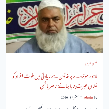
ضلعی خبریں
لاہور موٹروے پر خاتون سے زیادتی میں ملوث افراد کو
نشان عبرت بنایا جائے: ناصر ہاشمی
By
admin
ستمبر 11, 2020