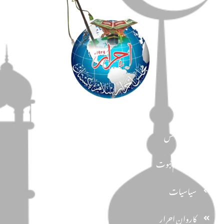
مضامین
دین و دانش
تحفظ ختم نبوت
سیاسیات
کاروان احرار