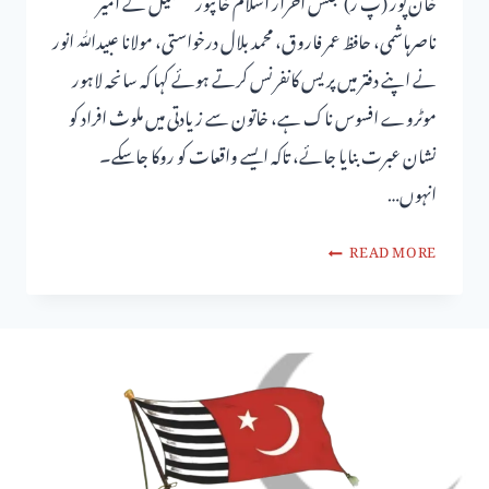
خان پور (پ ر) مجلس احرار اسلام خانپور تحصیل کے امیر
ناصرہاشمی، حافظ عمر فاروق، محمد بلال درخواستی، مولانا عبیداللّٰه انور
نے اپنے دفتر میں پریس کانفرنس کرتے ہوئے کہا کہ سانحہ لاہور
موٹروے افسوس ناک ہے، خاتون سے زیادتی میں ملوث افراد کو
نشان عبرت بنایا جائے، تاکہ ایسے واقعات کو روکا جاسکے۔
انہوں…
READ MORE