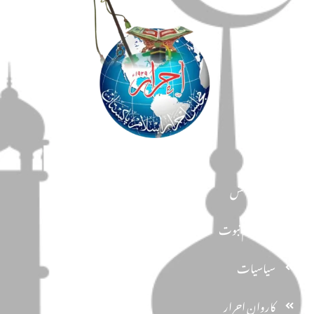
مضامین
دین و دانش
تحفظ ختم نبوت
سیاسیات
کاروان احرار