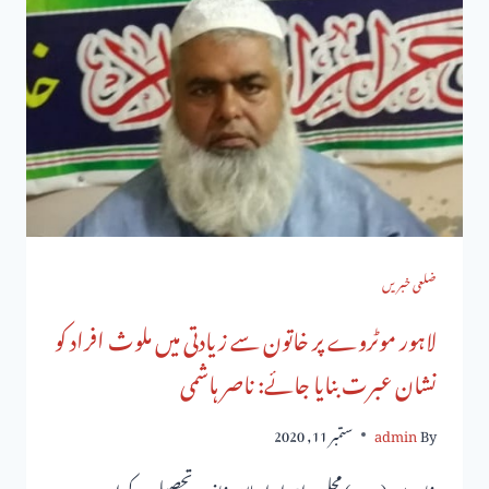
ضلعی خبریں
لاہور موٹروے پر خاتون سے زیادتی میں ملوث افراد کو
نشان عبرت بنایا جائے: ناصر ہاشمی
By
admin
ستمبر 11, 2020