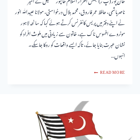
خان پور (پ ر) مجلس احرار اسلام خانپور تحصیل کے امیر
ناصرہاشمی، حافظ عمر فاروق، محمد بلال درخواستی، مولانا عبیداللّٰه انور
نے اپنے دفتر میں پریس کانفرنس کرتے ہوئے کہا کہ سانحہ لاہور
موٹروے افسوس ناک ہے، خاتون سے زیادتی میں ملوث افراد کو
نشان عبرت بنایا جائے، تاکہ ایسے واقعات کو روکا جاسکے۔
انہوں…
READ MORE