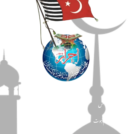
مضامین
دین و دانش
تحفظ ختم نبوت