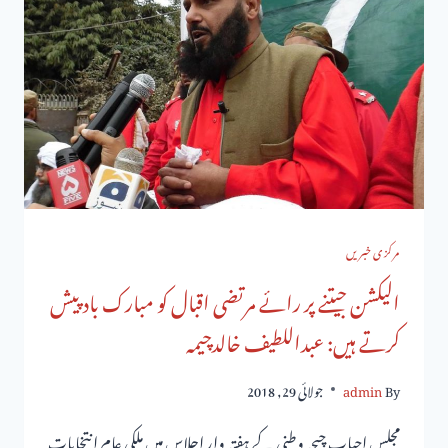
مرکزی خبریں
الیکشن جیتنے پر رائے مرتضی اقبال کو مبارک باد پیش
کرتے ہیں: عبداللطیف خالدچیمہ
By
admin
جولائی 29, 2018
مجلس احباب چیچہ وطنی کے ہفتہ وار اجلاس میں ملکی عام انتخابات