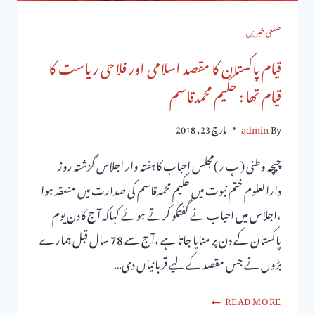
ضلعی خبریں
قیام پاکستان کا مقصد اسلامی اور فلاحی ریاست کا
قیام تھا : حکیم محمدقاسم
By
admin
مارچ 23, 2018
چیچہ وطنی ( پ ر )مجلس احباب کاہفتہ وار اجلاس گزشتہ روز
دارالعلوم ختم نبوت میں حکیم محمدقاسم کی صدارت میں منعقد ہوا
،اجلاس میں احباب نے گفتگو کرتے ہوئے کہاکہ آج کادن یوم
پاکستان کے دن پر منایا جاتا ہے ،آج سے 78 سال قبل ہمارے
بڑوں نے جس مقصد کے لیے قربانیاں دی…
READ MORE