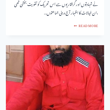
نے شہادتوں اور گرفتاریوں سے اس تحریک کو تقویت بخشی تھی
،ان خیالات کا اظہار آج دینی جماعتوں…
READ MORE