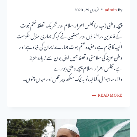
By
admin
فروری 29, 2020
چیچہ وطنی (پ ر)مجلس احراراسلام اور تحریک تحفظ ختم نبوت
کے قائدین،رہنما ؤں اور مبلغین نے کہاکہ ہماری منزل حکومت
الٰہیہ کا قیام ہے،عقیدہ ختم نبوت ہمارے ایمان کی بنیاد ہے اور
وطن عزیز کی سلامتی وتحفظ ہمیں اپنی جان سے زیادہ عزیز
ہے،مجلس احرار اسلام چیچہ وطنی،بورے
والا،ساہیوال،کمالیہ،ٹوبہ ٹیک سنگھ،پیر محل اور میاں چنوں…
READ MORE