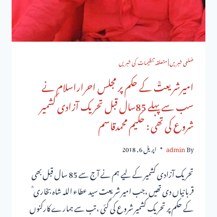
ضلعی خبریں
|
متعلقہ تنظیمات کی خبریں
امیرشریعتؒ کے حکم پر مجلس احراراسلام نے
سب سے پہلے 85سال قبل تحریک آزادی کشمیر
شروع کی تھی : حکیم محمدقاسم
By
admin
اپریل 6, 2018
تحریک آزادی کشمیر کے لیے ہم نے آج سے 85 سال قبل بھی
قربانیاں دی تھیں ،جب امیر شریعت سید عطاء اللہ شاہ بخاری ؒ
کے حکم پر تحریک کشمیر شروع کی گئی ،تب سے ہمارے کارکنوں