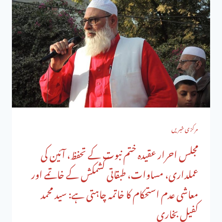
مرکزی خبریں
مجلس احرار عقیدہ ختم نبوت کے تحفظ، آئین کی
عملداری، مساوات، طبقاتی کشمکش کے خاتمے اور
معاشی عدم استحکام کا خاتمہ چاہتی ہے: سید محمد
کفیل بخاری