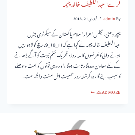
کرے: عبداللطیف خالد چیمہ
By
admin
فروری 21, 2018
چیچہ وطنی : مجلس احرار اسلام پاکستان کے سیکرٹری جنرل
عبداللطیف خالد چیمہ نے کہا ہے کہ11_10_9مارچ کو لاہو رمیں
ہونے والی کانفرنسوں کا سہ روزہ تحریک ختم نبوت کو آگے بڑھانے
کے لئے معاون ومددگار ثابت ہوگا ،اور دینی قوتوں کو ہمت وحوصلے
کا سبب بنے گا ،وہ گزشتہ روز جمعیت اہل سنت والجماعت…
READ MORE