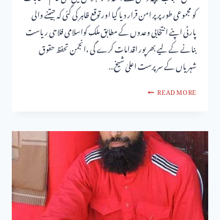
کو مجموعی طور پر پر امن قرار دیا گیا اور توقع ظاہر کی گئی کہ جیتنے والی
پارٹی اپنے انتخابی وعدوں کے مطابق ملک کواسلامی فلاحی ریاست
بنانے کے لیے بھر پور اقدامات کرے گی ،انجمن تحفظ حقوق
شہریاں کے سرپرست اعلیٰ شیخ…
READ MORE