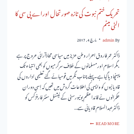
تحریک ختم نبوت کی تازہ صورتحال اوراے پی سی کا
الٹی میٹم
By
admin
مارچ 4, 2017
ڈاکٹر عمر فاروق احرار وطن عزیز میں سیاسی محاذآرائی عروج پر ہے
،مگر اسلام اورمسلمانوں کے خلاف سرگرمیوں کو بھی انتہاء تک
پہنچا دیاگیاہے۔پہلے چناب نگر میں قومیائے گئے تعلیمی اداروں کی
قادیانیوں کو واپسی کی اطلاعات گردش میں تھیں کہ اِسی دوران
حکمرانوں نے قائداعظم یونیورسٹی کے نیشنل سنٹر فارفزکس کو
ڈاکٹرعبدالسلام قادیانی سے…
READ MORE