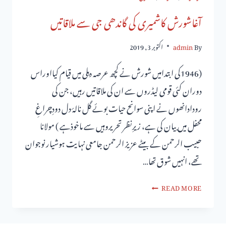
آغاشورش کاشمیری کی گاندھی جی سے ملاقاتیں
By
admin
اکتوبر 3, 2019
(1946کی ابتدامیں شورش نے کچھ عرصہ دہلی میں قیام کیااوراس
دوران کئی قومی لیڈروں سے ان کی ملاقاتیں رہیں، جن کی
رودادانھوں نے اپنی سوانح حیات بوئے گل نالۂ دل دودِچراغِ
محفل میں بیان کی ہے، زیرِنظرتحریروہیں سے ماخوذہے ) مولانا
حبیب الرحمن کے بیٹے عزیز الرحمن جامعی نہایت ہوشیار نوجوان
تھے، انہیں شوق تھا…
READ MORE