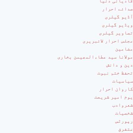
قادیانی دنیا
صدائے احرار
آڈیو گیلری
ویڈیو گیلری
تصاویر گیلری
مجلس احرار لائبریری
مضامین
مولانا سید عطاءالمھیمن بخاری
دین و دانش
تحفظ ختم نبوت
سیاسیات
کاروان احرار
یوم امیر شریعت
شعروادب
شخصیات
رپورٹس
متفرق