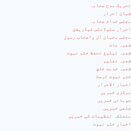
تحریک مدح صحابہ
شبان احرار
مجلس خدام صحابہ
احرار سٹوڈنٹس فیڈریشن
مجلس محبان آل واصحاب رسول
شعبہ جات
شعبہ تبلیغ تحفظ ختم نبوت
شعبہ تعلیم
شعبہ خدمت خلق
ختم نبوت ٹرسٹ
اخبار الاحرار
مرکزی خبریں
صوبائی خبریں
ضلعی خبریں
متعلقہ تنظیمات کی خبریں
اخبارِ ختم نبوت