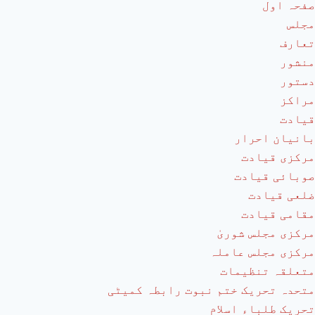
صفحہ اول
مجلس
تعارف
منشور
دستور
مراکز
قیادت
بانیان احرار
مرکزی قیادت
صوبائی قیادت
ضلعی قیادت
مقامی قیادت
مرکزی مجلس شوریٰ
مرکزی مجلس عاملہ
متعلقہ تنظیمات
متحدہ تحریک ختم نبوت رابطہ کمیٹی
تحریک طلباء اسلام