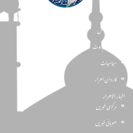
مضامین
دین و دانش
تحفظ ختم نبوت
سیاسیات
کاروان احرار
اخبار الاحرار
مرکزی خبریں
صوبائی خبریں