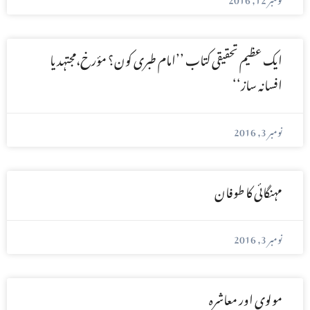
ایک عظیم تحقیقی کتاب ’’امام طبری کون؟ مؤرخ،مجتہد یا
افسانہ ساز‘‘
نومبر 3, 2016
مہنگائی کا طوفان
نومبر 3, 2016
مولوی اور معاشرہ