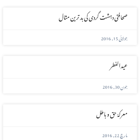
صحافتی دہشت گردی کی بد ترین مثال
جولائی 15, 2016
عیدالفطر
جون 30, 2016
معرکۂ حق و باطل
مارچ 22, 2016