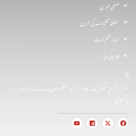
ضلعی خبریں
متعلقہ تنظیمات کی خبریں
اخبارِ ختم نبوت
قادیانی دنیا
پتہ
احرار مرکزی سیکرٹریٹ . 69 -C ، نیو مسلم ٹاؤن ، وحدت روڈ ، لاہور ،
پاکستان