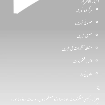
اخبار الاحرار
مرکزی خبریں
صوبائی خبریں
ضلعی خبریں
متعلقہ تنظیمات کی خبریں
اخبارِ ختم نبوت
قادیانی دنیا
پتہ
احرار مرکزی سیکرٹریٹ . 69 -C ، نیو مسلم ٹاؤن ، وحدت روڈ ، لاہور ،