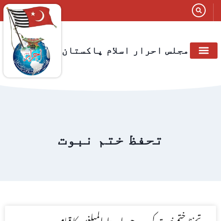
مجلس احرار اسلام پاکستان
تحفظ ختم نبوت
تحفظ ختم نبوت کی جد وجہد اور دارالمبلغین کا قیام