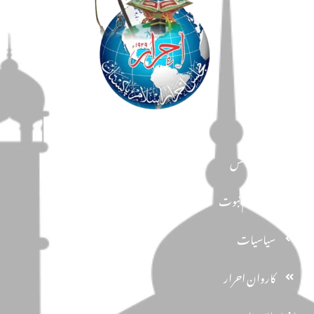
مضامین
دین و دانش
تحفظ ختم نبوت
سیاسیات
کاروان احرار