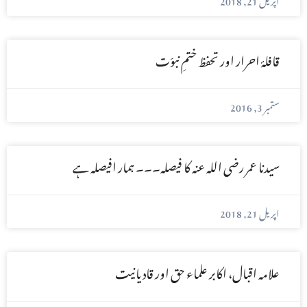
قافلۂ احرار اور تحفظ ختمِ نبوّت
ستمبر 3, 2016
سیدنا عمر رضی اللہ عنہ کا فیصلہ۔۔۔ ہمار افیصلہ ہے
اپریل 21, 2018
علامہ اقبال، اکابر علماء حق اور قادیانیت