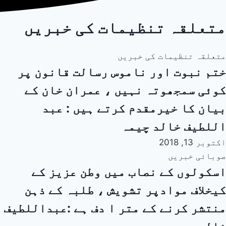
متعلقہ تنظیمات کی خبریں
متعلقہ تنظیمات کی خبریں
ختم نبوت اور ناموس رسالت قانون پر
کوئی سمجھوتہ نہیں ، عمران خان کے
بیان کا خیرمقدم کرتے ہیں : عبد
اللطیف خالد چیمہ
اکتوبر 13, 2018
صوبائی خبریں
اسکولوں کے نصاب میں وطن عزیز کے
کیخلاف موادپر تشویش ، طلبہ کے ذہن
منتشر کرنے کے متر ا دف ہے :عبداللطیف