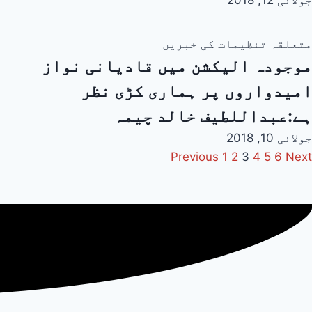
جولائی 12, 2018
متعلقہ تنظیمات کی خبریں
موجودہ الیکشن میں قادیانی نواز
امیدواروں پر ہماری کڑی نظر
ہے:عبداللطیف خالد چیمہ
جولائی 10, 2018
Previous
1
2
3
4
5
6
Next