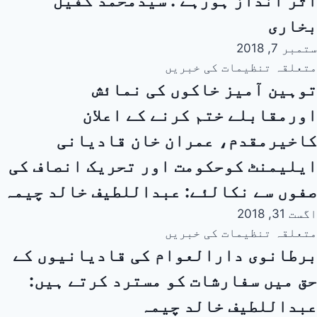
اثر انداز ہورہے : سیدمحمد کفیل
بخاری
ستمبر 7, 2018
متعلقہ تنظیمات کی خبریں
توہین آمیز خاکوں کی نمائش
اورمقابلے ختم کرنے کے اعلان
کاخیرمقدم، عمران خان قادیانی
ایلیمنٹ کوحکومت اور تحریک انصاف کی
صفوں سے نکالئے: عبداللطیف خالد چیمہ
اگست 31, 2018
متعلقہ تنظیمات کی خبریں
برطانوی دارالعوام کی قادیانیوں کے
حق میں سفارشات کو مسترد کرتے ہیں:
عبداللطیف خالد چیمہ