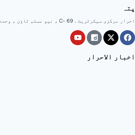
پتہ
احرار مرکزی سیکرٹریٹ . 69 -C ، نیو مسلم ٹاؤن ، وحدت روڈ ، لاہور ، پاکستان
اخبار الاحرار