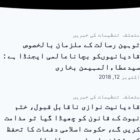
متعلقہ تنظیمات کی خبریں
توہین رسالت کے ملزمان بالخصوص
قادیانیوںکو بچاناعالمی ایجنڈا ہے :
سیدعطاءالمہیمن بخاری
اکتوبر 12, 2018
متعلقہ تنظیمات کی خبریں
قادیانیت نوازی ناقابل قبول، ختم
نبوت کے قانون کو چھیڈا گیا تو مذامت
کریں گے، حکومت اسلامی دفعات کا تحفظ