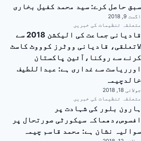
سبق حاصل کرے: سید محمد کفیل بخاری
اگست 9, 2018
متعلقہ تنظیمات کی خبریں
قادیانی جماعت کی الیکشن 2018 سے
لاتعلقی، قادیانی ووٹرز کوووٹ کاسٹ
کرنے سے روکنا،آئین پاکستان
اورریاست سے غداری ہے: عبداللطیف
خالدچیمہ
جولائی 18, 2018
متعلقہ تنظیمات کی خبریں
ہارون بلور کی شہادت پر
افسوس،دھماکہ سیکورٹی صورتحال پر
سوالیہ نشان ہے: محمد قاسم چیمہ