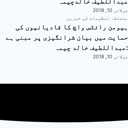
عبداللطیف خالدچیمہ
جولائی 10, 2018
متعلقہ تنظیمات کی خبریں
ہیومن رائٹس واچ کا قادیانیوں کی
حمایت میں بیان شرانگیزی پر مبنی ہے
:عبداللطیف خالد چیمہ
جولائی 10, 2018