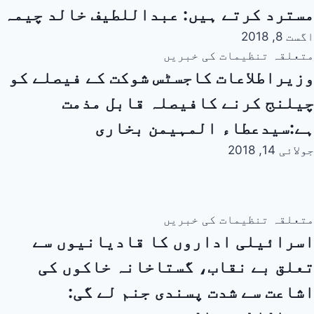
مسترد کرتے ہیں: عبداللطیف خالد چیمہ
اگست 8, 2018
متعلقہ تنظیمات کی خبریں
وزیراطلاعات کاجسٹس شوکت کے فیصلے کو
چیلنج کرنے کافیصلہ قابل مذمت
ہے:سیدعطاء المہیمن بخاری
جولائی 14, 2018
متعلقہ تنظیمات کی خبریں
اسرائیلی اداروں کا قادیانیوں سے
تعلق بے نقاب، گستاخانہ خاکوں کی
اشاعت سے شدت پسندی جنم لے گی: