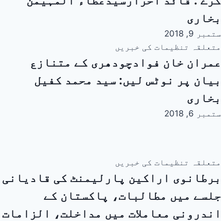
کرے : قائد احرارسیدعطاء المہیمن
بخاری
ستمبر 9, 2018
متعلقہ تنظیمات کی خبریں
عمران خان فوادچودھری کے متنازع
بیان پر نوٹس لیں: سید محمد کفیل
بخاری
ستمبر 6, 2018
متعلقہ تنظیمات کی خبریں
برطانوی اراکین پارلیمنٹ کی قادیانی
جلسے میں مطالبات، پاکستان کے
اندرونی معاملات میں مداخلت، الزامات