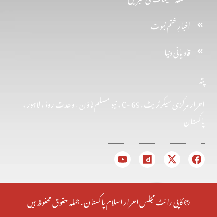
اخبارِ ختم نبوت
قادیانی دنیا
پتہ
احرار مرکزی سیکرٹریٹ . 69 -C ، نیو مسلم ٹاؤن ، وحدت روڈ ، لاہور ،
پاکستان
© کاپی رائٹ مجلس احرار اسلام پاکستان . جملہ حقوق محفوظ ہیں