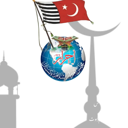
مضامین
دین و دانش
تحفظ ختم نبوت