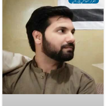
احرار سٹوڈنٹس فیڈریشن