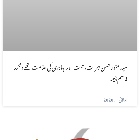
سید منور حسن جرات، ہمت اور بہادری کی علامت تھے: محمد
قاسم چیمہ
جولائی 1, 2020