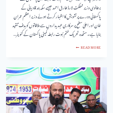
برطانوی وزیر مملکت لارڈ طارق احمد جیسے سکہ بند قادیانی کے
پاکستانی دورے پر تشویش کا اظہار کرتے ہوئے وزیر اعظم عمران
خان اور اعلیٰ سطح پر سرکاری عہدیداروں سے ملاقاتوں کو ہدف تنقید
بنایا ہے۔ متحدہ تحریک ختم نبوت رابطہ کمیٹی پاکستان کے کنوینر…
READ MORE