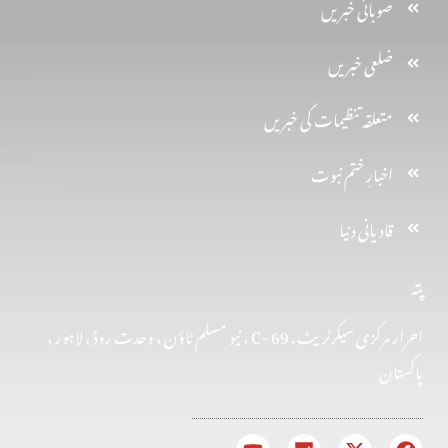
صوبائی خبریں
ضلعی خبریں
متعلقہ تنظیمات کی خبریں
اخبارِ ختم نبوت
قادیانی دنیا
پتہ
احرار مرکزی سیکرٹریٹ . 69 -C ، نیو مسلم ٹاؤن ، وحدت روڈ ، لاہور ،
پاکستان