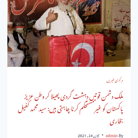
مرکزی خبریں
ملک دشمن قوتیں دہشت گردی پھیلا کر وطن عزیز
پاکستان کو غیرمستحکم کرنا چاہتی ہیں: سید محمد کفیل
بخاری
By
admin
جون 24, 2021