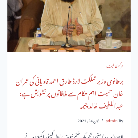
مرکزی خبریں
برطانوی وزیر مملکت لارڈ طارق احمد قادیانی کی عمران
خان سمیت اہم حکام سے ملاقاتوں پر تشویش ہے:
عبداللطیف خالد چیمہ
By
admin
جون 24, 2021
لاہور(پ ر) متحدہ تحریک ختم نبوت رابطہ کمیٹی پاکستان نے