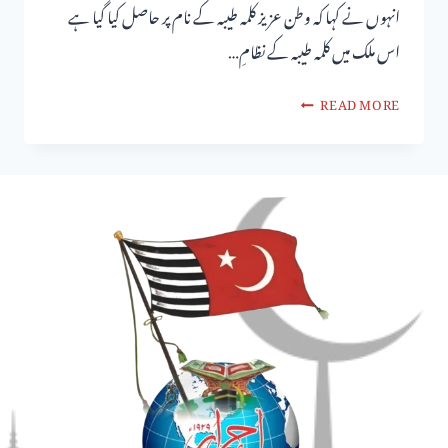
انہوں نے کہا کہ وطن عزیز کلمہ طیبہ کے نام پر حاصل کیا گیا ہے
اس ملک میں کلمہ طیبہ کے نظامِ…
READ MORE