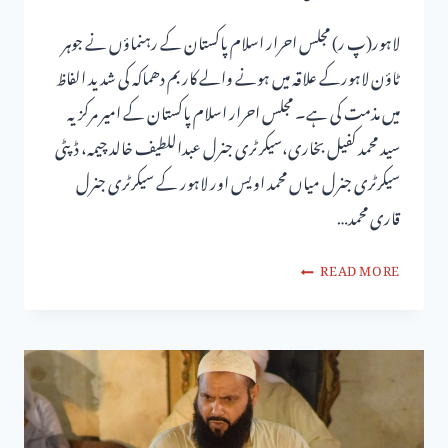
لاہور(پ ر) مجلس احرار اسلام پاکستان کے رہنماؤں نے جوہر
ٹاؤن لاہورکے علاقہ میں ہونے والے کار بم دھماکہ کی شدید الفاظ
میں مذمت کی ہے۔ مجلس احرار اسلام پاکستان کے امیر مرکزیہ
سید محمد کفیل بخاری،سیکر ٹری جنرل عبداللطیف خالد چیمہ، ڈپٹی
سیکرٹری جنرل میاں محمد اویس اور لاہور کے سیکرٹری جنرل
قاری محمد…
READ MORE