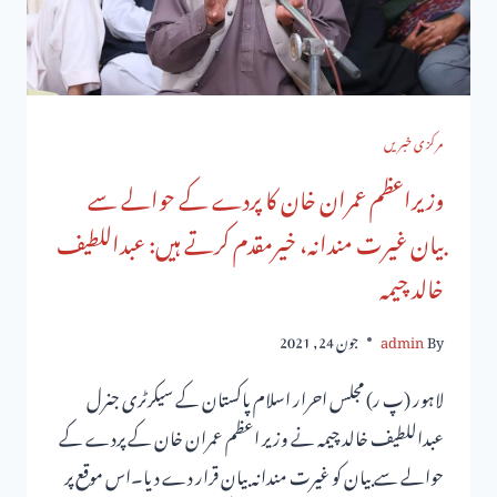
مرکزی خبریں
وزیراعظم عمران خان کا پردے کے حوالے سے
بیان غیرت مندانہ، خیرمقدم کرتے ہیں: عبداللطیف
خالد چیمہ
By
admin
جون 24, 2021
لاہور (پ ر) مجلس احرار اسلام پاکستان کے سیکرٹری جنرل
عبداللطیف خالد چیمہ نے وزیر اعظم عمران خان کے پردے کے
حوالے سے بیان کو غیرت مندانہ بیان قرار دے دیا۔اس موقع پر