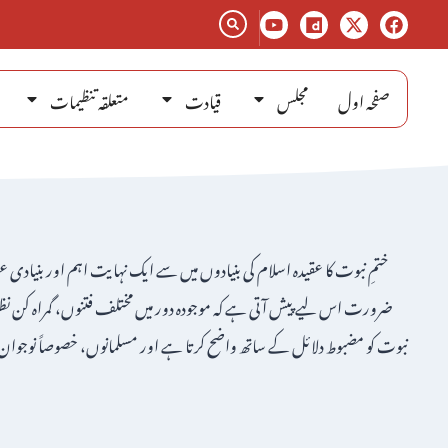
صفحہ اول
مجلس
قیادت
متعلقہ تنظیمات
ختمِ نبوت کا عقیدہ اسلام کی بنیادوں میں سے ایک نہایت اہم اور بنیاد
ضرورت اس لیے پیش آتی ہے کہ موجودہ دور میں مختلف فتنوں، گمراہ کن ن
نبوت کو مضبوط دلائل کے ساتھ واضح کرتا ہے اور مسلمانوں، خصوصاً نوجوان ن