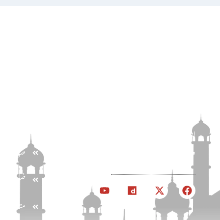
پتہ
اخبار الاحرار
مرکزی خبر
احرار مرکزی سیکرٹریٹ . 69 -C ، نیو مسلم ٹاؤن ،
وحدت روڈ ، لاہور ، پاکستان
صوبائی خب
ضلعی خبر
متعلقہ تنظ