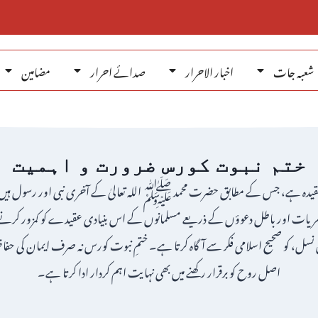
شعبہ جات
اخبار الاحرار
صدائے احرار
مضامین
ختم نبوت کورس ضرورت و اہمیت
ی عقیدہ ہے، جس کے مطابق حضرت محمد ﷺ اللہ تعالیٰ کے آخری نبی اور رسول ہیں او
ظریات اور باطل دعوؤں کے ذریعے مسلمانوں کے اس بنیادی عقیدے کو کمزور کرنے ک
سل، کو صحیح اسلامی فکر سے آگاہ کرتا ہے۔ ختمِ نبوت کورس نہ صرف ایمان کی حفاظت 
اصل روح کو برقرار رکھنے میں بھی نہایت اہم کردار ادا کرتا ہے۔