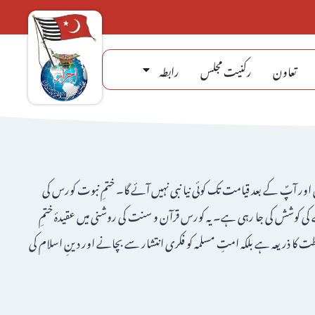
تعاون
رکنیت مجلس
رابطہ
ر آپؐ کے بعد قیامت تک کوئی نیا نبی نہیں آئے گا۔ ختمِ نبوت کورس کی
ی کوشش کی جا رہی ہے۔ یہ کورس قرآن و سنت کی روشنی میں عقیدۂ ختمِ
کا ذریعہ ہے بلکہ امتِ مسلمہ کو فکری انتشار سے بچانے اور دینِ اسلام کی