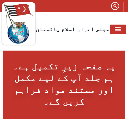
مجلس احرار اسلام پاکستان
یہ صفحہ زیرِ تکمیل ہے۔
ہم جلد آپ کے لیے مکمل
اور مستند مواد فراہم
کریں گے۔