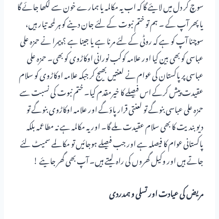
سوچ کر دل میں لایئے گا کہ اب یہ مکالمہ یا ہمارے خون سے لکھا جائے گا
یا پھر آپ کے ۔ ہم تو ختم نبوت کے لئے جان دینے کو ہر لمحہ تیار ہیں،
سوچنا آپ کو ہے کہ روٹی کے لئے مرنا ہے یا جینا ہے ؟ پیمرا نے حمزہ علی
عباسی کو بھی بین کیا اور علامہ کوکب نورانی اوکاڑوی کو بھی۔ حمزہ علی
عباسی پر پاکستان کی عوام نے لعنتیں بھیج کر جبکہ علامہ اوکاڑوی کو سلام
عقیدت پیش کرکے اس فیصلے کا خیرمقدم کیا۔ ختم نبوت کی نسبت سے
حمزہ علی عباسی بنوگے تو لعنتی قرار پاؤگے اور علامہ اوکاڑوی بنوگے تو
دیوبندیت کا بھی سلام عقیدت ملے گا۔ اور یہ مکالمہ ہے نہ مطاعمہ بلکہ
پاکستانی عوام کا فیصلہ ہے اور جب فیصلے ہوجائیں تو مکالمے سمیٹ لئے
جاتے ہیں اور وکیل گھروں کی راہ لیتے ہیں۔ آپ بھی گھر جایئے !
مریض کی عیادت اور تسلی و ہمدردی