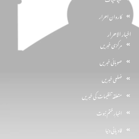
کاروان احرار
اخبار الاحرار
مرکزی خبریں
صوبائی خبریں
ضلعی خبریں
متعلقہ تنظیمات کی خبریں
اخبارِ ختم نبوت
قادیانی دنیا