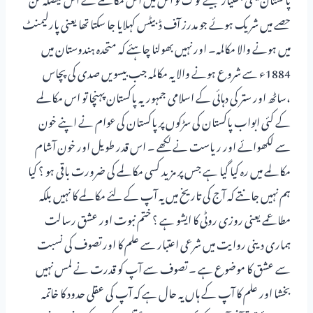
حصے میں شریک ہوئے جو مدرز آف ڈبیٹس کہلایا جا سکتا تھا یعنی پارلیمنٹ
میں ہونے والا مکالمہ۔ اور نہیں بھولنا چاہئے کہ متحدہ ہندوستان میں
1884ء سے شروع ہونے والا یہ مکالمہ جب بیسویں صدی کی پچاس
،ساٹھ اور ستر کی دہائی کے اسلامی جمہوریہ پاکستان پہنچا تو اس مکالمے
کے کئی ابواب پاکستان کی سڑکوں پر پاکستان کی عوام نے اپنے خون
سے لکھوائے اور ریاست نے لکھے ۔ اس قدر طویل اور خون آشام
مکالمے میں رہ کیا گیا ہے جس پر مزید کسی مکالمے کی ضرورت باقی ہو ؟ کیا
ہم نہیں جانتے کہ آج کی تاریخ میں یہ آپ کے لئے مکالمے کا نہیں بلکہ
مطاعمے یعنی روزی روٹی کا ایشو ہے ؟ ختم نبوت اور عشق رسالت
ہماری دینی روایت میں شرعی اعتبار سے علم کا اور تصوف کی نسبت
سے عشق کا موضوع ہے ۔ تصوف سے آپ کو قدرت نے لمس نہیں
بخشا اور علم کا آپ کے ہاں یہ حال ہے کہ آپ کی عقلی حدود کا خاتمہ