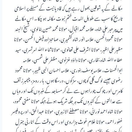
مکالمے کے یہ شوقین بھول رہے ہیں کہ قادیانیت کے مسئلے پر اسلامی
تاریخ کا سب سے طویل المدت ختم نبوت مکالمہ ہو چکا۔ اس مکالمے
میں پیر مہر علی شاہ، علامہ محمد اقبال، مولانا محمد حسین بٹالوی، شیخ الہند
مولانا محمودالحسن، علامہ انور شاہ کشمیری، صاحبزادہ فیض الحسن، مولانا
مظہر علی اظہر، مولانا اشرف علی تھانوی، مولانا ثناء اﷲ امرتسری، سید
عطاء اﷲ شاہ بخاری، مولانا داؤد غزنوی، مظفر علی شمسی، علامہ
ابوالحسنات، علامہ یوسف بنوری، علامہ احسان الہی ظہیر، مولانا محمود
رضوی جیسے لوگ گلی کوچوں، سڑکوں، درسگاہوں، بار رومز، چیمبرز آف
کامرس اور چوک چوراہوں سے لے کر مساجد کے منبروں تک اور وہاں
سے عدالتوں کے کٹہروں تک ہر جگہ شریک ہوئے جبکہ مولانا مفتی محمود،
مولانا شاہ احمد نورانی، مولانا مصطفے الازہری، مولانا عبدالحق، اور پروفیسر
غفور احمد، مولانا غلام غوث ہزاروی اور اس وقت کے اٹارنی جنرل
پاکستان یحی بختیار جیسے لوگ تو اس میں اس مکالمے کے اس فیصلہ کن