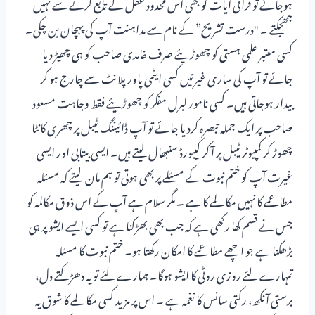
ہوجائے تو قرآنی آیات کو بھی اس محدود عقل کے تابع کرنے سے نہیں
جھجکتے ۔ "درست تشریح” کے نام سے مداہنت آپ کی پہچان بن چکی۔
کسی معتبر علمی ہستی کو چھوڑیئے صرف غامدی صاحب کو ہی چھیڑ دیا
جائے تو آپ کی ساری غیرتیں کسی ایٹمی پاور پلانٹ سے چارج ہو کر
بیدار ہوجاتی ہیں۔ کسی نامور لبرل مفکر کو چھوڑیئے فقط وجاہت مسعود
صاحب پر ایک جملہ تبصرہ کردیا جائے تو آپ ڈائیننگ ٹیبل پر چھری کانٹا
چھوڑ کر کمپیوٹر ٹیبل پر آ کر کیبورڈ سنبھال لیتے ہیں۔ ایسی بیتابی اور ایسی
غیرت آپ کو ختم نبوت کے مسئلے پر بھی ہوتی تو ہم مان لیتے کہ مسئلہ
مطاعمے کا نہیں مکالمے کا ہے ۔ مگر سلام ہے آپ کے اس ذوق مکالمہ کو
جس نے قسم کھا رکھی ہے کہ جب بھی بھڑکنا ہے تو کسی ایسے ایشو پر ہی
بڑھکنا ہے جو اچھے مطاعمے کا امکان رکھتا ہو۔ ختم نبوت کا مسئلہ
تمہارے لئے روزی روٹی کا ایشو ہوگا۔ ہمارے لئے تو یہ دھڑکتے دل،
برستی آنکھ، رکتی سانس کا نغمہ ہے ۔ اس پر مزید کسی مکالمے کا شوق یہ