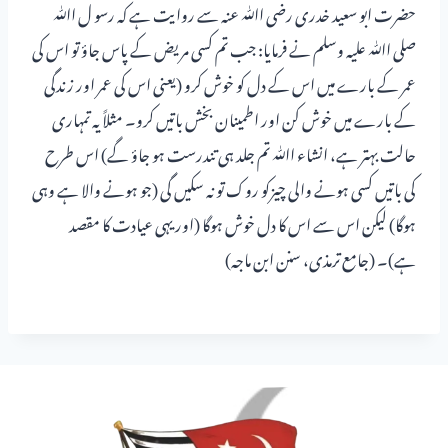
حضرت ابو سعید خدری رضی اﷲ عنہ سے روایت ہے کہ رسو ل اﷲ
صلی اﷲ علیہ وسلم نے فرمایا: جب تم کسی مریض کے پاس جاؤ تو اس کی
عمر کے بارے میں اس کے دل کو خوش کرو (یعنی اس کی عمر اور زندگی
کے بارے میں خوش کن اور اطمینان بخش باتیں کرو۔ مثلاً یہ تمہاری
حالت بہتر ہے، انشاء اﷲ تم جلد ہی تندرست ہو جاؤ گے) اس طرح
کی باتیں کسی ہونے والی چیزکو روک تو نہ سکیں گی (جو ہونے والا ہے وہی
ہوگا) لیکن اس سے اس کا دل خوش ہوگا (اور یہی عیادت کا مقصد
ہے)۔ (جامع ترمذی، سنن ابن ماجہ)