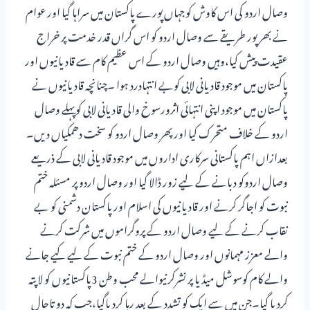
وصال اردو کی اس کاوش کوجہاں پورے پاکستان میں سراہا گیا اور عوام
نے بھرپور طریقے سے وصال اردو کو اس گراں قدر خدمت پر خراج
عقیدت پیش کیا،وہیں وصال اردو کے اس عظیم کام سے قادیانیوں اور
پاکستان میں موجود قادیانی لابی کوبے انتہادرد ہوا ۔چنانچہ قادیانیوں نے
پاکستان میں موجود اپنی انتہائی اثرورسوخ والی قادیانی لابی کوپہلے وصال
اردو کے خلاف متحرک کیا اورپھر وصال اردو کو سخت دھمکیاں دیں۔
بعدازاں اہم پاکستانی سرکاری اداروں میں موجود قادیانی لابی کے ذریعے
وصال اردوکو دبانے کے لیے زور ڈالا گیا اور وصال اردو پر مسئلہ ختم
نبوت کو اجاگر کرنے اور قادیانیوں کی اسلام اور پاکستان دشمنی کو بے
نقاب کرنے کے لیے وصال اردو کے پروگراموں میں شرکت کرنے
والے معزز مہمانوں اور وصال اردو کے ختم نبوت کے لیے کیے جانے
والے کام کوسوشل میڈیا پر نشرکرنیوالے محب وطن 3پاکستانیوں کو لاپتہ
کردیا گیا۔جن میں سے ایک کو تشدد کے بعد رہا کردیاگیا،جب کہ دو تاحال