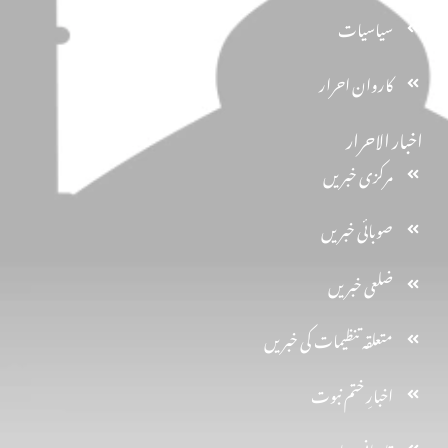
سیاسیات
کاروان احرار
اخبار الاحرار
مرکزی خبریں
صوبائی خبریں
ضلعی خبریں
متعلقہ تنظیمات کی خبریں
اخبارِ ختم نبوت