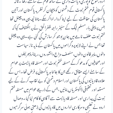
اثرورسوخ کو پوری دیانت داری کے ساتھ قوم کے سامنے رکھا ۔تاکہ
پاکستانی قوم ختم نبوت کے دشمنوں کو پہچان کر نظریہ پاکستان اور آئین
پاکستان کی حفاظت کے لیے اپنا کردار اداکرسکے۔چنانچہ یہی وہ چینل تھا
جس پرپہلی بار مسلم لیگ کے سنیٹر راجہ ظفرالحق نے یہ انکشاف کیا کہ
ختم نبوت حلف نامے میں جان بوجھ کر سازش کی گئی ہے۔یہی وہ چینل
تھا جس نے اپنے لائیوپروگراموں میں پاکستان کے مایہ ناز سیاست
دانوں،ماہر قانون دانوں،منصف مزاج دانشوروں،ریٹائرڈجرنیلوں
اورصحافیوں کو مدعو کرکے مسئلہ ختم نبوت اور مسئلہ قادیانیت پر عوام
کے سامنے ایسے حقائق رکھے جن کا جاننا ہرپاکستانی پر فرض تھا۔اس کے
علاوہ قادیانیوں کی پاکستان اور اسلام دشمنی کو بے نقاب کرنے کے لیے
مستند اورتحقیقی ڈاکومنٹریاں بنائیں ،جس کے ذریعے عوام میں مسئلہ ختم
نبوت کی بیداری اور مسئلہ قادیانیت سے آگاہی کا کام لیا گیا۔وصال
اردو نے تعلیمی وسرکاری اداروں میں قادیانیوں کی بڑھتی ہوئی سرگرمیوں