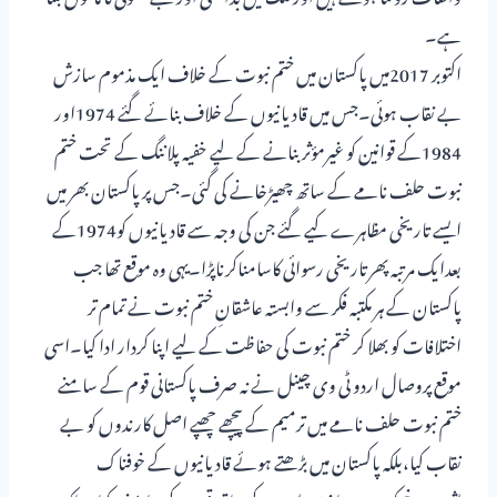
ہے۔
اکتوبر 2017میں پاکستان میں ختم نبوت کے خلاف ایک مذموم سازش
بے نقاب ہوئی۔جس میں قادیانیوں کے خلاف بنائے گئے 1974اور
1984کے قوانین کو غیرمؤثر بنانے کے لیے خفیہ پلاننگ کے تحت ختم
نبوت حلف نامے کے ساتھ چھیڑخانے کی گئی۔جس پرپاکستان بھر میں
ایسے تاریخی مظاہرے کیے گئے جن کی وجہ سے قادیانیوں کو1974کے
بعدایک مرتبہ پھرتاریخی رسوائی کاسامناکرناپڑا۔یہی وہ موقع تھا جب
پاکستان کے ہر مکتبہ فکر سے وابستہ عاشقانِ ختم نبوت نے تمام تر
اختلافات کو بھلا کر ختم نبوت کی حفاظت کے لیے اپنا کردار ادا کیا۔اسی
موقع پروصال اردو ٹی وی چینل نے نہ صرف پاکستانی قوم کے سامنے
ختم نبوت حلف نامے میں ترمیم کے پیچھے چھپے اصل کارندوں کو بے
نقاب کیا،بلکہ پاکستان میں بڑھتے ہوئے قادیانیوں کے خوفناک