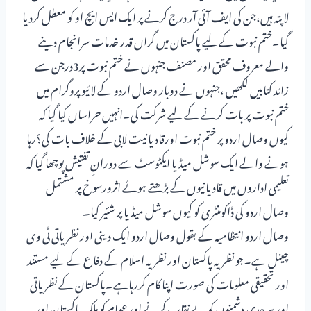
لاپتہ ہیں،جن کی ایف آئی آر درج کرنے پر ایک ایس ایچ او کو معطل کردیا
گیا۔ختم نبوت کے لیے پاکستان میں گراں قدر خدمات سرانجام دینے
والے معروف محقق اور مصنف جنہوں نے ختم نبوت پر3درجن سے
زائد کتابیں لکھیں ،جنہوں نے دوبار وصال اردو کے لائیو پروگرام میں
ختم نبوت پر بات کرنے کے لیے شرکت کی۔انہیں حراساں کیا گیا کہ
کیوں وصال اردو پر ختم نبوت اورقادیانیت لابی کے خلاف بات کی؟رہا
ہونے والے ایک سوشل میڈیا ایکٹوسٹ سے دورانِ تفتیش پوچھا گیا کہ
تعلیمی اداروں میں قادیانیوں کے بڑھتے ہوئے اثرورسوخ پر مشتمل
وصال اردو کی ڈاکومنٹری کو کیوں سوشل میڈیا پر شئیر کیا۔
وصال اردو انتظامیہ کے بقول وصال اردو ایک دینی اور نظریاتی ٹی وی
چینل ہے۔جو نظریہ پاکستان اور نظریہ اسلام کے دفاع کے لیے مستند
اور تحقیقی معلومات کی صورت اپنا کام کررہاہے۔پاکستان کے نظریاتی
اور سرحدی دشمنوں کو بے نقاب کرنے اور عوام کو ملک پاکستان اور