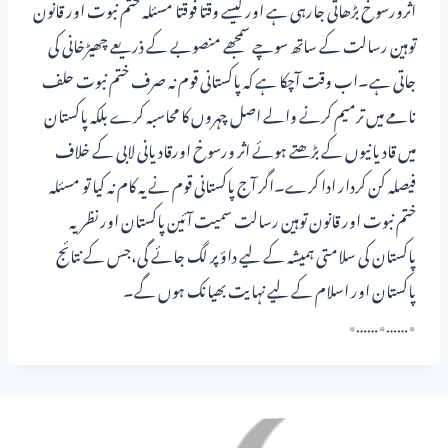
اثرورسوخ بڑھاتی جارہی ہے اور کیسے وقتا فوقتا مسئلہ ختم نبوت اور قانون
توہین رسالت کے ساتھ سوچے سمجھے منصوبے کے ذریعے چھیڑخانی کی
جاتی ہے۔اب وقت آچکا ہے کہ پاکستانی قوم نہ صرف ختم نبوت حلف
نامے میں ترمیم کرنے والے اصل چہروں کا محاسبہ کرے بلکہ پاکستان
میں قادیانیوں کے بڑھتے ہوئے اثر ورسوخ اورقادیانی لابی کے خلاف
فیصلہ کن کردار ادا کرے۔اگر آج پاکستانی قوم نے یہ کام نہ کیا تو مسئلہ
ختم نبوت اور قانون توہین رسالت سمیت آئین پاکستان اور نظریہ
پاکستان کی سلامتی ہمیشہ کے لیے داؤ پر لگ جائے گی،جس کے نتائج
پاکستان اور اسلام کے لیے نہایت بھیانک ہوں گے۔
٭……٭……٭