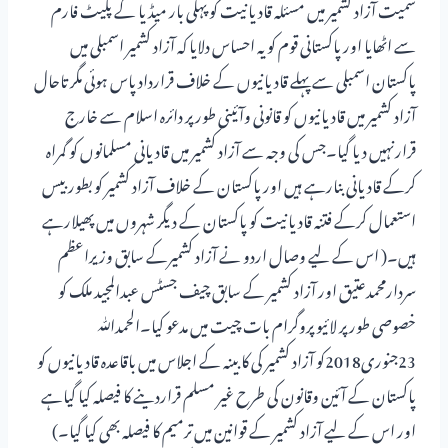
سمیت آزاد کشمیر میں مسئلہ قادیانیت کو پہلی بار میڈیا کے پلیٹ فارم
سے اٹھایا اور پاکستانی قوم کو یہ احساس دلایا کہ آزاد کشمیر اسمبلی میں
پاکستان اسمبلی سے پہلے قادیانیوں کے خلاف قرارداد پاس ہوئی مگر تاحال
آزاد کشمیر میں قادیانیوں کو قانونی وآئینی طور پر دائرہ اسلام سے خارج
قرارنہیں دیا گیا۔جس کی وجہ سے آزاد کشمیر میں قادیانی مسلمانوں کو گمراہ
کرکے قادیانی بنارہے ہیں اور پاکستان کے خلاف آزاد کشمیر کو بطور بیس
استعمال کرکے فتنہ قادیانیت کو پاکستان کے دیگر شہروں میں پھیلارہے
ہیں۔( اس کے لیے وصال اردو نے آزاد کشمیرکے سابق وزیراعظم
سردارمحمدعتیق اور آزاد کشمیر کے سابق چیف جسٹس عبدالمجید ملک کو
خصوصی طور پر لائیو پروگرام بات چیت میں مدعو کیا۔الحمدﷲ
23جنوری2018کو آزاد کشمیر کی کابینہ کے اجلاس میں باقاعدہ قادیانیوں کو
پاکستان کے آئین وقانون کی طرح غیر مسلم قراردینے کا فیصلہ کیا گیاہے
اور اس کے لیے آزاد کشمیر کے قوانین میں ترمیم کا فیصلہ بھی کیا گیا۔)