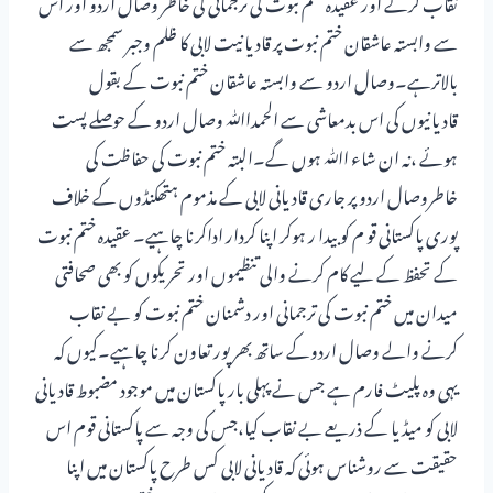
نقاب کرنے اور عقیدہ ختم نبوت کی ترجمانی کی خاطر وصال اردو اور اس
سے وابستہ عاشقان ختم نبوت پر قادیانیت لابی کا ظلم وجبر سمجھ سے
بالاترہے۔وصال اردو سے وابستہ عاشقان ختم نبوت کے بقول
قادیانیوں کی اس بدمعاشی سے الحمداﷲ وصال اردو کے حوصلے پست
ہوئے ،نہ ان شاء اﷲ ہوں گے۔البتہ ختم نبوت کی حفاظت کی
خاطروصال اردو پر جاری قادیانی لابی کے مذموم ہتھکنڈوں کے خلاف
پوری پاکستانی قو م کو بیدا ر ہوکر اپنا کردار اداکرنا چاہیے۔ عقیدہ ختم نبوت
کے تحفظ کے لیے کام کرنے والی تنظیموں اور تحریکوں کو بھی صحافتی
میدان میں ختم نبوت کی ترجمانی اور دشمنان ختم نبوت کو بے نقاب
کرنے والے وصال اردوکے ساتھ بھرپور تعاون کرنا چاہیے۔کیوں کہ
یہی وہ پلیٹ فارم ہے جس نے پہلی بار پاکستان میں موجود مضبوط قادیانی
لابی کو میڈیا کے ذریعے بے نقاب کیا،جس کی وجہ سے پاکستانی قوم اس
حقیقت سے روشناس ہوئی کہ قادیانی لابی کس طرح پاکستان میں اپنا