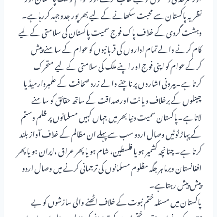
نظریہ پاکستان سے محبت سکھانے کے لیے بھرپور جدوجہد کررہاہے۔
دہشت گردی کے خلاف پاک فوج سمیت پاکستان کی سلامتی کے لیے
کام کرنے والے تمام اداروں کی قربانیوں کو عوام کے سامنے پیش
کرکے عوام کو اپنی فوج اور اپنے ملک کی سلامتی کے لیے متحرک
کرتاہے۔بیرونی اشاروں پر ناچنے والے زرد صحافت کے علمبردارمیڈیا
چینلوں کے برخلاف دیانت اورصداقت کے ساتھ حقائق کو سامنے
لاتاہے۔پاکستان سمیت دنیا بھر میں جہاں کہیں مسلمانوں پر ظلم وستم
کے پہاڑ ٹوٹیں وصال اردو سب سے پہلے ان مظالم کے خلاف آواز بلند
کرتا ہے۔ چنانچہ کشمیر ہو یا فلسطین، شام ہو یا پھر عراق ،ایران ہو یا پھر
افغانستان وبرما ہر جگہ مظلوم مسلمانوں کی ترجمانی کرنے میں وصال اردو
پیش پیش رہتاہے۔
پاکستان میں مسئلہ ختم نبوت کے خلاف اٹھنے والی سازشوں کو بے