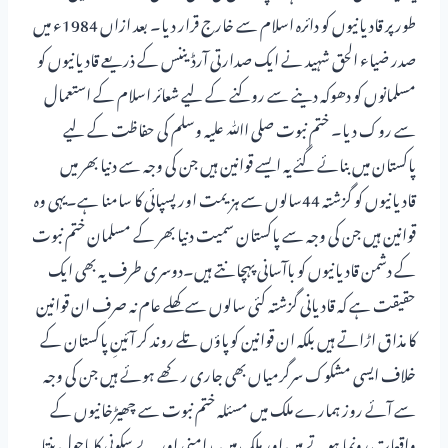
طور پر قادیانیوں کو دائرہ اسلام سے خارج قرار دیا۔ بعد ازاں 1984ء میں
صدر ضیاء الحق شہید نے ایک صدارتی آرڈیننس کے ذریعے قادیانیوں کو
مسلمانوں کو دھوکہ دینے سے روکنے کے لیے شعائر اسلام کے استعمال
سے روک دیا۔ ختم نبوت صلی اﷲ علیہ وسلم کی حفاظت کے لیے
پاکستان میں بنائے گئے یہ ایسے قوانین ہیں جن کی وجہ سے دنیا بھر میں
قادیانیوں کو گزشتہ 44سالوں سے ہزیمت اور پسپائی کا سامنا ہے۔یہی وہ
قوانین ہیں جن کی وجہ سے پاکستان سمیت دنیا بھر کے مسلمان ختم نبوت
کے دشمن قادیانیوں کو باآسانی پہچانتے ہیں۔دوسری طرف یہ بھی ایک
حقیقت ہے کہ قادیانی گزشتہ کئی سالوں سے کھلے عام نہ صرف ان قوانین
کا مذاق اڑاتے ہیں بلکہ ان قوانین کوپاؤں تلے روند کر آئینِ پاکستان کے
خلاف ایسی مشکوک سرگرمیاں بھی جاری رکھے ہوئے ہیں جن کی وجہ
سے آئے روز ہمارے ملک میں مسئلہ ختم نبوت سے چھیڑخانیوں کے
واقعات رونما ہوتے ہیں اور ملک میں بدامنی اور بے سکونی کا ماحول بنتا