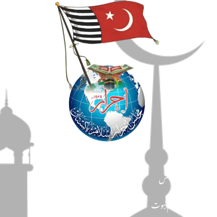
مضامین
دین و دانش
تحفظ ختم نبوت