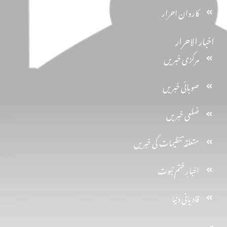
کاروان احرار
اخبار الاحرار
مرکزی خبریں
صوبائی خبریں
ضلعی خبریں
متعلقہ تنظیمات کی خبریں
اخبارِ ختم نبوت
قادیانی دنیا
پتہ