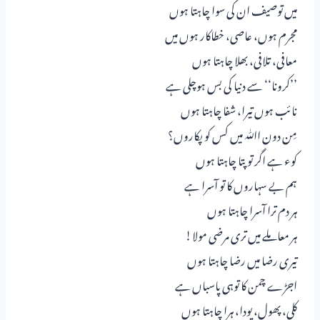
میں توصیف ان کی سوا چاہتا ہوں
مجرم ہوں، عاصی، خطاکار ہوں میں
معافی، تلافی، بھلا چاہتا ہوں
’’کرونا‘‘ سے دنیا کی بس ہوچلی ہے
نائب ہوں تیرا، شفا چاہتا ہوں
مِن دون اﷲ میں کس کو پکاروں؟
کوء ہے اگر تو پتا چاہتا ہوں
ہم بے سہاروں کا تو آسرا ہے
ہر دم ترا آسرا چاہتا ہوں
ہر معاملے میں تری مرضی مولا!
تیری رضا میں رضا چاہتا ہوں
اجڑے چمن کا توہی پاسباں ہے
کلی، پھول، پودا، ہرا چاہتا ہوں