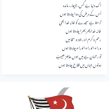
اک دنیا بے کس، لاچار، ماندہ
اُس کے مرض کی دوا چاہتا ہوں
ترستا ہے سجدے کو خانہ خدا بھی
خانہ خدا پھر بھرا چاہتا ہوں
رحم و کرم اور جود و سخا میں
وراء الوراء الوراء چاہتا ہوں
تو رحمان ہے میں ہوں عاجز حبیبؔ
دونوں جہاں میں فلاح چاہتا ہوں