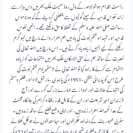
راست اقدام ہواتو لاہور کے مال روڈ سمیت ملک بھر میں دس ہزار سے
زائد نفوس قدسیہ کے سینے گولیوں سے چھلنی کردیئے گے کہ وہ ناموس
رسالت صلی اﷲ علیہ وسلم کے تحفظ کا حق مانگتے تھے۔ انھی نفوس
قدسیہ اور شہداء ختم نبوت کی یاد میں ہم احرار والے مارچ میں لہو گرم
رکھنے کے لیے انہیں زیادہ یاد کرتے ہیں۔ اس مارچ میں اﷲ تعالی کی
نصرت کے ساتھ ہم نے حتی الامکان ملک بھر میں اجتماعات کو زیادہ
اہتمام سے کرنے کا رادہ کیا تو اﷲ تعالی نے 7ستمبر یوم ختم نبوت کی
طرح اس کو پذیرائی بخشی ، 1953ء کی پابندی ، مارشل لاء اور ظلم وستم
کی انتہاکے حالات اور ادوار سے ہمارے بزرگ گزرے اور آج
فرزندان امیر شریعت اور ان کے قابل قدر رفقاء کرام کی جانکاہ محنت
کے بعدا لحمدﷲ احرار زندہ ہیں ، اور اپنی وضع قطع کے ساتھ زندہ ہیں۔
مغربی جمہوریت کے دلدادہ حکمرانوں اور سیاستدانوں نے جو گل کھلائے
ہیں، اس کا لازمی وفطری نتیجہ پوری دنیا کے سامنے ہے ، شہداء 53ء کی