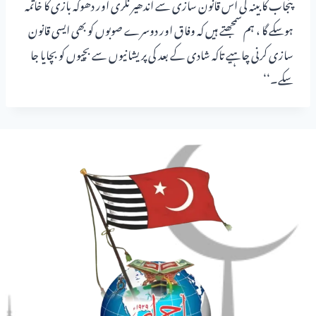
پنجاب کابینہ کی اس قانون سازی سے اندھیر نگری اور دھوکہ بازی کا خاتمہ
ہوسکے گا ، ہم سمجھتے ہیں کہ وفاق اور دوسرے صوبوں کو بھی ایسی قانون
سازی کرنی چاہیے تاکہ شادی کے بعد کی پریشانیوں سے بچیوں کو بچایا جا
سکے۔‘‘