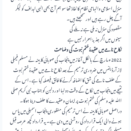
منزل اسلامی والہامی نظام کا نفاذ تھا سو ہم آج بھی انہی اہداف کو لیکر
آگے چل رہے ہیں اور سمجھتے ہیں۔
مقصود کی منزل نہ ملی ہے نہ ملے گی
سینوں میں اگر جذبۂ احرار نہیں ہے
نکاح نامے میں عقیدۂ ختم نبوت کی وضاحت
2022ء مارچ کے بالکل آغاز میں پنجاب کی صوبائی کابینہ نے مسلم فیملی
لاز آرڈیننس میں ضروری ترمیم کے بعد نکاح نامے میں عقیدۂ ختم نبوت
کے حلف نامے کی شق کا اضافہ کرنے کا فائق فیصلہ کیا ہے ، اس کے
نتیجے میں پنجاب میں نکاح کے وقت دولہا اور دلہن کو جناب نبی کریم صلی
اﷲ علیہ وسلم کی ختم نبوت پر ایمان وعقیدے کا حلف دینا ہوگا۔
دراصل صوبائی کابینہ نے اس ترمیم کی منظوری پنجاب اسمبلی میں پاس
ہونے والی ایک قرار داد کی روشنی میں دی ہے۔ یہ قرارداد کچھ عرصہ قبل
مسلم لیگ (ق )کے رکن صوبائی اسمبلی جناب حافظ عمار یاسر نے پیش