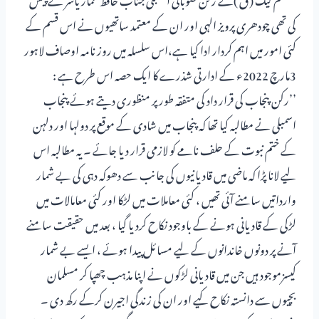
کی تھی چودھری پرویز الہی اور ان کے معتمد ساتھیوں نے اس قسم کے
کئی امور میں اہم کردار ادا کیا ہے،اس سلسلہ میں روز نامہ اوصاف لاہور
3مارچ 2022ء کے ادارتی شذرے کا ایک حصہ اس طرح ہے :
’’رکن پنجاب کی قرار داد کی متفقہ طور پر منظوری دیتے ہوئے پنجاب
اسمبلی نے مطالبہ کیا تھا کہ پنجاب میں شادی کے موقع پر دولہا اور دلہن
کے ختم نبوت کے حلف نامے کو لازمی قرار دیا جائے ۔ یہ مطالبہ اس
لیے لانا پڑا کہ ماضی میں قادیانیوں کی جانب سے دھوکہ دہی کی بے شمار
وارداتیں سامنے آئی تھیں ، کئی معاملات میں لڑکا اور کئی معامالات میں
لڑکی کے قادیانی ہونے کے باوجود نکاح کردیا گیا ، بعد میں حقیقت سامنے
آنے پر دونوں خاندانوں کے لیے مسائل پیدا ہوئے ، ایسے بے شمار
کیسزموجود ہیں جن میں قادیانی لڑکوں نے اپنا مذہب چھپا کر مسلمان
بچیوں سے دانستہ نکاح کیے اور ان کی زندگی اجیرن کرکے رکھ دی ۔