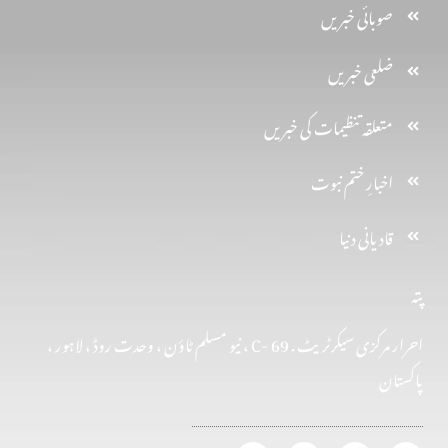
صوبائی خبریں
ضلعی خبریں
متعلقہ تنظیمات کی خبریں
اخبارِ ختم نبوت
قادیانی دنیا
پتہ
احرار مرکزی سیکرٹریٹ . 69 -C ، نیو مسلم ٹاؤن ، وحدت روڈ ، لاہور ،
پاکستان