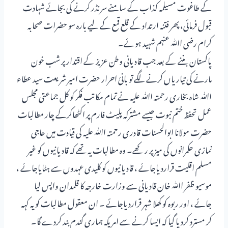
کے طاغوت مسیلمہ کذاب کے سامنے سرنڈر کرنے کی بجائے شہادت
قبول فرمائی، پھر فتنہ ارتداد کے قلع قمع کے لیے بارہ سو حضرات صحابہ
کرام رضی اﷲ عنہم شہید ہوئے۔
پاکستان بننے کے بعد جب قادیانی وطن عزیز کے اقتدار پر شب خون
مارنے کی تیاریاں کرنے لگے تو بانیٔ احرار حضرت امیر شریعت سید عطاء
اﷲ شاہ بخاری رحمتہ اﷲ علیہ نے تمام مکاتب فکر کو کل جماعتی مجلس
عمل تحفظ ختم نبوت جیسے مشترکہ پلیٹ فارم پر اکٹھاکرکے چار مطالبات
حضرت مولانا ابوالحسنات قادری رحمتہ اﷲ علیہ کی قیادت میں حاجی
نمازی حکمرانوں کی میز پر رکھے۔ وہ مطالبات یہ تھے کہ قادیانیوں کو غیر
مسلم اقلیت قراردیاجائے ، قادیانیوں کو کلیدی عہدوں سے ہٹایاجائے ،
موسیو ظفر اﷲ خان قادیانی سے وزارت خارجہ کا قلمدان واپس لیا
جائے ، اور ربوہ کو کھلا شہر قراردیاجائے ۔ ان معقول مطالبات کو یہ کہہ
کر مسترد کردیا گیا کہ ایسا کرنے سے امریکہ ہماری گندم بند کردے گا۔