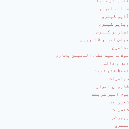
قادیانی دنیا
صدائے احرار
آڈیو گیلری
ویڈیو گیلری
تصاویر گیلری
مجلس احرار لائبریری
مضامین
مولانا سید عطاءالمھیمن بخاری
دین و دانش
تحفظ ختم نبوت
سیاسیات
کاروان احرار
یوم امیر شریعت
شعروادب
شخصیات
رپورٹس
متفرق