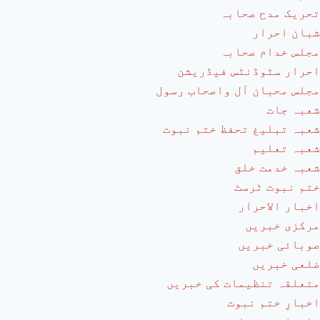
تحریک مدح صحابہ
شبان احرار
مجلس خدام صحابہ
احرار سٹوڈنٹس فیڈریشن
مجلس محبان آل واصحاب رسول
شعبہ جات
شعبہ تبلیغ تحفظ ختم نبوت
شعبہ تعلیم
شعبہ خدمت خلق
ختم نبوت ٹرسٹ
اخبار الاحرار
مرکزی خبریں
صوبائی خبریں
ضلعی خبریں
متعلقہ تنظیمات کی خبریں
اخبارِ ختم نبوت