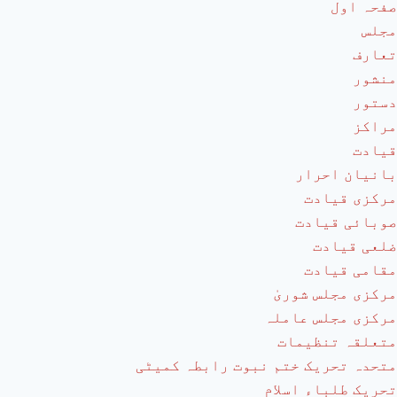
صفحہ اول
مجلس
تعارف
منشور
دستور
مراکز
قیادت
بانیان احرار
مرکزی قیادت
صوبائی قیادت
ضلعی قیادت
مقامی قیادت
مرکزی مجلس شوریٰ
مرکزی مجلس عاملہ
متعلقہ تنظیمات
متحدہ تحریک ختم نبوت رابطہ کمیٹی
تحریک طلباء اسلام